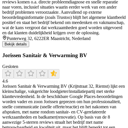
reviews komen o.a. directe probleemdiagnose en snelle reparatie
naar voren, inclusief situaties waarin eerder werk van een ander
bedrijf problemen veroorzaakte. Aanvullend op externe
beoordelingsinformatie (zoals Trustoo) blijft het algemene klantbeeld
positief en staat het bedrijf bekend om meedenken en vakmanschap,
wat de kans vergroot dat werkzaamheden goed worden uitgevoerd
en dat klanten duidelijkheid krijgen over de oplossing.
Punterweg 32, 6222ER Maastricht, Nederland
Bekijk details
Jorissen Sanitair & Verwarming BV
Gesloten
4.6
Jorissen Sanitair & Verwarming BV (Krijtstraat 32, Riemst) lijkt een
kleinschalige, vakgerichte loodgieter/installatiepartij met sterke
klanttevredenheid. In de beschikbare Google Places-beoordelingen
worden vader en zoon Jorissen geprezen om hun professionaliteit,
snelle communicatie (snelle offerte/reactie) en het nakomen van
afspraken, met name rondom sanitair- en CV-gerelateerde
werkzaamheden en badkamer(renovatie). Op basis van de 8
aanwezige 5-sterren reviews straalt het bedrijf met name
betrouwbaarheid en kwaliteit uit, maar het blijft beperkt tot een