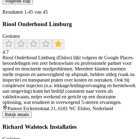
Volgende stap
Resultaten
1
-
45
van
45
Riool Onderhoud Limburg
Gesloten
4.7
Riool Onderhoud Limburg (Elsloo) lijkt volgens de Google Places-
beoordelingen een zeer betrouwbare en professionele partner voor
spoed en structurele rioolproblemen. Meerdere klanten noemen
snelle respons en aanwezigheid op afspraak, heldere uitleg (vaak na
inspectie) en transparant praten over kosten en oorzaken. Ook bij
complexere trajecten (o.a. lekkage/leidingvervanging en herstelwerk
aan omgeving) komt het bedrijf consistent naar voren als
vakbekwaam, netjes werkend en gericht op een duurzame
oplossing, wat resulteert in overwegend 5-sterren ervaringen.
Pastoor Erckensstraat 21, 6181 NC Elsloo, Nederland
Bekijk details
Richard Walstock Installaties
Gesloten