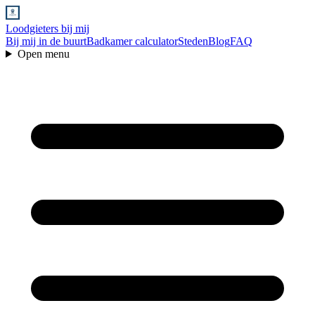
Loodgieters bij mij
Bij mij in de buurt
Badkamer calculator
Steden
Blog
FAQ
Open menu