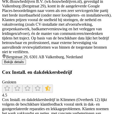
WK-Bouwbedrijven B.V. (wk-bouwbedrijven.nl), gevestigd in
Valkenburg (Bergstraat 29), komt in de aangeleverde Google
Places-beoordelingen naar voren als een zeer servicegerichte partij
met brede inzetbaarheid (onder meer loodgieters- en installatiewerk).
Klanten prijzen vooral de snelheid bij storingen, de netheid en
vakuitvoering (zoals CV-installatie met afvoerafwerking,
groepenkastwerk, badkamervernieuwing en het verleggen van
leidingen/afvoer), én de manier van communiceren/meedenken
tijdens het traject. Op basis van de beschikbare data lijkt het bedrijf
betrouwbaar en professioneel, maar externe bevestiging via
aanvullende reviewplatformen was binnen de toegestane bronnen
niet te verifiëren.
Bergstraat 29, 6301 AB Valkenburg, Nederland
Bekijk details
Cox Install. en dakdekkersbedrijf
Gesloten
4.5
Cox Install. en dakdekkersbedrijf in Klimmen (Overheek 12) lijkt
volgens de beschikbare klantfeedback vooral sterk in dak- en
gootgerelateerde reparaties en lekkageproblemen. Klanten noemen
het werk vakkundig en netjes, met concrete verbeteringen aan