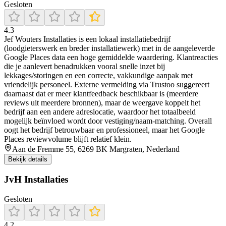
Gesloten
4.3
Jef Wouters Installaties is een lokaal installatiebedrijf
(loodgieterswerk en breder installatiewerk) met in de aangeleverde
Google Places data een hoge gemiddelde waardering. Klantreacties
die je aanlevert benadrukken vooral snelle inzet bij
lekkages/storingen en een correcte, vakkundige aanpak met
vriendelijk personeel. Externe vermelding via Trustoo suggereert
daarnaast dat er meer klantfeedback beschikbaar is (meerdere
reviews uit meerdere bronnen), maar de weergave koppelt het
bedrijf aan een andere adreslocatie, waardoor het totaalbeeld
mogelijk beïnvloed wordt door vestiging/naam-matching. Overall
oogt het bedrijf betrouwbaar en professioneel, maar het Google
Places reviewvolume blijft relatief klein.
Aan de Fremme 55, 6269 BK Margraten, Nederland
Bekijk details
JvH Installaties
Gesloten
4.2