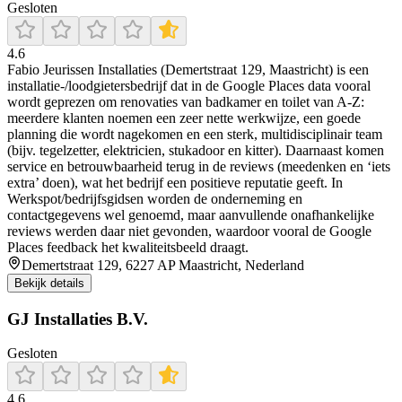
Gesloten
4.6
Fabio Jeurissen Installaties (Demertstraat 129, Maastricht) is een
installatie-/loodgietersbedrijf dat in de Google Places data vooral
wordt geprezen om renovaties van badkamer en toilet van A-Z:
meerdere klanten noemen een zeer nette werkwijze, een goede
planning die wordt nagekomen en een sterk, multidisciplinair team
(bijv. tegelzetter, elektricien, stukadoor en kitter). Daarnaast komen
service en betrouwbaarheid terug in de reviews (meedenken en ‘iets
extra’ doen), wat het bedrijf een positieve reputatie geeft. In
Werkspot/bedrijfsgidsen worden de onderneming en
contactgegevens wel genoemd, maar aanvullende onafhankelijke
reviews werden daar niet gevonden, waardoor vooral de Google
Places feedback het kwaliteitsbeeld draagt.
Demertstraat 129, 6227 AP Maastricht, Nederland
Bekijk details
GJ Installaties B.V.
Gesloten
4.6