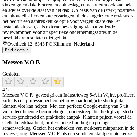
zinken goten/dakafvoeren en dakbeslag, en waarderen ook snelheid
en advies over de staat van het dak. Op basis van de (sterk) positieve
en inhoudelijk herkenbare ervaringen uit de aangeleverde reviews is
het bedrijf een aantrekkelijke optie voor vergelijkbare dak- en
installatieklussen, al is externe bevestiging via aanvullende
reviewbronnen voor dit specifieke ondernemingsadres in de
beschikbare resultaten niet gelukt.
Overheek 12, 6343 PC Klimmen, Nederland
Bekijk details
Meessen V.O.F.
Gesloten
4.5
Meessen V.O.F., gevestigd aan Industrieweg 5‑A in Wijlre, profileert
zich als een professioneel en betrouwbaar loodgietersbedrijf dat
klanten vlot kan helpen. Met een perfecte Google‑rating van 5 uit
vier uiteenlopende beoordelingen, onderstreept het bedrijf zijn sterke
service‑gerichtheid en praktische aanpak. Klanten prijzen vooral de
snelle bereikbaarheid, professionele houding en prettige
samenwerking. Gezien het ontbreken van merkbare minpunten in de
reviews, oogt Meessen V.O.F. als een solide en klantgerichte keuze