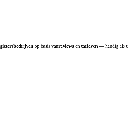
gietersbedrijven
op basis van
reviews
en
tarieven
— handig als u