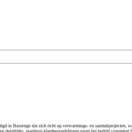
stigd in Bassenge dat zich richt op verwarmings- en sanitairprojecten,
detailrijke, positieve klantbeoordelingen toont het bedrijf consistent 