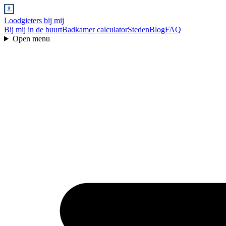
Loodgieters bij mij
Bij mij in de buurt
Badkamer calculator
Steden
Blog
FAQ
Open menu