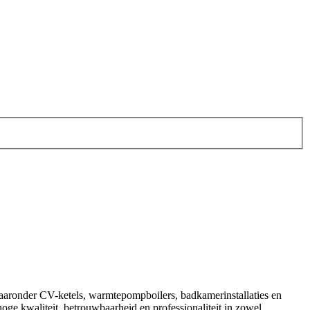
 waaronder CV-ketels, warmtepompboilers, badkamerinstallaties en
hoge kwaliteit, betrouwbaarheid en professionaliteit in zowel