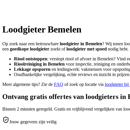
Loodgieter
Bemelen
Op zoek naar een betrouwbare
loodgieter in
Bemelen
? Wij tonen loo
een
goedkope loodgieter
zoekt of
loodgieter met spoed
nodig hebt.
Riool ontstoppen
: verstopt riool of afvoer in
Bemelen
? Vind e
Rioolreiniging in
Bemelen
voor inspectie, reiniging en onderh
Lekkage opsporen
en leidingwerk: vakmensen voor opsporing 
Onafhankelijke vergelijking, echte reviews en inzicht in prijz
Meer algemene tips? Zie de
FAQ
of zoek op locatie via
loodgieter bij
Ontvang gratis offertes van loodgieters in
Binnen 2 minuten geregeld. Gratis en vrijblijvend vergelijken van lood
Jouw gegevens zijn veilig