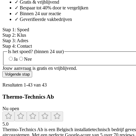
✓ Gratis & vrijblijvend
✓ Bespaar tot 40% door te vergelijken
✓ Binnen 24 uur reactie
✓ Geverifieerde vakbedrijven
Stap
1
:
Spoed
Stap
2
:
Klus
Stap
3
:
Adres
Stap
4
:
Contact
Is het spoed? (binnen 24 uur)
Ja
Nee
Jouw aanvraag is gratis en vrijblijvend.
Volgende stap
Resultaten
1
-
43
van
43
Thermo-Technics Ab
Nu open
5.0
Thermo‑Technics Ab is een Belgisch installatietechnisch bedrijf geve
aircosystemen. Met een perfecte Google‑score van 5 over 70 reviews en 