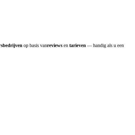
rsbedrijven
op basis van
reviews
en
tarieven
— handig als u een