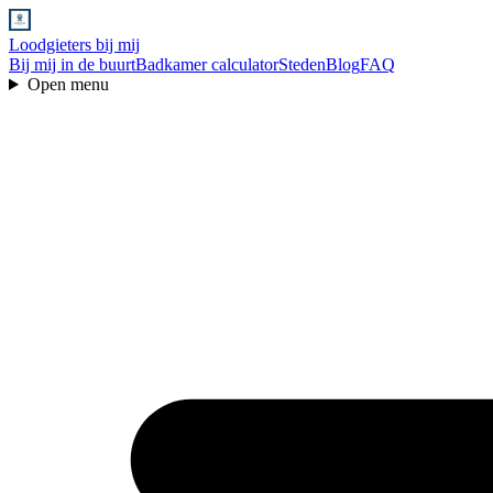
Loodgieters bij mij
Bij mij in de buurt
Badkamer calculator
Steden
Blog
FAQ
Open menu