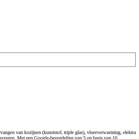
angen van kozijnen (kunststof, triple glas), vloerverwarming, elektra
aanvragen. Met een Google‑beoordeling van 5 op basis van 10