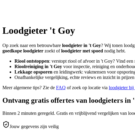
Loodgieter
't Goy
Op zoek naar een betrouwbare
loodgieter in
't Goy
? Wij tonen loodg
goedkope loodgieter
zoekt of
loodgieter met spoed
nodig hebt.
Riool ontstoppen
: verstopt riool of afvoer in
't Goy
? Vind een
Rioolreiniging in
't Goy
voor inspectie, reiniging en onderhoud
Lekkage opsporen
en leidingwerk: vakmensen voor opsporing 
Onafhankelijke vergelijking, echte reviews en inzicht in prijz
Meer algemene tips? Zie de
FAQ
of zoek op locatie via
loodgieter bij
Ontvang gratis offertes van loodgieters in
Binnen 2 minuten geregeld. Gratis en vrijblijvend vergelijken van lood
Jouw gegevens zijn veilig