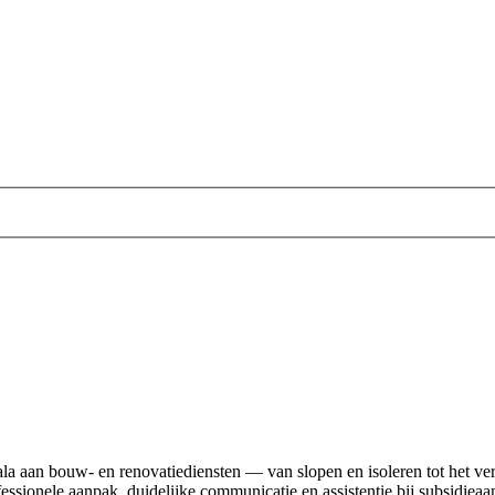
a aan bouw- en renovatiediensten — van slopen en isoleren tot het verv
essionele aanpak, duidelijke communicatie en assistentie bij subsidie