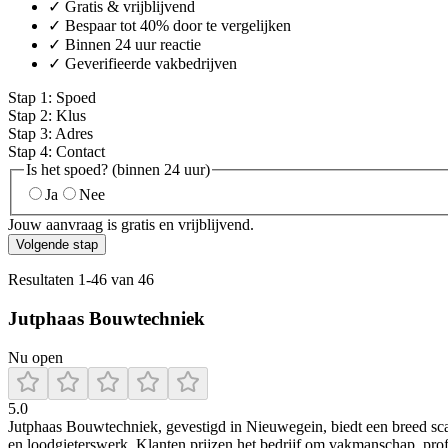
✓ Gratis & vrijblijvend
✓ Bespaar tot 40% door te vergelijken
✓ Binnen 24 uur reactie
✓ Geverifieerde vakbedrijven
Stap
1
:
Spoed
Stap
2
:
Klus
Stap
3
:
Adres
Stap
4
:
Contact
Is het spoed? (binnen 24 uur)
Ja
Nee
Jouw aanvraag is gratis en vrijblijvend.
Volgende stap
Resultaten
1
-
46
van
46
Jutphaas Bouwtechniek
Nu open
5.0
Jutphaas Bouwtechniek, gevestigd in Nieuwegein, biedt een breed scal
en loodgieterswerk. Klanten prijzen het bedrijf om vakmanschap, prof