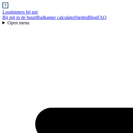
Loodgieters bij mij
Bij mij in de buurt
Badkamer calculator
Steden
Blog
FAQ
Open menu