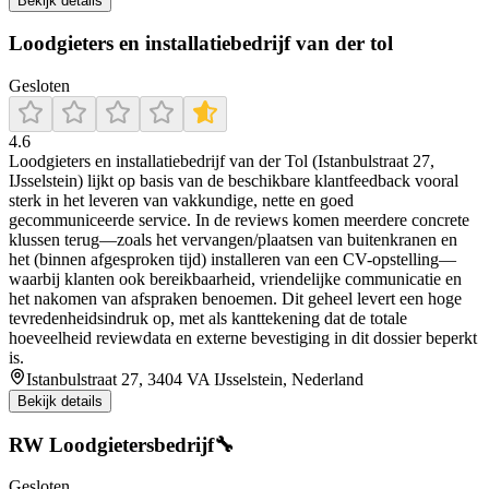
Bekijk details
Loodgieters en installatiebedrijf van der tol
Gesloten
4.6
Loodgieters en installatiebedrijf van der Tol (Istanbulstraat 27,
IJsselstein) lijkt op basis van de beschikbare klantfeedback vooral
sterk in het leveren van vakkundige, nette en goed
gecommuniceerde service. In de reviews komen meerdere concrete
klussen terug—zoals het vervangen/plaatsen van buitenkranen en
het (binnen afgesproken tijd) installeren van een CV-opstelling—
waarbij klanten ook bereikbaarheid, vriendelijke communicatie en
het nakomen van afspraken benoemen. Dit geheel levert een hoge
tevredenheidsindruk op, met als kanttekening dat de totale
hoeveelheid reviewdata en externe bevestiging in dit dossier beperkt
is.
Istanbulstraat 27, 3404 VA IJsselstein, Nederland
Bekijk details
RW Loodgietersbedrijf🔧
Gesloten