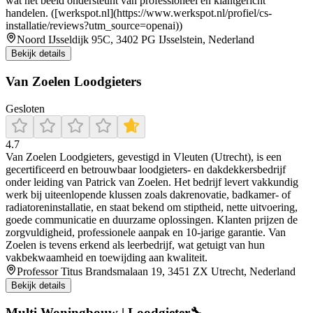
wat het beeld ondersteunt van professioneel en klantgericht
handelen. ([werkspot.nl](https://www.werkspot.nl/profiel/cs-
installatie/reviews?utm_source=openai))
Noord IJsseldijk 95C, 3402 PG IJsselstein, Nederland
Bekijk details
Van Zoelen Loodgieters
Gesloten
4.7
Van Zoelen Loodgieters, gevestigd in Vleuten (Utrecht), is een
gecertificeerd en betrouwbaar loodgieters‑ en dakdekkersbedrijf
onder leiding van Patrick van Zoelen. Het bedrijf levert vakkundig
werk bij uiteenlopende klussen zoals dakrenovatie, badkamer‑ of
radiatoreninstallatie, en staat bekend om stiptheid, nette uitvoering,
goede communicatie en duurzame oplossingen. Klanten prijzen de
zorgvuldigheid, professionele aanpak en 10‑jarige garantie. Van
Zoelen is tevens erkend als leerbedrijf, wat getuigt van hun
vakbekwaamheid en toewijding aan kwaliteit.
Professor Titus Brandsmalaan 19, 3451 ZX Utrecht, Nederland
Bekijk details
Multi Woningbouw | Loodgieter🔧