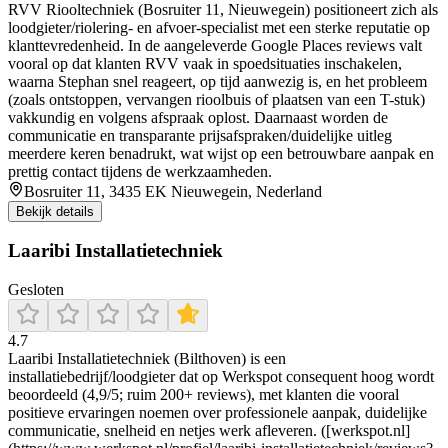
RVV Riooltechniek (Bosruiter 11, Nieuwegein) positioneert zich als
loodgieter/riolering- en afvoer-specialist met een sterke reputatie op
klanttevredenheid. In de aangeleverde Google Places reviews valt
vooral op dat klanten RVV vaak in spoedsituaties inschakelen,
waarna Stephan snel reageert, op tijd aanwezig is, en het probleem
(zoals ontstoppen, vervangen rioolbuis of plaatsen van een T-stuk)
vakkundig en volgens afspraak oplost. Daarnaast worden de
communicatie en transparante prijsafspraken/duidelijke uitleg
meerdere keren benadrukt, wat wijst op een betrouwbare aanpak en
prettig contact tijdens de werkzaamheden.
Bosruiter 11, 3435 EK Nieuwegein, Nederland
Bekijk details
Laaribi Installatietechniek
Gesloten
4.7
Laaribi Installatietechniek (Bilthoven) is een
installatiebedrijf/loodgieter dat op Werkspot consequent hoog wordt
beoordeeld (4,9/5; ruim 200+ reviews), met klanten die vooral
positieve ervaringen noemen over professionele aanpak, duidelijke
communicatie, snelheid en netjes werk afleveren. ([werkspot.nl]