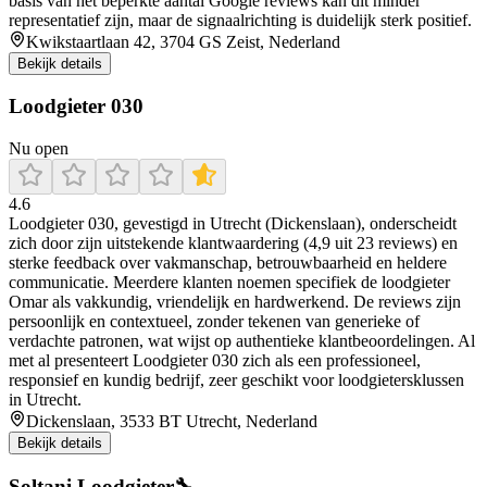
basis van het beperkte aantal Google reviews kan dit minder
representatief zijn, maar de signaalrichting is duidelijk sterk positief.
Kwikstaartlaan 42, 3704 GS Zeist, Nederland
Bekijk details
Loodgieter 030
Nu open
4.6
Loodgieter 030, gevestigd in Utrecht (Dickenslaan), onderscheidt
zich door zijn uitstekende klantwaardering (4,9 uit 23 reviews) en
sterke feedback over vakmanschap, betrouwbaarheid en heldere
communicatie. Meerdere klanten noemen specifiek de loodgieter
Omar als vakkundig, vriendelijk en hardwerkend. De reviews zijn
persoonlijk en contextueel, zonder tekenen van generieke of
verdachte patronen, wat wijst op authentieke klantbeoordelingen. Al
met al presenteert Loodgieter 030 zich als een professioneel,
responsief en kundig bedrijf, zeer geschikt voor loodgietersklussen
in Utrecht.
Dickenslaan, 3533 BT Utrecht, Nederland
Bekijk details
Soltani Loodgieter🔧