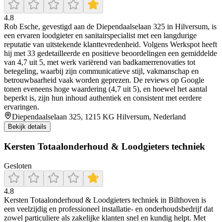
4.8
Rob Esche, gevestigd aan de Diependaalselaan 325 in Hilversum, is
een ervaren loodgieter en sanitairspecialist met een langdurige
reputatie van uitstekende klanttevredenheid. Volgens Werkspot heeft
hij met 33 gedetailleerde en positieve beoordelingen een gemiddelde
van 4,7 uit 5, met werk variërend van badkamerrenovaties tot
betegeling, waarbij zijn communicatieve stijl, vakmanschap en
betrouwbaarheid vaak worden geprezen. De reviews op Google
tonen eveneens hoge waardering (4,7 uit 5), en hoewel het aantal
beperkt is, zijn hun inhoud authentiek en consistent met eerdere
ervaringen.
Diependaalselaan 325, 1215 KG Hilversum, Nederland
Bekijk details
Kersten Totaalonderhoud & Loodgieters techniek
Gesloten
4.8
Kersten Totaalonderhoud & Loodgieters techniek in Bilthoven is
een veelzijdig en professioneel installatie- en onderhoudsbedrijf dat
zowel particuliere als zakelijke klanten snel en kundig helpt. Met