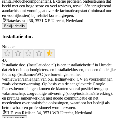
sanitair/douchecomponenten). Externe profielen ondersteunen dat
beeld met een hoge score en veel reviews, terwijl één terugkerend
aandachtspunt vooral gaat over de facturatie/opstart (minimaal uur
en voorrijkosten) bij relatief korte ingrepen.
Bataviastraat 36, 3531 XE Utrecht, Nederland
Bekijk details
Installatie doc.
Nu open
4.6
Installatie doc. (Installatiedoc.nl) is een installatiebedrijf in Utrecht
dat zich richt op loodgieters- en installatieklussen, met een duidelijke
focus op (badkamer/WC-)verbouwingen en het
vernieuwen/aanleggen van o.a. leidingwerk, CV en voorzieningen
zoals vloerverwarming. Op basis van de aangeleverde Google
Places-beoordelingen komen de klanten vooral positief terug op
vakmanschap, zorgvuldige uitvoering (sloop/installatie/afwerking),
en prettige samenwerking met goede communicatie en het
meedenken over praktische oplossingen, waardoor het bedrijf als
betrouwbaar en professioneel wordt ervaren.
H.F. van Riellaan 34, 3571 WB Utrecht, Nederland