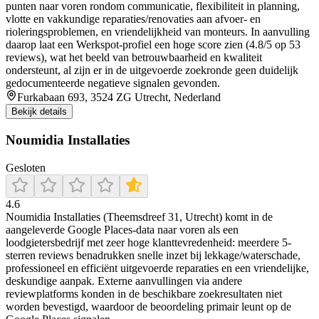
punten naar voren rondom communicatie, flexibiliteit in planning,
vlotte en vakkundige reparaties/renovaties aan afvoer- en
rioleringsproblemen, en vriendelijkheid van monteurs. In aanvulling
daarop laat een Werkspot-profiel een hoge score zien (4.8/5 op 53
reviews), wat het beeld van betrouwbaarheid en kwaliteit
ondersteunt, al zijn er in de uitgevoerde zoekronde geen duidelijk
gedocumenteerde negatieve signalen gevonden.
Furkabaan 693, 3524 ZG Utrecht, Nederland
Bekijk details
Noumidia Installaties
Gesloten
4.6
Noumidia Installaties (Theemsdreef 31, Utrecht) komt in de
aangeleverde Google Places-data naar voren als een
loodgietersbedrijf met zeer hoge klanttevredenheid: meerdere 5-
sterren reviews benadrukken snelle inzet bij lekkage/waterschade,
professioneel en efficiënt uitgevoerde reparaties en een vriendelijke,
deskundige aanpak. Externe aanvullingen via andere
reviewplatforms konden in de beschikbare zoekresultaten niet
worden bevestigd, waardoor de beoordeling primair leunt op de