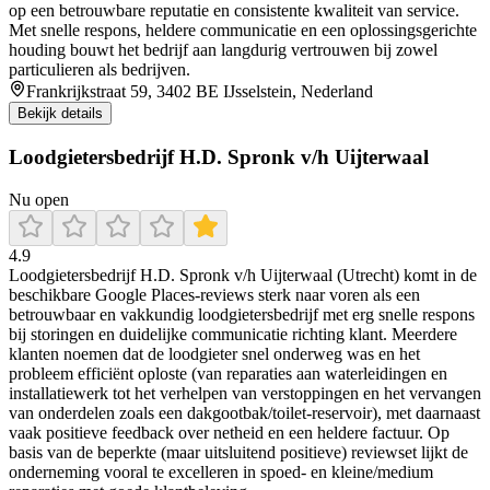
op een betrouwbare reputatie en consistente kwaliteit van service.
Met snelle respons, heldere communicatie en een oplossingsgerichte
houding bouwt het bedrijf aan langdurig vertrouwen bij zowel
particulieren als bedrijven.
Frankrijkstraat 59, 3402 BE IJsselstein, Nederland
Bekijk details
Loodgietersbedrijf H.D. Spronk v/h Uijterwaal
Nu open
4.9
Loodgietersbedrijf H.D. Spronk v/h Uijterwaal (Utrecht) komt in de
beschikbare Google Places-reviews sterk naar voren als een
betrouwbaar en vakkundig loodgietersbedrijf met erg snelle respons
bij storingen en duidelijke communicatie richting klant. Meerdere
klanten noemen dat de loodgieter snel onderweg was en het
probleem efficiënt oploste (van reparaties aan waterleidingen en
installatiewerk tot het verhelpen van verstoppingen en het vervangen
van onderdelen zoals een dakgootbak/toilet-reservoir), met daarnaast
vaak positieve feedback over netheid en een heldere factuur. Op
basis van de beperkte (maar uitsluitend positieve) reviewset lijkt de
onderneming vooral te excelleren in spoed- en kleine/medium