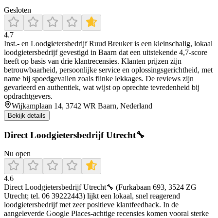
Gesloten
4.7
Inst.- en Loodgietersbedrijf Ruud Breuker is een kleinschalig, lokaal
loodgietersbedrijf gevestigd in Baarn dat een uitstekende 4,7‑score
heeft op basis van drie klantrecensies. Klanten prijzen zijn
betrouwbaarheid, persoonlijke service en oplossingsgerichtheid, met
name bij spoedgevallen zoals flinke lekkages. De reviews zijn
gevarieerd en authentiek, wat wijst op oprechte tevredenheid bij
opdrachtgevers.
Wijkamplaan 14, 3742 WR Baarn, Nederland
Bekijk details
Direct Loodgietersbedrijf Utrecht🔧
Nu open
4.6
Direct Loodgietersbedrijf Utrecht🔧 (Furkabaan 693, 3524 ZG
Utrecht; tel. 06 39222443) lijkt een lokaal, snel reagerend
loodgietersbedrijf met zeer positieve klantfeedback. In de
aangeleverde Google Places-achtige recensies komen vooral sterke