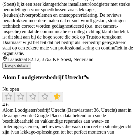
(Soest) lijkt een zeer klantgerichte installateur/loodgieter met sterke
beoordelingen voor spoedklussen zoals lekkages,
(keuken)afvoerproblemen en ontstoppen/riolering. De reviews
benadrukken meerdere malen dat er snel wordt gestart, storingen
technisch correct worden gediagnosticeerd (o.a. met camera-
inspectie) en dat de communicatie en uitleg richting klant duidelijk
is; dit sluit aan bij de hoge score die ook op Trustoo terugkomt.
Daarnaast wijst het feit dat het bedrijf als leerbedrijf geregistreerd
staat op een zekere mate van professionalisering en continuïteit in de
organisatie.
Laanstraat 82-12, 3762 KE Soest, Nederland
Bekijk details
Alom Loodgietersbedrijf Utrecht🔧
Nu open
4.6
Alom Loodgietersbedrijf Utrecht (Bataviastraat 36, Utrecht) staat in
de aangeleverde Google Places data bekend om snelle
beschikbaarheid en vakkundige reparaties aan water- en
rioleringssystemen, met reviews die vaak concreet en situatiegericht
zijn (van lekkage-oplossingen tot het perfect monteren van