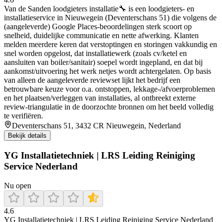
Van de Sanden loodgieters installatie🔧 is een loodgieters- en
installatieservice in Nieuwegein (Deventerschans 51) die volgens de
(aangeleverde) Google Places-beoordelingen sterk scoort op
snelheid, duidelijke communicatie en nette afwerking. Klanten
melden meerdere keren dat verstoptingen en storingen vakkundig en
snel worden opgelost, dat installatiewerk (zoals cv/ketel en
aansluiten van boiler/sanitair) soepel wordt ingepland, en dat bij
aankomst/uitvoering het werk netjes wordt achtergelaten. Op basis
van alleen de aangeleverde reviewset lijkt het bedrijf een
betrouwbare keuze voor o.a. ontstoppen, lekkage-/afvoerproblemen
en het plaatsen/verleggen van installaties, al ontbreekt externe
review-triangulatie in de doorzochte bronnen om het beeld volledig
te verifiëren.
Deventerschans 51, 3432 CR Nieuwegein, Nederland
Bekijk details
YG Installatietechniek | LRS Leiding Reiniging
Service Nederland
Nu open
4.6
YG Installatietechniek | LRS Leiding Reiniging Service Nederland