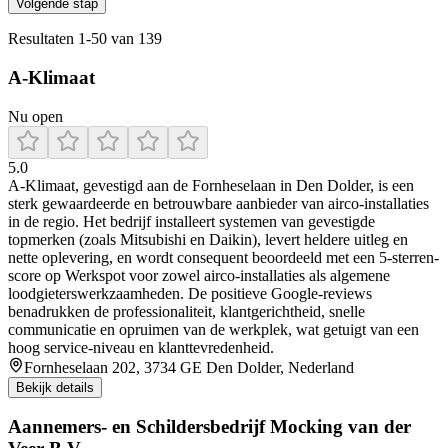
Volgende stap
Resultaten
1
-
50
van
139
A-Klimaat
Nu open
5.0
A‑Klimaat, gevestigd aan de Fornheselaan in Den Dolder, is een
sterk gewaardeerde en betrouwbare aanbieder van airco-installaties
in de regio. Het bedrijf installeert systemen van gevestigde
topmerken (zoals Mitsubishi en Daikin), levert heldere uitleg en
nette oplevering, en wordt consequent beoordeeld met een 5‑sterren-
score op Werkspot voor zowel airco-installaties als algemene
loodgieterswerkzaamheden. De positieve Google‑reviews
benadrukken de professionaliteit, klantgerichtheid, snelle
communicatie en opruimen van de werkplek, wat getuigt van een
hoog service‑niveau en klanttevredenheid.
Fornheselaan 202, 3734 GE Den Dolder, Nederland
Bekijk details
Aannemers- en Schildersbedrijf Mocking van der