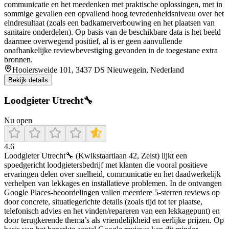
communicatie en het meedenken met praktische oplossingen, met in
sommige gevallen een opvallend hoog tevredenheidsniveau over het
eindresultaat (zoals een badkamerverbouwing en het plaatsen van
sanitaire onderdelen). Op basis van de beschikbare data is het beeld
daarmee overwegend positief, al is er geen aanvullende
onafhankelijke reviewbevestiging gevonden in de toegestane extra
bronnen.
Hooiersweide 101, 3437 DS Nieuwegein, Nederland
Bekijk details
Loodgieter Utrecht🔧
Nu open
4.6
Loodgieter Utrecht🔧 (Kwikstaartlaan 42, Zeist) lijkt een
spoedgericht loodgietersbedrijf met klanten die vooral positieve
ervaringen delen over snelheid, communicatie en het daadwerkelijk
verhelpen van lekkages en installatieve problemen. In de ontvangen
Google Places-beoordelingen vallen meerdere 5-sterren reviews op
door concrete, situatiegerichte details (zoals tijd tot ter plaatse,
telefonisch advies en het vinden/repareren van een lekkagepunt) en
door terugkerende thema’s als vriendelijkheid en eerlijke prijzen. Op