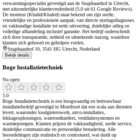
verwarmingsspecialist gevestigd aan de Snaphaanhof in Utrecht,
met uitzonderlijke klanttevredenheid (5,0 uit 61 Google Reviews).
De monteur (Khalid/Khaled) staat bekend om zijn snelle,
vriendelijke en professionele aanpak: van directe storingsdiagnoses
en vakkundige installatie tot nette uitvoering, duidelijke uitleg en
volledige afhandeling inclusief garantie. Het bedrijf onderscheidt
zich door transparantie, netheid en uitstekende nazorg, waardoor
klanten zich gehoord en geholpen voelen.
Snaphaanhof 10, 3541 HG Utrecht, Nederland
Bekijk details
Boge Installatietechniek
Nu open
5.0
Boge Installatietechniek is een hoogwaardig en betrouwbaar
installatiebedrijf gevestigd in Montfoort dat een scala aan diensten
levert, waaronder loodgieterswerk, airco‑installaties,
lekkageoplossingen, waterontharders, ventilatiesystemen en
warmtepompen. Klanten prijzen de vakkundigheid, snelle service,
duidelijke communicatie en persoonlijke benadering. Alle
beoordelingen zijn realistisch en contextueel, wat duidt op