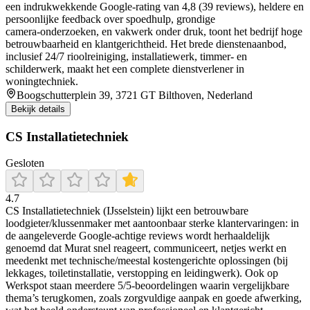
een indrukwekkende Google-rating van 4,8 (39 reviews), heldere en
persoonlijke feedback over spoedhulp, grondige
camera‑onderzoeken, en vakwerk onder druk, toont het bedrijf hoge
betrouwbaarheid en klantgerichtheid. Het brede dienstenaanbod,
inclusief 24/7 rioolreiniging, installatiewerk, timmer- en
schilderwerk, maakt het een complete dienstverlener in
woningtechniek.
Boogschutterplein 39, 3721 GT Bilthoven, Nederland
Bekijk details
CS Installatietechniek
Gesloten
4.7
CS Installatietechniek (IJsselstein) lijkt een betrouwbare
loodgieter/klussenmaker met aantoonbaar sterke klantervaringen: in
de aangeleverde Google-achtige reviews wordt herhaaldelijk
genoemd dat Murat snel reageert, communiceert, netjes werkt en
meedenkt met technische/meestal kostengerichte oplossingen (bij
lekkages, toiletinstallatie, verstopping en leidingwerk). Ook op
Werkspot staan meerdere 5/5-beoordelingen waarin vergelijkbare
thema’s terugkomen, zoals zorgvuldige aanpak en goede afwerking,