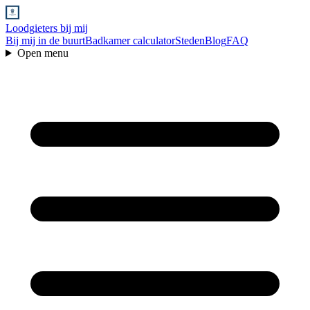
Loodgieters bij mij
Bij mij in de buurt
Badkamer calculator
Steden
Blog
FAQ
Open menu