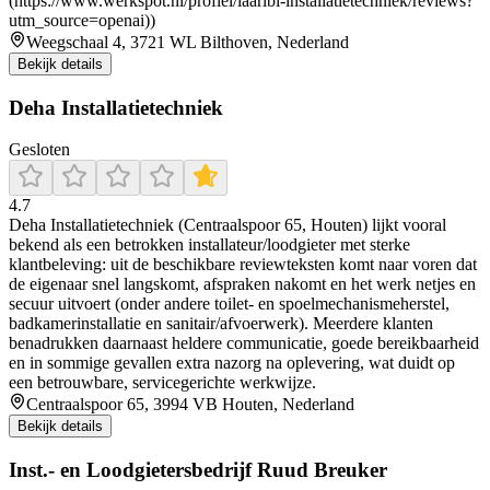
(https://www.werkspot.nl/profiel/laaribi-installatietechniek/reviews?
utm_source=openai))
Weegschaal 4, 3721 WL Bilthoven, Nederland
Bekijk details
Deha Installatietechniek
Gesloten
4.7
Deha Installatietechniek (Centraalspoor 65, Houten) lijkt vooral
bekend als een betrokken installateur/loodgieter met sterke
klantbeleving: uit de beschikbare reviewteksten komt naar voren dat
de eigenaar snel langskomt, afspraken nakomt en het werk netjes en
secuur uitvoert (onder andere toilet- en spoelmechanismeherstel,
badkamerinstallatie en sanitair/afvoerwerk). Meerdere klanten
benadrukken daarnaast heldere communicatie, goede bereikbaarheid
en in sommige gevallen extra nazorg na oplevering, wat duidt op
een betrouwbare, servicegerichte werkwijze.
Centraalspoor 65, 3994 VB Houten, Nederland
Bekijk details
Inst.- en Loodgietersbedrijf Ruud Breuker