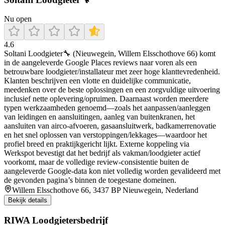
Nu open
4.6
Soltani Loodgieter🔧 (Nieuwegein, Willem Elsschothove 66) komt
in de aangeleverde Google Places reviews naar voren als een
betrouwbare loodgieter/installateur met zeer hoge klanttevredenheid.
Klanten beschrijven een vlotte en duidelijke communicatie,
meedenken over de beste oplossingen en een zorgvuldige uitvoering
inclusief nette oplevering/opruimen. Daarnaast worden meerdere
typen werkzaamheden genoemd—zoals het aanpassen/aanleggen
van leidingen en aansluitingen, aanleg van buitenkranen, het
aansluiten van airco-afvoeren, gasaansluitwerk, badkamerrenovatie
en het snel oplossen van verstoppingen/lekkages—waardoor het
profiel breed en praktijkgericht lijkt. Externe koppeling via
Werkspot bevestigt dat het bedrijf als vakman/loodgieter actief
voorkomt, maar de volledige review-consistentie buiten de
aangeleverde Google-data kon niet volledig worden gevalideerd met
de gevonden pagina’s binnen de toegestane domeinen.
Willem Elsschothove 66, 3437 BP Nieuwegein, Nederland
Bekijk details
RIWA Loodgietersbedrijf