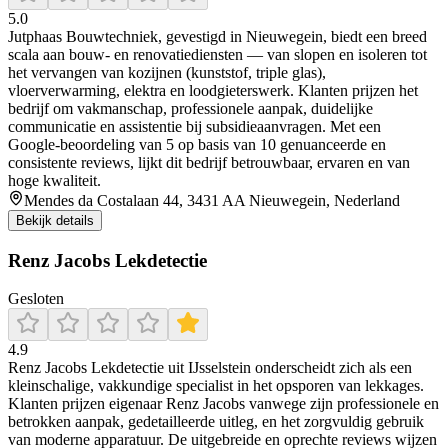
5.0
Jutphaas Bouwtechniek, gevestigd in Nieuwegein, biedt een breed
scala aan bouw- en renovatiediensten — van slopen en isoleren tot
het vervangen van kozijnen (kunststof, triple glas),
vloerverwarming, elektra en loodgieterswerk. Klanten prijzen het
bedrijf om vakmanschap, professionele aanpak, duidelijke
communicatie en assistentie bij subsidieaanvragen. Met een
Google‑beoordeling van 5 op basis van 10 genuanceerde en
consistente reviews, lijkt dit bedrijf betrouwbaar, ervaren en van
hoge kwaliteit.
Mendes da Costalaan 44, 3431 AA Nieuwegein, Nederland
Bekijk details
Renz Jacobs Lekdetectie
Gesloten
4.9
Renz Jacobs Lekdetectie uit IJsselstein onderscheidt zich als een
kleinschalige, vakkundige specialist in het opsporen van lekkages.
Klanten prijzen eigenaar Renz Jacobs vanwege zijn professionele en
betrokken aanpak, gedetailleerde uitleg, en het zorgvuldig gebruik
van moderne apparatuur. De uitgebreide en oprechte reviews wijzen