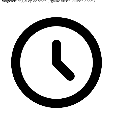
volgende dag al op de stoep’, ‘gauw tussen klussen door’).