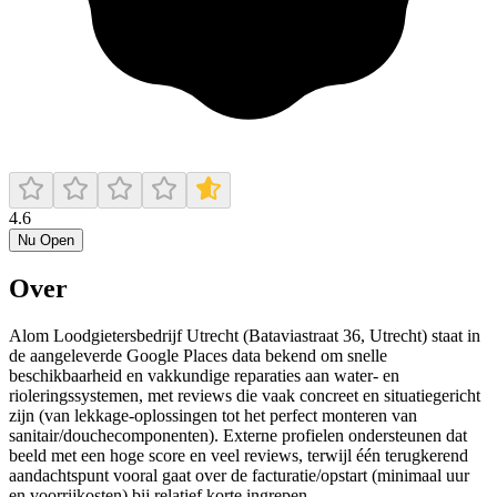
4.6
Nu Open
Over
Alom Loodgietersbedrijf Utrecht (Bataviastraat 36, Utrecht) staat in
de aangeleverde Google Places data bekend om snelle
beschikbaarheid en vakkundige reparaties aan water- en
rioleringssystemen, met reviews die vaak concreet en situatiegericht
zijn (van lekkage-oplossingen tot het perfect monteren van
sanitair/douchecomponenten). Externe profielen ondersteunen dat
beeld met een hoge score en veel reviews, terwijl één terugkerend
aandachtspunt vooral gaat over de facturatie/opstart (minimaal uur
en voorrijkosten) bij relatief korte ingrepen.