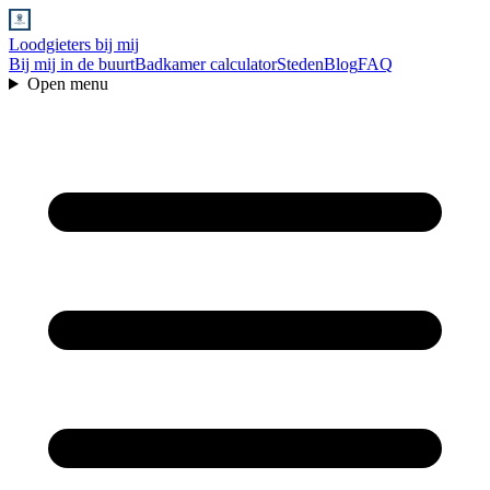
Loodgieters bij mij
Bij mij in de buurt
Badkamer calculator
Steden
Blog
FAQ
Open menu