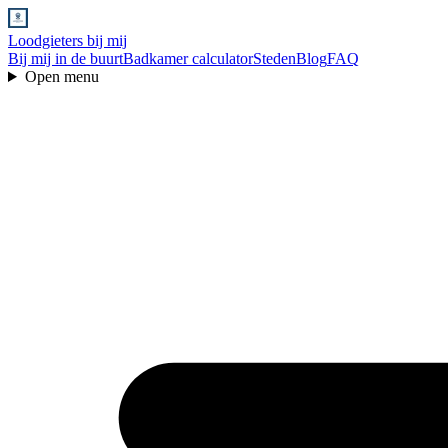
Loodgieters bij mij
Bij mij in de buurt
Badkamer calculator
Steden
Blog
FAQ
Open menu