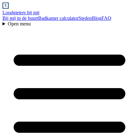
Loodgieters bij mij
Bij mij in de buurt
Badkamer calculator
Steden
Blog
FAQ
Open menu