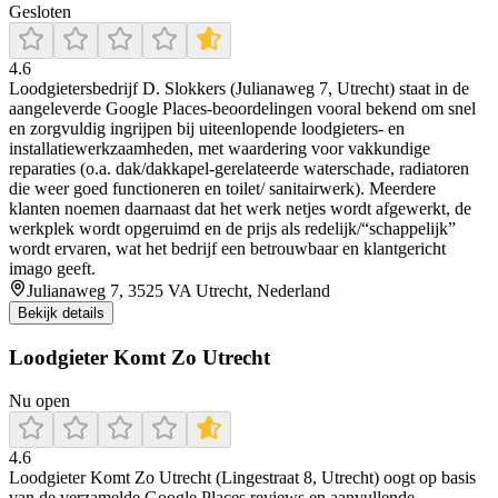
Gesloten
4.6
Loodgietersbedrijf D. Slokkers (Julianaweg 7, Utrecht) staat in de
aangeleverde Google Places-beoordelingen vooral bekend om snel
en zorgvuldig ingrijpen bij uiteenlopende loodgieters- en
installatiewerkzaamheden, met waardering voor vakkundige
reparaties (o.a. dak/dakkapel-gerelateerde waterschade, radiatoren
die weer goed functioneren en toilet/ sanitairwerk). Meerdere
klanten noemen daarnaast dat het werk netjes wordt afgewerkt, de
werkplek wordt opgeruimd en de prijs als redelijk/“schappelijk”
wordt ervaren, wat het bedrijf een betrouwbaar en klantgericht
imago geeft.
Julianaweg 7, 3525 VA Utrecht, Nederland
Bekijk details
Loodgieter Komt Zo Utrecht
Nu open
4.6
Loodgieter Komt Zo Utrecht (Lingestraat 8, Utrecht) oogt op basis
van de verzamelde Google Places reviews en aanvullende