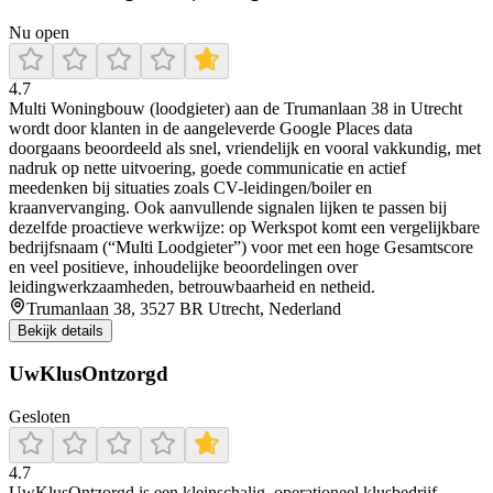
Nu open
4.7
Multi Woningbouw (loodgieter) aan de Trumanlaan 38 in Utrecht
wordt door klanten in de aangeleverde Google Places data
doorgaans beoordeeld als snel, vriendelijk en vooral vakkundig, met
nadruk op nette uitvoering, goede communicatie en actief
meedenken bij situaties zoals CV-leidingen/boiler en
kraanvervanging. Ook aanvullende signalen lijken te passen bij
dezelfde proactieve werkwijze: op Werkspot komt een vergelijkbare
bedrijfsnaam (“Multi Loodgieter”) voor met een hoge Gesamtscore
en veel positieve, inhoudelijke beoordelingen over
leidingwerkzaamheden, betrouwbaarheid en netheid.
Trumanlaan 38, 3527 BR Utrecht, Nederland
Bekijk details
UwKlusOntzorgd
Gesloten
4.7
UwKlusOntzorgd is een kleinschalig, operationeel klusbedrijf