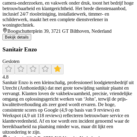
camera‑onderzoeken, en vakwerk onder druk, toont het bedrijf hoge
betrouwbaarheid en klantgerichtheid. Het brede dienstenaanbod,
inclusief 24/7 rioolreiniging, installatiewerk, timmer- en
schilderwerk, maakt het een complete dienstverlener in
woningtechniek.
Boogschutterplein 39, 3721 GT Bilthoven, Nederland
Bekijk details
Sanitair Enzo
Gesloten
4.8
Sanitair Enzo is een kleinschalig, professioneel loodgietersbedrijf uit
Utrecht (Anthoniedijk) dat met grote toewijding sanitair plaatst en
vervangt. Klanten loven de vakbekwaamheid, precisie, vriendelijke
omgang en oplossingsgericht werken van ‘John’, terwijl de prijs-
kwaliteitverhouding als zeer goed wordt ervaren. De hoge,
consistente scores op Google (4,9 op basis van 9 reviews) en
Werkspot (4,9 uit 118 reviews) reflecteren betrouwbare service en
klanttevredenheid. Af en toe wordt een incident genoemd waar de
bereikbaarheid na plaatsing minder was, maar dit lijkt een
uitzondering te zijn.