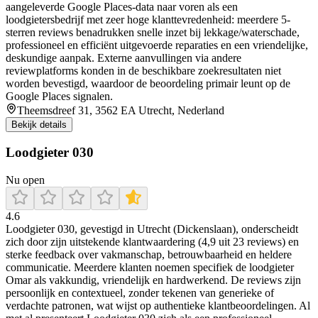
aangeleverde Google Places-data naar voren als een
loodgietersbedrijf met zeer hoge klanttevredenheid: meerdere 5-
sterren reviews benadrukken snelle inzet bij lekkage/waterschade,
professioneel en efficiënt uitgevoerde reparaties en een vriendelijke,
deskundige aanpak. Externe aanvullingen via andere
reviewplatforms konden in de beschikbare zoekresultaten niet
worden bevestigd, waardoor de beoordeling primair leunt op de
Google Places signalen.
Theemsdreef 31, 3562 EA Utrecht, Nederland
Bekijk details
Loodgieter 030
Nu open
4.6
Loodgieter 030, gevestigd in Utrecht (Dickenslaan), onderscheidt
zich door zijn uitstekende klantwaardering (4,9 uit 23 reviews) en
sterke feedback over vakmanschap, betrouwbaarheid en heldere
communicatie. Meerdere klanten noemen specifiek de loodgieter
Omar als vakkundig, vriendelijk en hardwerkend. De reviews zijn
persoonlijk en contextueel, zonder tekenen van generieke of
verdachte patronen, wat wijst op authentieke klantbeoordelingen. Al