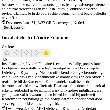
van alleen de aangeleverde reviewset lijkt het bedrijf een
betrouwbare keuze voor o.a. ontstoppen, lekkage-/afvoerproblemen
en het plaatsen/verleggen van installaties, al ontbreekt externe
review-triangulatie in de doorzochte bronnen om het beeld volledig
te verifiëren.
Deventerschans 51, 3432 CR Nieuwegein, Nederland
Bekijk details
Installatiebedrijf André Fontaine
Gesloten
4.6
Installatiebedrijf André Fontaine is een kleinschalig, professioneel
loodgieters- en installatiebedrijf gevestigd aan de Dwarsweg te
Driebergen‑Rijsenburg. Met een uitstekende Google‑beoordeling
van 4,8 op basis van vier authentieke klantreviews en een officiële
registratie bij de Kamer van Koophandel, straalt het bedrijf
betrouwbaarheid en kwaliteit uit. Daarnaast functioneert het ook als
erkend leerbedrijf in de richting werktuigkundige installaties, wat
getuigt van vakbekwaamheid en betrokkenheid bij onderwijs.
Kortom: een zorgvuldig geleid bedrijf dat zich onderscheidt door
servicegerichtheid en deskundigheid.
Dwarsweg 2, 3972 MD Driebergen-Rijsenburg, Nederland