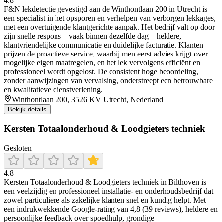
4.8
F&N lekdetectie gevestigd aan de Winthontlaan 200 in Utrecht is
een specialist in het opsporen en verhelpen van verborgen lekkages,
met een overtuigende klantgerichte aanpak. Het bedrijf valt op door
zijn snelle respons – vaak binnen dezelfde dag – heldere,
klantvriendelijke communicatie en duidelijke facturatie. Klanten
prijzen de proactieve service, waarbij men eerst advies krijgt over
mogelijke eigen maatregelen, en het lek vervolgens efficiënt en
professioneel wordt opgelost. De consistent hoge beoordeling,
zonder aanwijzingen van vervalsing, onderstreept een betrouwbare
en kwalitatieve dienstverlening.
Winthontlaan 200, 3526 KV Utrecht, Nederland
Bekijk details
Kersten Totaalonderhoud & Loodgieters techniek
Gesloten
4.8
Kersten Totaalonderhoud & Loodgieters techniek in Bilthoven is
een veelzijdig en professioneel installatie- en onderhoudsbedrijf dat
zowel particuliere als zakelijke klanten snel en kundig helpt. Met
een indrukwekkende Google-rating van 4,8 (39 reviews), heldere en
persoonlijke feedback over spoedhulp, grondige