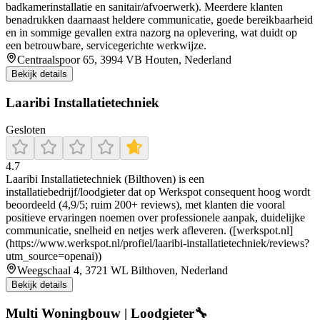
badkamerinstallatie en sanitair/afvoerwerk). Meerdere klanten
benadrukken daarnaast heldere communicatie, goede bereikbaarheid
en in sommige gevallen extra nazorg na oplevering, wat duidt op
een betrouwbare, servicegerichte werkwijze.
Centraalspoor 65, 3994 VB Houten, Nederland
Bekijk details
Laaribi Installatietechniek
Gesloten
4.7
Laaribi Installatietechniek (Bilthoven) is een
installatiebedrijf/loodgieter dat op Werkspot consequent hoog wordt
beoordeeld (4,9/5; ruim 200+ reviews), met klanten die vooral
positieve ervaringen noemen over professionele aanpak, duidelijke
communicatie, snelheid en netjes werk afleveren. ([werkspot.nl]
(https://www.werkspot.nl/profiel/laaribi-installatietechniek/reviews?
utm_source=openai))
Weegschaal 4, 3721 WL Bilthoven, Nederland
Bekijk details
Multi Woningbouw | Loodgieter🔧