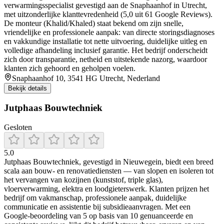
verwarmingsspecialist gevestigd aan de Snaphaanhof in Utrecht,
met uitzonderlijke klanttevredenheid (5,0 uit 61 Google Reviews).
De monteur (Khalid/Khaled) staat bekend om zijn snelle,
vriendelijke en professionele aanpak: van directe storingsdiagnoses
en vakkundige installatie tot nette uitvoering, duidelijke uitleg en
volledige afhandeling inclusief garantie. Het bedrijf onderscheidt
zich door transparantie, netheid en uitstekende nazorg, waardoor
klanten zich gehoord en geholpen voelen.
Snaphaanhof 10, 3541 HG Utrecht, Nederland
Bekijk details
Jutphaas Bouwtechniek
Gesloten
5.0
Jutphaas Bouwtechniek, gevestigd in Nieuwegein, biedt een breed
scala aan bouw- en renovatiediensten — van slopen en isoleren tot
het vervangen van kozijnen (kunststof, triple glas),
vloerverwarming, elektra en loodgieterswerk. Klanten prijzen het
bedrijf om vakmanschap, professionele aanpak, duidelijke
communicatie en assistentie bij subsidieaanvragen. Met een
Google‑beoordeling van 5 op basis van 10 genuanceerde en