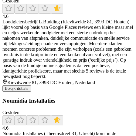
Gesloten
4.6
Loodgietersbedrijf L.Budding (Kievitweide 81, 3993 DC Houten)
lijkt vooral op basis van Google Places reviews een kleine maar snel
en netjes werkende loodgieter met een sterke nadruk op het
nakomen van afspraken, duidelijke communicatie en snelle service
bij lekkages/leidingschade en verstoppingen. Meerdere klanten
noemen concrete problemen die zijn verholpen (zoals een gebroken
pvc-buis in de kruipruimte en een keukenafvoer vol vet), met een
gunstige indruk over vriendelijkheid en prijs (‘eerlijke prijs’). Op
basis van de huidige online signalen is dat een positieve,
klantgerichte profielscore, maar met slechts 5 reviews is de totale
bewijslast nog beperkt.
Kievitweide 81, 3993 DC Houten, Nederland
Bekijk details
Noumidia Installaties
Gesloten
4.6
Noumidia Installaties (Theemsdreef 31, Utrecht) komt in de