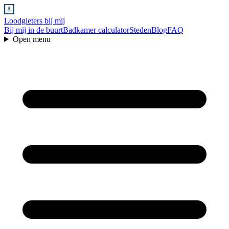
Loodgieters bij mij
Bij mij in de buurt
Badkamer calculator
Steden
Blog
FAQ
Open menu