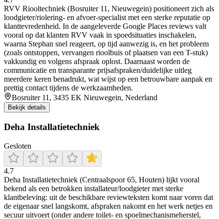
RVV Riooltechniek (Bosruiter 11, Nieuwegein) positioneert zich als
loodgieter/riolering- en afvoer-specialist met een sterke reputatie op
klanttevredenheid. In de aangeleverde Google Places reviews valt
vooral op dat klanten RVV vaak in spoedsituaties inschakelen,
waarna Stephan snel reageert, op tijd aanwezig is, en het probleem
(zoals ontstoppen, vervangen rioolbuis of plaatsen van een T-stuk)
vakkundig en volgens afspraak oplost. Daarnaast worden de
communicatie en transparante prijsafspraken/duidelijke uitleg
meerdere keren benadrukt, wat wijst op een betrouwbare aanpak en
prettig contact tijdens de werkzaamheden.
Bosruiter 11, 3435 EK Nieuwegein, Nederland
Bekijk details
Deha Installatietechniek
Gesloten
4.7
Deha Installatietechniek (Centraalspoor 65, Houten) lijkt vooral
bekend als een betrokken installateur/loodgieter met sterke
klantbeleving: uit de beschikbare reviewteksten komt naar voren dat
de eigenaar snel langskomt, afspraken nakomt en het werk netjes en
secuur uitvoert (onder andere toilet- en spoelmechanismeherstel,