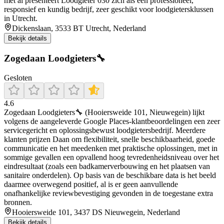
met al presenteert Loodgieter 030 zich als een professioneel,
responsief en kundig bedrijf, zeer geschikt voor loodgietersklussen
in Utrecht.
Dickenslaan, 3533 BT Utrecht, Nederland
Bekijk details
Zogedaan Loodgieters🔧
Gesloten
4.6
Zogedaan Loodgieters🔧 (Hooiersweide 101, Nieuwegein) lijkt
volgens de aangeleverde Google Places-klantbeoordelingen een zeer
servicegericht en oplossingsbewust loodgietersbedrijf. Meerdere
klanten prijzen Daan om flexibiliteit, snelle beschikbaarheid, goede
communicatie en het meedenken met praktische oplossingen, met in
sommige gevallen een opvallend hoog tevredenheidsniveau over het
eindresultaat (zoals een badkamerverbouwing en het plaatsen van
sanitaire onderdelen). Op basis van de beschikbare data is het beeld
daarmee overwegend positief, al is er geen aanvullende
onafhankelijke reviewbevestiging gevonden in de toegestane extra
bronnen.
Hooiersweide 101, 3437 DS Nieuwegein, Nederland
Bekijk details