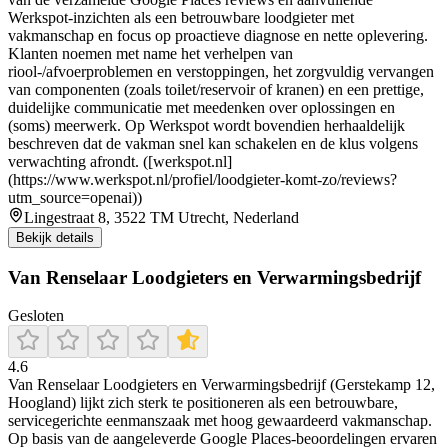
Werkspot-inzichten als een betrouwbare loodgieter met
vakmanschap en focus op proactieve diagnose en nette oplevering.
Klanten noemen met name het verhelpen van
riool-/afvoerproblemen en verstoppingen, het zorgvuldig vervangen
van componenten (zoals toilet/reservoir of kranen) en een prettige,
duidelijke communicatie met meedenken over oplossingen en
(soms) meerwerk. Op Werkspot wordt bovendien herhaaldelijk
beschreven dat de vakman snel kan schakelen en de klus volgens
verwachting afrondt. ([werkspot.nl]
(https://www.werkspot.nl/profiel/loodgieter-komt-zo/reviews?
utm_source=openai))
Lingestraat 8, 3522 TM Utrecht, Nederland
Bekijk details
Van Renselaar Loodgieters en Verwarmingsbedrijf
Gesloten
4.6
Van Renselaar Loodgieters en Verwarmingsbedrijf (Gerstekamp 12,
Hoogland) lijkt zich sterk te positioneren als een betrouwbare,
servicegerichte eenmanszaak met hoog gewaardeerd vakmanschap.
Op basis van de aangeleverde Google Places-beoordelingen ervaren