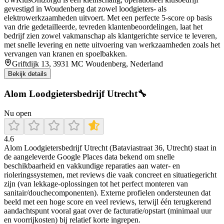
gevestigd in Woudenberg dat zowel loodgieters- als
elektrowerkzaamheden uitvoert. Met een perfecte 5‑score op basis
van drie gedetailleerde, tevreden klantenbeoordelingen, laat het
bedrijf zien zowel vakmanschap als klantgerichte service te leveren,
met snelle levering en nette uitvoering van werkzaamheden zoals het
vervangen van kranen en spoelbakken.
Griftdijk 13, 3931 MC Woudenberg, Nederland
Bekijk details
Alom Loodgietersbedrijf Utrecht🔧
Nu open
4.6
Alom Loodgietersbedrijf Utrecht (Bataviastraat 36, Utrecht) staat in
de aangeleverde Google Places data bekend om snelle
beschikbaarheid en vakkundige reparaties aan water- en
rioleringssystemen, met reviews die vaak concreet en situatiegericht
zijn (van lekkage-oplossingen tot het perfect monteren van
sanitair/douchecomponenten). Externe profielen ondersteunen dat
beeld met een hoge score en veel reviews, terwijl één terugkerend
aandachtspunt vooral gaat over de facturatie/opstart (minimaal uur
en voorrijkosten) bij relatief korte ingrepen.