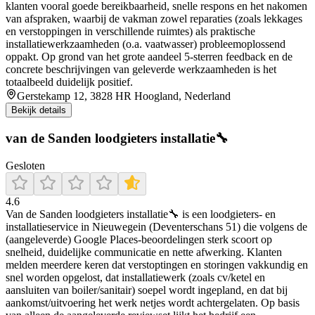
klanten vooral goede bereikbaarheid, snelle respons en het nakomen
van afspraken, waarbij de vakman zowel reparaties (zoals lekkages
en verstoppingen in verschillende ruimtes) als praktische
installatiewerkzaamheden (o.a. vaatwasser) probleemoplossend
oppakt. Op grond van het grote aandeel 5-sterren feedback en de
concrete beschrijvingen van geleverde werkzaamheden is het
totaalbeeld duidelijk positief.
Gerstekamp 12, 3828 HR Hoogland, Nederland
Bekijk details
van de Sanden loodgieters installatie🔧
Gesloten
4.6
Van de Sanden loodgieters installatie🔧 is een loodgieters- en
installatieservice in Nieuwegein (Deventerschans 51) die volgens de
(aangeleverde) Google Places-beoordelingen sterk scoort op
snelheid, duidelijke communicatie en nette afwerking. Klanten
melden meerdere keren dat verstoptingen en storingen vakkundig en
snel worden opgelost, dat installatiewerk (zoals cv/ketel en
aansluiten van boiler/sanitair) soepel wordt ingepland, en dat bij
aankomst/uitvoering het werk netjes wordt achtergelaten. Op basis