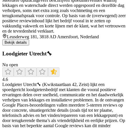
Meerdere opdrachtgevers beschrijven spoedinterventies waarbij
lekkages en waterschade direct werden opgespoord en dezelfde dag
verholpen, soms met extra zorg zoals vochtmeting en een
terugkomafspraak voor controle. Op basis van de (overwegend) zeer
positieve reviewinhoud lijkt het bedrijf vooral in te zetten op
vakkundig vakwerk en korte lijnen met de klant, wat het vertrouwen
en de tevredenheid verklaart.
Leusderweg 181, 3818 AD Amersfoort, Nederland
Bekijk details
Loodgieter Utrecht🔧
Nu open
4.6
Loodgieter Utrecht🔧 (Kwikstaartlaan 42, Zeist) lijkt een
spoedgericht loodgietersbedrijf met klanten die vooral positieve
ervaringen delen over snelheid, communicatie en het daadwerkelijk
verhelpen van lekkages en installatieve problemen. In de ontvangen
Google Places-beoordelingen vallen meerdere 5-sterren reviews op
door concrete, situatiegerichte details (zoals tijd tot ter plaatse,
telefonisch advies en het vinden/repareren van een lekkagepunt) en
door terugkerende thema’s als vriendelijkheid en eerlijke prijzen. Op
basis van het beperkte aantal Google reviews kan dit minder