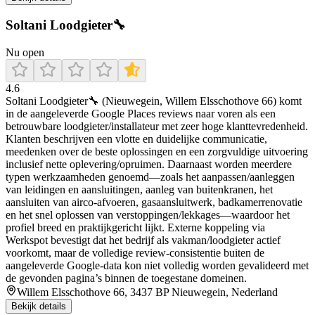
Soltani Loodgieter🔧
Nu open
4.6
Soltani Loodgieter🔧 (Nieuwegein, Willem Elsschothove 66) komt
in de aangeleverde Google Places reviews naar voren als een
betrouwbare loodgieter/installateur met zeer hoge klanttevredenheid.
Klanten beschrijven een vlotte en duidelijke communicatie,
meedenken over de beste oplossingen en een zorgvuldige uitvoering
inclusief nette oplevering/opruimen. Daarnaast worden meerdere
typen werkzaamheden genoemd—zoals het aanpassen/aanleggen
van leidingen en aansluitingen, aanleg van buitenkranen, het
aansluiten van airco-afvoeren, gasaansluitwerk, badkamerrenovatie
en het snel oplossen van verstoppingen/lekkages—waardoor het
profiel breed en praktijkgericht lijkt. Externe koppeling via
Werkspot bevestigt dat het bedrijf als vakman/loodgieter actief
voorkomt, maar de volledige review-consistentie buiten de
aangeleverde Google-data kon niet volledig worden gevalideerd met
de gevonden pagina’s binnen de toegestane domeinen.
Willem Elsschothove 66, 3437 BP Nieuwegein, Nederland
Bekijk details