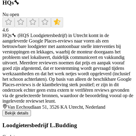
HQs🔧
Nu open
4.6
HQs🔧 (HQS Loodgietersbedrijf) in Utrecht komt in de
aangeleverde Google Places-reviews naar voren als een
betrouwbare loodgieter met aantoonbaar snelle interventies bij
verstoppingen en lekkages, waarbij de monteur doorgaans het
probleem snel lokaliseert, duidelijk communiceert en vakkundig
uitvoert. Meerdere reviewers noemen dat prijs en aanpak vooraf
goed zijn afgestemd, dat er toestemming wordt gevraagd tijdens
werkzaamheden en dat het werk netjes wordt opgeleverd (inclusief
het schoon achterlaten). Op basis van alleen de beschikbare Google
Places-reviews is de klantbeleving sterk positief; er zijn in dit
onderzoek echter geen extra extern te verifiëren reviews gevonden
via de geselecteerde bronnen, waardoor de beoordeling vooral op de
ingeleverde reviewset leunt.
Van Eechoudlaan 51, 3526 KA Utrecht, Nederland
Bekijk details
Loodgietersbedrijf L.Budding