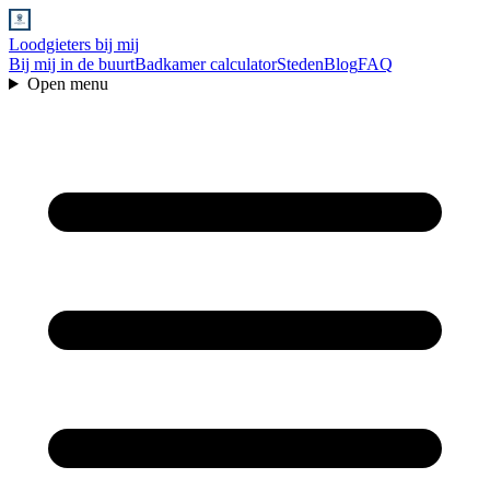
Loodgieters bij mij
Bij mij in de buurt
Badkamer calculator
Steden
Blog
FAQ
Open menu