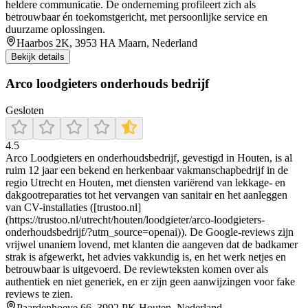
heldere communicatie. De onderneming profileert zich als
betrouwbaar én toekomstgericht, met persoonlijke service en
duurzame oplossingen.
Haarbos 2K, 3953 HA Maarn, Nederland
Bekijk details
Arco loodgieters onderhouds bedrijf
Gesloten
4.5
Arco Loodgieters en onderhoudsbedrijf, gevestigd in Houten, is al
ruim 12 jaar een bekend en herkenbaar vakmanschapbedrijf in de
regio Utrecht en Houten, met diensten variërend van lekkage- en
dakgootreparaties tot het vervangen van sanitair en het aanleggen
van CV-installaties ([trustoo.nl]
(https://trustoo.nl/utrecht/houten/loodgieter/arco-loodgieters-
onderhoudsbedrijf/?utm_source=openai)). De Google-reviews zijn
vrijwel unaniem lovend, met klanten die aangeven dat de badkamer
strak is afgewerkt, het advies vakkundig is, en het werk netjes en
betrouwbaar is uitgevoerd. De reviewteksten komen over als
authentiek en niet generiek, en er zijn geen aanwijzingen voor fake
reviews te zien.
Paardenhoeve 66, 3992 PK Houten, Nederland