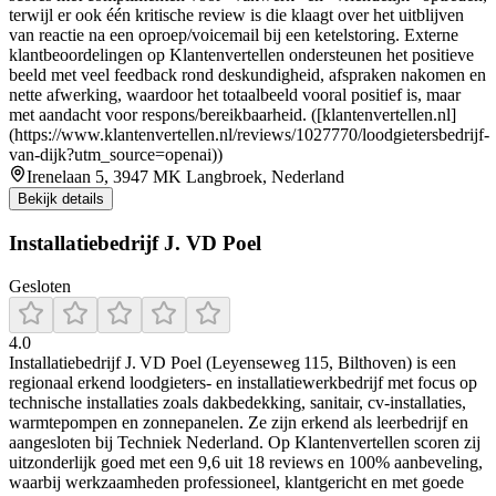
terwijl er ook één kritische review is die klaagt over het uitblijven
van reactie na een oproep/voicemail bij een ketelstoring. Externe
klantbeoordelingen op Klantenvertellen ondersteunen het positieve
beeld met veel feedback rond deskundigheid, afspraken nakomen en
nette afwerking, waardoor het totaalbeeld vooral positief is, maar
met aandacht voor respons/bereikbaarheid. ([klantenvertellen.nl]
(https://www.klantenvertellen.nl/reviews/1027770/loodgietersbedrijf-
van-dijk?utm_source=openai))
Irenelaan 5, 3947 MK Langbroek, Nederland
Bekijk details
Installatiebedrijf J. VD Poel
Gesloten
4.0
Installatiebedrijf J. VD Poel (Leyenseweg 115, Bilthoven) is een
regionaal erkend loodgieters- en installatiewerkbedrijf met focus op
technische installaties zoals dakbedekking, sanitair, cv-installaties,
warmtepompen en zonnepanelen. Ze zijn erkend als leerbedrijf en
aangesloten bij Techniek Nederland. Op Klantenvertellen scoren zij
uitzonderlijk goed met een 9,6 uit 18 reviews en 100% aanbeveling,
waarbij werkzaamheden professioneel, klantgericht en met goede