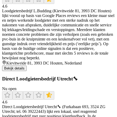
4.6
Loodgietersbedrijf L.Budding (Kievitweide 81, 3993 DC Houten)
lijkt vooral op basis van Google Places reviews een kleine maar snel
en netjes werkende loodgieter met een sterke nadruk op het
nakomen van afspraken, duidelijke communicatie en snelle service
bij lekkages/leidingschade en verstoppingen. Meerdere klanten
noemen concrete problemen die zijn verholpen (zoals een gebroken
pvc-buis in de kruipruimte en een keukenafvoer vol vet), met een
gunstige indruk over vriendelijkheid en prijs (‘eerlijke prijs’). Op
basis van de huidige online signalen is dat een positieve,
klantgerichte profielscore, maar met slechts 5 reviews is de totale
bewijslast nog beperkt.
Kievitweide 81, 3993 DC Houten, Nederland
Bekijk details
Direct Loodgietersbedrijf Utrecht🔧
Nu open
4.6
Direct Loodgietersbedrijf Utrecht🔧 (Furkabaan 693, 3524 ZG
Utrecht; tel. 06 39222443) lijkt een lokaal, snel reagerend
loodgietersbedrijf met zeer positieve klantfeedback. In de