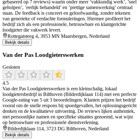
gebaseerd op 7 reviews) waarin onder meer ’vakkundig werk’, ’snel
geholpen’, ’eerlijk behandeld’ en ’prettige samenwerking’ centraal
staan. De feedback is concreet en geloofwaardig, zonder tekenen
van generieke of verdachte formuleringen. Hiermee profileert het
bedrijf zich als een professionele, betrouwbare en klantgerichte
loodgieter die vakwerk levert.
Rottegatsteeg 4, 3953 MN Maarsbergen, Nederland
Bekijk details
Van der Pas Loodgieterswerken
Gesloten
4.5
Van der Pas Loodgieterswerken is een kleinschalig, lokaal
loodgietersbedrijf in Bilthoven (Bilderdijklaan 114) met een perfecte
Google-rating van 5 uit 3 beoordelingen. Klanten prijzen het bedrijf
vooral om de snelle respons bij spoedgevallen, het oplossingsgericht
denken en de kwalitatieve uitvoering. De reviews lijken authentiek,
met persoonlijke namen en specifieke situaties genoemd, wat wijst
op betrouwbare en professionele dienstverlening.
Bilderdijklaan 114, 3723 DG Bilthoven, Nederland
Bekijk details