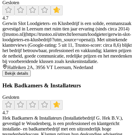
Gesloten
4.7
Gerwin Slot Loodgieters‑ en Klusbedrijf is een solide, eenmanszaak
gevestigd in Leersum met ruim tien jaar ervaring (sinds circa 2014)
([trustoo.nl](https://trustoo.nl/utrecht/leersum/loodgieter/gerwin-slot-
loodgieters-en-klusbedrijf/?utm_source=openai)). Met uitstekende
klantreviews (Google-rating: 5 uit 11, Trustoo-score: circa 8,6) blijkt
het bedrijf betrouwbaar, professioneel en vakkundig; klanten prijzen
de netheid, goede communicatie, redelijke prijzen en het meedenken
bij voorbereidende klussen zoals keukeninstallatie.
Halfeiken 2A, 3956 VT Leersum, Nederland
Bekijk details
Hek Badkamers & Installateurs
Gesloten
4.7
Hek Badkamers & Installateurs (Installatiebedrijf G. Hek B.V.),
gevestigd te Woudenberg, is een professioneel en klantgericht
installatie- en badkamerbedrijf met een uitzonderlijk hoge
tevredenheidsscore. Klanten prijzen hun deskundige advisering