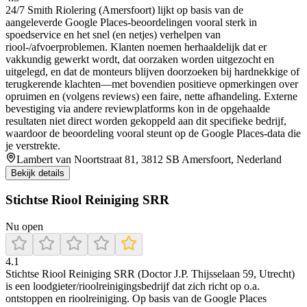
24/7 Smith Riolering (Amersfoort) lijkt op basis van de
aangeleverde Google Places-beoordelingen vooral sterk in
spoedservice en het snel (en netjes) verhelpen van
riool-/afvoerproblemen. Klanten noemen herhaaldelijk dat er
vakkundig gewerkt wordt, dat oorzaken worden uitgezocht en
uitgelegd, en dat de monteurs blijven doorzoeken bij hardnekkige of
terugkerende klachten—met bovendien positieve opmerkingen over
opruimen en (volgens reviews) een faire, nette afhandeling. Externe
bevestiging via andere reviewplatforms kon in de opgehaalde
resultaten niet direct worden gekoppeld aan dit specifieke bedrijf,
waardoor de beoordeling vooral steunt op de Google Places-data die
je verstrekte.
Lambert van Noortstraat 81, 3812 SB Amersfoort, Nederland
Bekijk details
Stichtse Riool Reiniging SRR
Nu open
4.1
Stichtse Riool Reiniging SRR (Doctor J.P. Thijsselaan 59, Utrecht)
is een loodgieter/rioolreinigingsbedrijf dat zich richt op o.a.
ontstoppen en rioolreiniging. Op basis van de Google Places