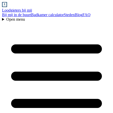
Loodgieters bij mij
Bij mij in de buurt
Badkamer calculator
Steden
Blog
FAQ
Open menu