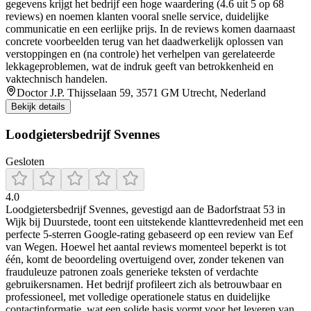
gegevens krijgt het bedrijf een hoge waardering (4.6 uit 5 op 68
reviews) en noemen klanten vooral snelle service, duidelijke
communicatie en een eerlijke prijs. In de reviews komen daarnaast
concrete voorbeelden terug van het daadwerkelijk oplossen van
verstoppingen en (na controle) het verhelpen van gerelateerde
lekkageproblemen, wat de indruk geeft van betrokkenheid en
vaktechnisch handelen.
Doctor J.P. Thijsselaan 59, 3571 GM Utrecht, Nederland
Bekijk details
Loodgietersbedrijf Svennes
Gesloten
4.0
Loodgietersbedrijf Svennes, gevestigd aan de Badorfstraat 53 in
Wijk bij Duurstede, toont een uitstekende klanttevredenheid met een
perfecte 5‑sterren Google‑rating gebaseerd op een review van Eef
van Wegen. Hoewel het aantal reviews momenteel beperkt is tot
één, komt de beoordeling overtuigend over, zonder tekenen van
frauduleuze patronen zoals generieke teksten of verdachte
gebruikersnamen. Het bedrijf profileert zich als betrouwbaar en
professioneel, met volledige operationele status en duidelijke
contactinformatie, wat een solide basis vormt voor het leveren van