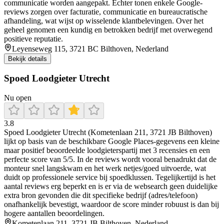
communicatie worden aangepakt. Echter tonen enkele Google-
reviews zorgen over facturatie, communicatie en bureaucratische
afhandeling, wat wijst op wisselende klantbelevingen. Over het
geheel genomen een kundig en betrokken bedrijf met overwegend
positieve reputatie.
Leyenseweg 115, 3721 BC Bilthoven, Nederland
Bekijk details
Spoed Loodgieter Utrecht
Nu open
3.8
Spoed Loodgieter Utrecht (Kometenlaan 211, 3721 JB Bilthoven)
lijkt op basis van de beschikbare Google Places-gegevens een kleine
maar positief beoordeelde loodgieterspartij met 3 recensies en een
perfecte score van 5/5. In de reviews wordt vooral benadrukt dat de
monteur snel langskwam en het werk netjes/goed uitvoerde, wat
duidt op professionele service bij spoedklussen. Tegelijkertijd is het
aantal reviews erg beperkt en is er via de websearch geen duidelijke
extra bron gevonden die dit specifieke bedrijf (adres/telefoon)
onafhankelijk bevestigt, waardoor de score minder robuust is dan bij
hogere aantallen beoordelingen.
Kometenlaan 211, 3721 JB Bilthoven, Nederland