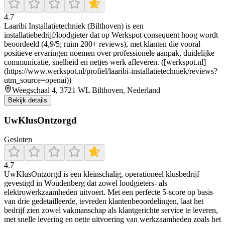
4.7
Laaribi Installatietechniek (Bilthoven) is een
installatiebedrijf/loodgieter dat op Werkspot consequent hoog wordt
beoordeeld (4,9/5; ruim 200+ reviews), met klanten die vooral
positieve ervaringen noemen over professionele aanpak, duidelijke
communicatie, snelheid en netjes werk afleveren. ([werkspot.nl]
(https://www.werkspot.nl/profiel/laaribi-installatietechniek/reviews?
utm_source=openai))
Weegschaal 4, 3721 WL Bilthoven, Nederland
Bekijk details
UwKlusOntzorgd
Gesloten
4.7
UwKlusOntzorgd is een kleinschalig, operationeel klusbedrijf
gevestigd in Woudenberg dat zowel loodgieters- als
elektrowerkzaamheden uitvoert. Met een perfecte 5‑score op basis
van drie gedetailleerde, tevreden klantenbeoordelingen, laat het
bedrijf zien zowel vakmanschap als klantgerichte service te leveren,
met snelle levering en nette uitvoering van werkzaamheden zoals het