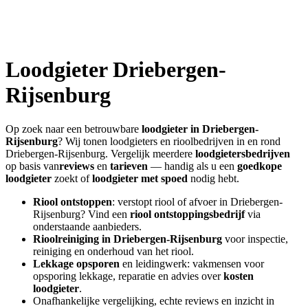
Loodgieter
Driebergen-
Rijsenburg
Op zoek naar een betrouwbare
loodgieter in
Driebergen-
Rijsenburg
? Wij tonen loodgieters en rioolbedrijven in en rond
Driebergen-Rijsenburg
. Vergelijk meerdere
loodgietersbedrijven
op basis van
reviews
en
tarieven
— handig als u een
goedkope
loodgieter
zoekt of
loodgieter met spoed
nodig hebt.
Riool ontstoppen
: verstopt riool of afvoer in
Driebergen-
Rijsenburg
? Vind een
riool ontstoppingsbedrijf
via
onderstaande aanbieders.
Rioolreiniging in
Driebergen-Rijsenburg
voor inspectie,
reiniging en onderhoud van het riool.
Lekkage opsporen
en leidingwerk: vakmensen voor
opsporing lekkage, reparatie en advies over
kosten
loodgieter
.
Onafhankelijke vergelijking, echte reviews en inzicht in