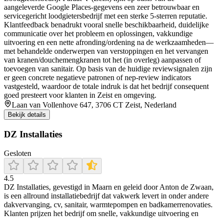
aangeleverde Google Places-gegevens een zeer betrouwbaar en
servicegericht loodgietersbedrijf met een sterke 5-sterren reputatie.
Klantfeedback benadrukt vooral snelle beschikbaarheid, duidelijke
communicatie over het probleem en oplossingen, vakkundige
uitvoering en een nette afronding/ordening na de werkzaamheden—
met behandelde onderwerpen van verstoppingen en het vervangen
van kranen/douchemengkranen tot het (in overleg) aanpassen of
toevoegen van sanitair. Op basis van de huidige reviewsignalen zijn
er geen concrete negatieve patronen of nep-review indicators
vastgesteld, waardoor de totale indruk is dat het bedrijf consequent
goed presteert voor klanten in Zeist en omgeving.
Laan van Vollenhove 647, 3706 CT Zeist, Nederland
Bekijk details
DZ Installaties
Gesloten
4.5
DZ Installaties, gevestigd in Maarn en geleid door Anton de Zwaan,
is een allround installatiebedrijf dat vakwerk levert in onder andere
dakvervanging, cv, sanitair, warmtepompen en badkamerrenovaties.
Klanten prijzen het bedrijf om snelle, vakkundige uitvoering en