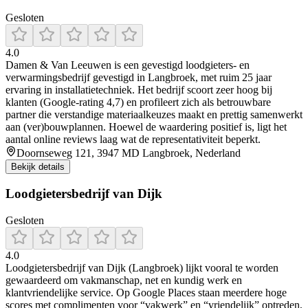
Gesloten
4.0
Damen & Van Leeuwen is een gevestigd loodgieters- en
verwarmingsbedrijf gevestigd in Langbroek, met ruim 25 jaar
ervaring in installatietechniek. Het bedrijf scoort zeer hoog bij
klanten (Google-rating 4,7) en profileert zich als betrouwbare
partner die verstandige materiaalkeuzes maakt en prettig samenwerkt
aan (ver)bouwplannen. Hoewel de waardering positief is, ligt het
aantal online reviews laag wat de representativiteit beperkt.
Doornseweg 121, 3947 MD Langbroek, Nederland
Bekijk details
Loodgietersbedrijf van Dijk
Gesloten
4.0
Loodgietersbedrijf van Dijk (Langbroek) lijkt vooral te worden
gewaardeerd om vakmanschap, net en kundig werk en
klantvriendelijke service. Op Google Places staan meerdere hoge
scores met complimenten voor “vakwerk” en “vriendelijk” optreden,