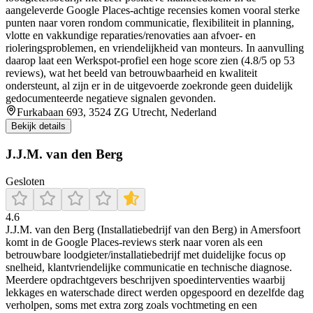
aangeleverde Google Places-achtige recensies komen vooral sterke
punten naar voren rondom communicatie, flexibiliteit in planning,
vlotte en vakkundige reparaties/renovaties aan afvoer- en
rioleringsproblemen, en vriendelijkheid van monteurs. In aanvulling
daarop laat een Werkspot-profiel een hoge score zien (4.8/5 op 53
reviews), wat het beeld van betrouwbaarheid en kwaliteit
ondersteunt, al zijn er in de uitgevoerde zoekronde geen duidelijk
gedocumenteerde negatieve signalen gevonden.
Furkabaan 693, 3524 ZG Utrecht, Nederland
Bekijk details
J.J.M. van den Berg
Gesloten
4.6
J.J.M. van den Berg (Installatiebedrijf van den Berg) in Amersfoort
komt in de Google Places-reviews sterk naar voren als een
betrouwbare loodgieter/installatiebedrijf met duidelijke focus op
snelheid, klantvriendelijke communicatie en technische diagnose.
Meerdere opdrachtgevers beschrijven spoedinterventies waarbij
lekkages en waterschade direct werden opgespoord en dezelfde dag
verholpen, soms met extra zorg zoals vochtmeting en een