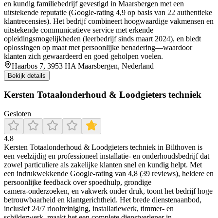
en kundig familiebedrijf gevestigd in Maarsbergen met een
uitstekende reputatie (Google-rating 4,9 op basis van 22 authentieke
klantrecensies). Het bedrijf combineert hoogwaardige vakmensen en
uitstekende communicatieve service met erkende
opleidingsmogelijkheden (leerbedrijf sinds maart 2024), en biedt
oplossingen op maat met persoonlijke benadering—waardoor
klanten zich gewaardeerd en goed geholpen voelen.
Haarbos 7, 3953 HA Maarsbergen, Nederland
Bekijk details
Kersten Totaalonderhoud & Loodgieters techniek
Gesloten
4.8
Kersten Totaalonderhoud & Loodgieters techniek in Bilthoven is
een veelzijdig en professioneel installatie- en onderhoudsbedrijf dat
zowel particuliere als zakelijke klanten snel en kundig helpt. Met
een indrukwekkende Google-rating van 4,8 (39 reviews), heldere en
persoonlijke feedback over spoedhulp, grondige
camera‑onderzoeken, en vakwerk onder druk, toont het bedrijf hoge
betrouwbaarheid en klantgerichtheid. Het brede dienstenaanbod,
inclusief 24/7 rioolreiniging, installatiewerk, timmer- en
schilderwerk, maakt het een complete dienstverlener in