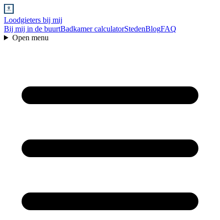
Loodgieters bij mij
Bij mij in de buurt
Badkamer calculator
Steden
Blog
FAQ
Open menu