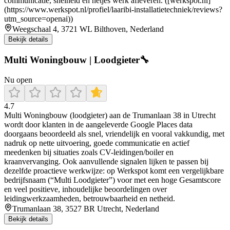
communicatie, snelheid en netjes werk afleveren. ([werkspot.nl]
(https://www.werkspot.nl/profiel/laaribi-installatietechniek/reviews?
utm_source=openai))
Weegschaal 4, 3721 WL Bilthoven, Nederland
Bekijk details
Multi Woningbouw | Loodgieter🔧
Nu open
4.7
Multi Woningbouw (loodgieter) aan de Trumanlaan 38 in Utrecht
wordt door klanten in de aangeleverde Google Places data
doorgaans beoordeeld als snel, vriendelijk en vooral vakkundig, met
nadruk op nette uitvoering, goede communicatie en actief
meedenken bij situaties zoals CV-leidingen/boiler en
kraanvervanging. Ook aanvullende signalen lijken te passen bij
dezelfde proactieve werkwijze: op Werkspot komt een vergelijkbare
bedrijfsnaam (“Multi Loodgieter”) voor met een hoge Gesamtscore
en veel positieve, inhoudelijke beoordelingen over
leidingwerkzaamheden, betrouwbaarheid en netheid.
Trumanlaan 38, 3527 BR Utrecht, Nederland
Bekijk details