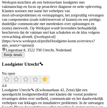
Werkspot-inzichten als een betrouwbare loodgieter met
vakmanschap en focus op proactieve diagnose en nette oplevering.
Klanten noemen met name het verhelpen van
riool-/afvoerproblemen en verstoppingen, het zorgvuldig vervangen
van componenten (zoals toilet/reservoir of kranen) en een prettige,
duidelijke communicatie met meedenken over oplossingen en
(soms) meerwerk. Op Werkspot wordt bovendien herhaaldelijk
beschreven dat de vakman snel kan schakelen en de klus volgens
verwachting afrondt. ([werkspot.nl]
(https://www.werkspot.nl/profiel/loodgieter-komt-zo/reviews?
utm_source=openai))
Lingestraat 8, 3522 TM Utrecht, Nederland
Bekijk details
Loodgieter Utrecht🔧
Nu open
4.6
Loodgieter Utrecht🔧 (Kwikstaartlaan 42, Zeist) lijkt een
spoedgericht loodgietersbedrijf met klanten die vooral positieve
ervaringen delen over snelheid, communicatie en het daadwerkelijk
verhelpen van lekkages en installatieve problemen. In de ontvangen