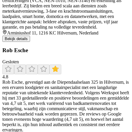
certificeringen (VCA, NEN‑1010, NEN‑3140) en erkenning als
leerbedrijf. Zij bieden een breed scala aan diensten zoals
meterkastvernieuwing, 3‑fase en krachtstroomaansluitingen,
laadpalen, smart home, domotica en datanetwerken, met een
klantgerichte aanpak: heldere afspraken, vaste prijzen, vijf jaar
garantie, en pas betaling na volledige tevredenheid.
Arminiushof 11, 1216 KC Hilversum, Nederland
Bekijk details
Rob Esche
Gesloten
4.8
Rob Esche, gevestigd aan de Diependaalselaan 325 in Hilversum, is
een ervaren loodgieter en sanitairspecialist met een langdurige
reputatie van uitstekende klanttevredenheid. Volgens Werkspot heeft
hij met 33 gedetailleerde en positieve beoordelingen een gemiddelde
van 4,7 uit 5, met werk variërend van badkamerrenovaties tot
betegeling, waarbij zijn communicatieve stijl, vakmanschap en
betrouwbaarheid vaak worden geprezen. De reviews op Google
tonen eveneens hoge waardering (4,7 uit 5), en hoewel het aantal
beperkt is, zijn hun inhoud authentiek en consistent met eerdere
ervaringen.