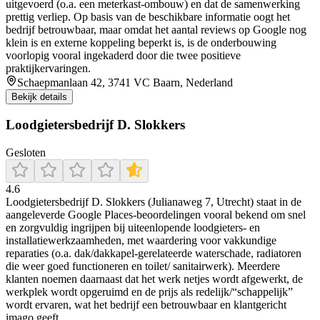
uitgevoerd (o.a. een meterkast-ombouw) en dat de samenwerking
prettig verliep. Op basis van de beschikbare informatie oogt het
bedrijf betrouwbaar, maar omdat het aantal reviews op Google nog
klein is en externe koppeling beperkt is, is de onderbouwing
voorlopig vooral ingekaderd door die twee positieve
praktijkervaringen.
Schaepmanlaan 42, 3741 VC Baarn, Nederland
Bekijk details
Loodgietersbedrijf D. Slokkers
Gesloten
4.6
Loodgietersbedrijf D. Slokkers (Julianaweg 7, Utrecht) staat in de
aangeleverde Google Places-beoordelingen vooral bekend om snel
en zorgvuldig ingrijpen bij uiteenlopende loodgieters- en
installatiewerkzaamheden, met waardering voor vakkundige
reparaties (o.a. dak/dakkapel-gerelateerde waterschade, radiatoren
die weer goed functioneren en toilet/ sanitairwerk). Meerdere
klanten noemen daarnaast dat het werk netjes wordt afgewerkt, de
werkplek wordt opgeruimd en de prijs als redelijk/“schappelijk”
wordt ervaren, wat het bedrijf een betrouwbaar en klantgericht
imago geeft.