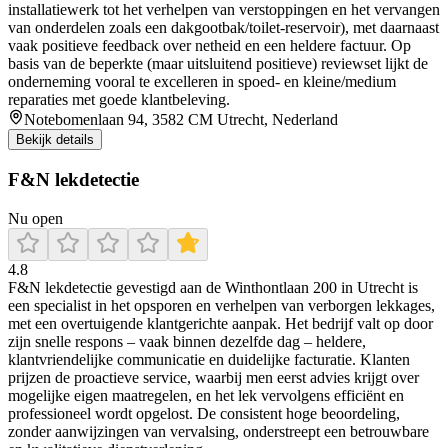
installatiewerk tot het verhelpen van verstoppingen en het vervangen
van onderdelen zoals een dakgootbak/toilet-reservoir), met daarnaast
vaak positieve feedback over netheid en een heldere factuur. Op
basis van de beperkte (maar uitsluitend positieve) reviewset lijkt de
onderneming vooral te excelleren in spoed- en kleine/medium
reparaties met goede klantbeleving.
Notebomenlaan 94, 3582 CM Utrecht, Nederland
Bekijk details
F&N lekdetectie
Nu open
4.8
F&N lekdetectie gevestigd aan de Winthontlaan 200 in Utrecht is
een specialist in het opsporen en verhelpen van verborgen lekkages,
met een overtuigende klantgerichte aanpak. Het bedrijf valt op door
zijn snelle respons – vaak binnen dezelfde dag – heldere,
klantvriendelijke communicatie en duidelijke facturatie. Klanten
prijzen de proactieve service, waarbij men eerst advies krijgt over
mogelijke eigen maatregelen, en het lek vervolgens efficiënt en
professioneel wordt opgelost. De consistent hoge beoordeling,
zonder aanwijzingen van vervalsing, onderstreept een betrouwbare