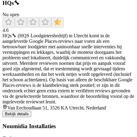
HQs🔧
Nu open
4.6
HQs🔧 (HQS Loodgietersbedrijf) in Utrecht komt in de
aangeleverde Google Places-reviews naar voren als een
betrouwbare loodgieter met aantoonbaar snelle interventies bij
verstoppingen en lekkages, waarbij de monteur doorgaans het
probleem snel lokaliseert, duidelijk communiceert en vakkundig
uitvoert. Meerdere reviewers noemen dat prijs en aanpak vooraf
goed zijn afgestemd, dat er toestemming wordt gevraagd tijdens
werkzaamheden en dat het werk netjes wordt opgeleverd (inclusief
het schoon achterlaten). Op basis van alleen de beschikbare Google
Places-reviews is de klantbeleving sterk positief; er zijn in dit
onderzoek echter geen extra extern te verifiëren reviews gevonden
via de geselecteerde bronnen, waardoor de beoordeling vooral op de
ingeleverde reviewset leunt.
Van Eechoudlaan 51, 3526 KA Utrecht, Nederland
Bekijk details
Noumidia Installaties