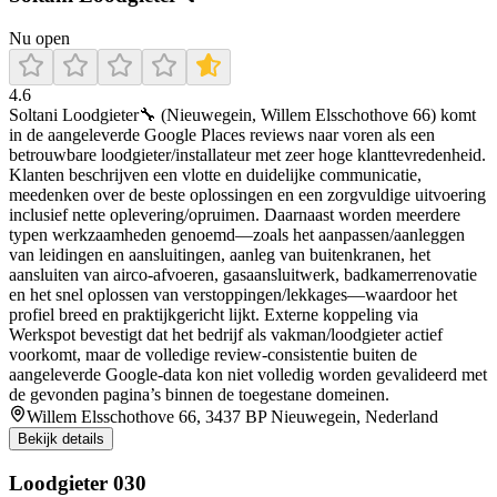
Nu open
4.6
Soltani Loodgieter🔧 (Nieuwegein, Willem Elsschothove 66) komt
in de aangeleverde Google Places reviews naar voren als een
betrouwbare loodgieter/installateur met zeer hoge klanttevredenheid.
Klanten beschrijven een vlotte en duidelijke communicatie,
meedenken over de beste oplossingen en een zorgvuldige uitvoering
inclusief nette oplevering/opruimen. Daarnaast worden meerdere
typen werkzaamheden genoemd—zoals het aanpassen/aanleggen
van leidingen en aansluitingen, aanleg van buitenkranen, het
aansluiten van airco-afvoeren, gasaansluitwerk, badkamerrenovatie
en het snel oplossen van verstoppingen/lekkages—waardoor het
profiel breed en praktijkgericht lijkt. Externe koppeling via
Werkspot bevestigt dat het bedrijf als vakman/loodgieter actief
voorkomt, maar de volledige review-consistentie buiten de
aangeleverde Google-data kon niet volledig worden gevalideerd met
de gevonden pagina’s binnen de toegestane domeinen.
Willem Elsschothove 66, 3437 BP Nieuwegein, Nederland
Bekijk details
Loodgieter 030