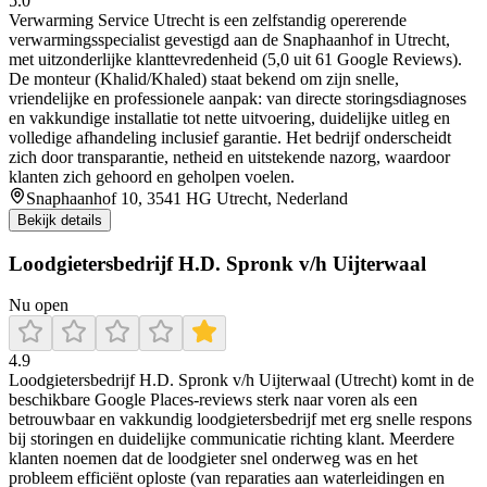
5.0
Verwarming Service Utrecht is een zelfstandig opererende
verwarmingsspecialist gevestigd aan de Snaphaanhof in Utrecht,
met uitzonderlijke klanttevredenheid (5,0 uit 61 Google Reviews).
De monteur (Khalid/Khaled) staat bekend om zijn snelle,
vriendelijke en professionele aanpak: van directe storingsdiagnoses
en vakkundige installatie tot nette uitvoering, duidelijke uitleg en
volledige afhandeling inclusief garantie. Het bedrijf onderscheidt
zich door transparantie, netheid en uitstekende nazorg, waardoor
klanten zich gehoord en geholpen voelen.
Snaphaanhof 10, 3541 HG Utrecht, Nederland
Bekijk details
Loodgietersbedrijf H.D. Spronk v/h Uijterwaal
Nu open
4.9
Loodgietersbedrijf H.D. Spronk v/h Uijterwaal (Utrecht) komt in de
beschikbare Google Places-reviews sterk naar voren als een
betrouwbaar en vakkundig loodgietersbedrijf met erg snelle respons
bij storingen en duidelijke communicatie richting klant. Meerdere
klanten noemen dat de loodgieter snel onderweg was en het
probleem efficiënt oploste (van reparaties aan waterleidingen en