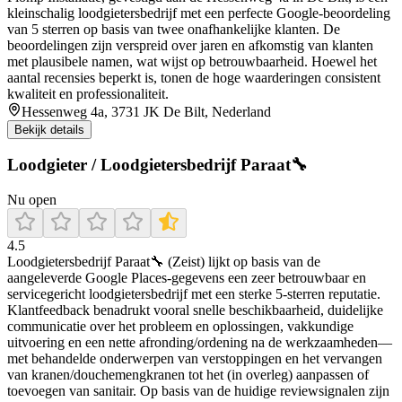
kleinschalig loodgietersbedrijf met een perfecte Google-beoordeling
van 5 sterren op basis van twee onafhankelijke klanten. De
beoordelingen zijn verspreid over jaren en afkomstig van klanten
met plausibele namen, wat wijst op betrouwbaarheid. Hoewel het
aantal recensies beperkt is, tonen de hoge waarderingen consistent
kwaliteit en professionaliteit.
Hessenweg 4a, 3731 JK De Bilt, Nederland
Bekijk details
Loodgieter / Loodgietersbedrijf Paraat🔧
Nu open
4.5
Loodgietersbedrijf Paraat🔧 (Zeist) lijkt op basis van de
aangeleverde Google Places-gegevens een zeer betrouwbaar en
servicegericht loodgietersbedrijf met een sterke 5-sterren reputatie.
Klantfeedback benadrukt vooral snelle beschikbaarheid, duidelijke
communicatie over het probleem en oplossingen, vakkundige
uitvoering en een nette afronding/ordening na de werkzaamheden—
met behandelde onderwerpen van verstoppingen en het vervangen
van kranen/douchemengkranen tot het (in overleg) aanpassen of
toevoegen van sanitair. Op basis van de huidige reviewsignalen zijn