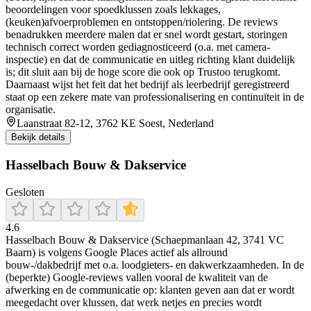
beoordelingen voor spoedklussen zoals lekkages,
(keuken)afvoerproblemen en ontstoppen/riolering. De reviews
benadrukken meerdere malen dat er snel wordt gestart, storingen
technisch correct worden gediagnosticeerd (o.a. met camera-
inspectie) en dat de communicatie en uitleg richting klant duidelijk
is; dit sluit aan bij de hoge score die ook op Trustoo terugkomt.
Daarnaast wijst het feit dat het bedrijf als leerbedrijf geregistreerd
staat op een zekere mate van professionalisering en continuïteit in de
organisatie.
Laanstraat 82-12, 3762 KE Soest, Nederland
Bekijk details
Hasselbach Bouw & Dakservice
Gesloten
4.6
Hasselbach Bouw & Dakservice (Schaepmanlaan 42, 3741 VC
Baarn) is volgens Google Places actief als allround
bouw-/dakbedrijf met o.a. loodgieters- en dakwerkzaamheden. In de
(beperkte) Google-reviews vallen vooral de kwaliteit van de
afwerking en de communicatie op: klanten geven aan dat er wordt
meegedacht over klussen, dat werk netjes en precies wordt