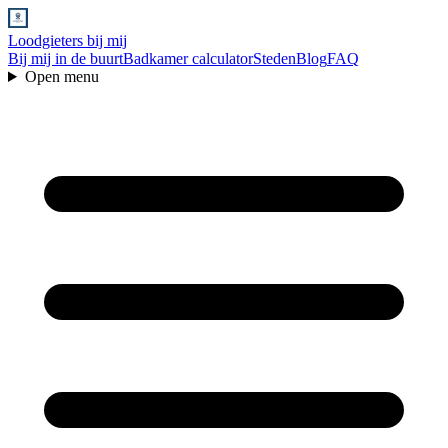
Loodgieters bij mij
Bij mij in de buurt
Badkamer calculator
Steden
Blog
FAQ
Open menu