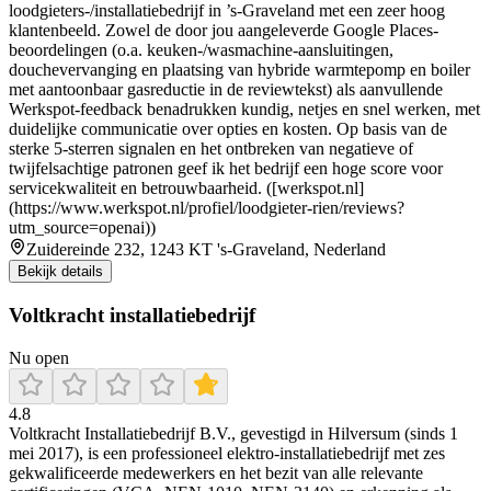
loodgieters-/installatiebedrijf in ’s-Graveland met een zeer hoog
klantenbeeld. Zowel de door jou aangeleverde Google Places-
beoordelingen (o.a. keuken-/wasmachine-aansluitingen,
douchevervanging en plaatsing van hybride warmtepomp en boiler
met aantoonbaar gasreductie in de reviewtekst) als aanvullende
Werkspot-feedback benadrukken kundig, netjes en snel werken, met
duidelijke communicatie over opties en kosten. Op basis van de
sterke 5-sterren signalen en het ontbreken van negatieve of
twijfelsachtige patronen geef ik het bedrijf een hoge score voor
servicekwaliteit en betrouwbaarheid. ([werkspot.nl]
(https://www.werkspot.nl/profiel/loodgieter-rien/reviews?
utm_source=openai))
Zuidereinde 232, 1243 KT 's-Graveland, Nederland
Bekijk details
Voltkracht installatiebedrijf
Nu open
4.8
Voltkracht Installatiebedrijf B.V., gevestigd in Hilversum (sinds 1
mei 2017), is een professioneel elektro‑installatiebedrijf met zes
gekwalificeerde medewerkers en het bezit van alle relevante