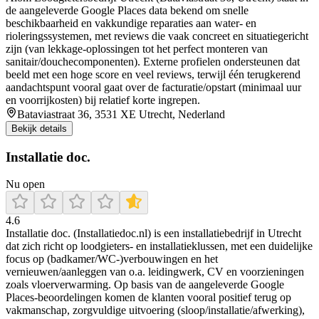
de aangeleverde Google Places data bekend om snelle
beschikbaarheid en vakkundige reparaties aan water- en
rioleringssystemen, met reviews die vaak concreet en situatiegericht
zijn (van lekkage-oplossingen tot het perfect monteren van
sanitair/douchecomponenten). Externe profielen ondersteunen dat
beeld met een hoge score en veel reviews, terwijl één terugkerend
aandachtspunt vooral gaat over de facturatie/opstart (minimaal uur
en voorrijkosten) bij relatief korte ingrepen.
Bataviastraat 36, 3531 XE Utrecht, Nederland
Bekijk details
Installatie doc.
Nu open
4.6
Installatie doc. (Installatiedoc.nl) is een installatiebedrijf in Utrecht
dat zich richt op loodgieters- en installatieklussen, met een duidelijke
focus op (badkamer/WC-)verbouwingen en het
vernieuwen/aanleggen van o.a. leidingwerk, CV en voorzieningen
zoals vloerverwarming. Op basis van de aangeleverde Google
Places-beoordelingen komen de klanten vooral positief terug op
vakmanschap, zorgvuldige uitvoering (sloop/installatie/afwerking),