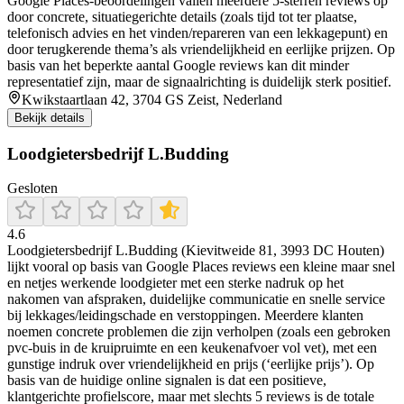
Google Places-beoordelingen vallen meerdere 5-sterren reviews op
door concrete, situatiegerichte details (zoals tijd tot ter plaatse,
telefonisch advies en het vinden/repareren van een lekkagepunt) en
door terugkerende thema’s als vriendelijkheid en eerlijke prijzen. Op
basis van het beperkte aantal Google reviews kan dit minder
representatief zijn, maar de signaalrichting is duidelijk sterk positief.
Kwikstaartlaan 42, 3704 GS Zeist, Nederland
Bekijk details
Loodgietersbedrijf L.Budding
Gesloten
4.6
Loodgietersbedrijf L.Budding (Kievitweide 81, 3993 DC Houten)
lijkt vooral op basis van Google Places reviews een kleine maar snel
en netjes werkende loodgieter met een sterke nadruk op het
nakomen van afspraken, duidelijke communicatie en snelle service
bij lekkages/leidingschade en verstoppingen. Meerdere klanten
noemen concrete problemen die zijn verholpen (zoals een gebroken
pvc-buis in de kruipruimte en een keukenafvoer vol vet), met een
gunstige indruk over vriendelijkheid en prijs (‘eerlijke prijs’). Op
basis van de huidige online signalen is dat een positieve,
klantgerichte profielscore, maar met slechts 5 reviews is de totale