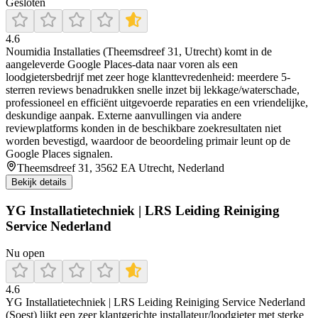
Gesloten
4.6
Noumidia Installaties (Theemsdreef 31, Utrecht) komt in de
aangeleverde Google Places-data naar voren als een
loodgietersbedrijf met zeer hoge klanttevredenheid: meerdere 5-
sterren reviews benadrukken snelle inzet bij lekkage/waterschade,
professioneel en efficiënt uitgevoerde reparaties en een vriendelijke,
deskundige aanpak. Externe aanvullingen via andere
reviewplatforms konden in de beschikbare zoekresultaten niet
worden bevestigd, waardoor de beoordeling primair leunt op de
Google Places signalen.
Theemsdreef 31, 3562 EA Utrecht, Nederland
Bekijk details
YG Installatietechniek | LRS Leiding Reiniging
Service Nederland
Nu open
4.6
YG Installatietechniek | LRS Leiding Reiniging Service Nederland
(Soest) lijkt een zeer klantgerichte installateur/loodgieter met sterke