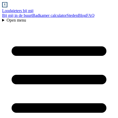
Loodgieters bij mij
Bij mij in de buurt
Badkamer calculator
Steden
Blog
FAQ
Open menu