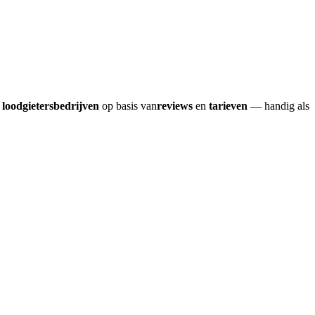
e
loodgietersbedrijven
op basis van
reviews
en
tarieven
— handig als