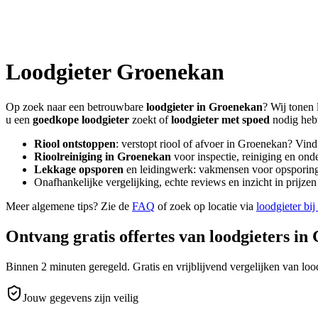
Loodgieter
Groenekan
Op zoek naar een betrouwbare
loodgieter in
Groenekan
? Wij tonen 
u een
goedkope loodgieter
zoekt of
loodgieter met spoed
nodig heb
Riool ontstoppen
: verstopt riool of afvoer in
Groenekan
? Vind
Rioolreiniging in
Groenekan
voor inspectie, reiniging en ond
Lekkage opsporen
en leidingwerk: vakmensen voor opsporing 
Onafhankelijke vergelijking, echte reviews en inzicht in prijz
Meer algemene tips? Zie de
FAQ
of zoek op locatie via
loodgieter bij
Ontvang gratis offertes van loodgieters in
Binnen 2 minuten geregeld. Gratis en vrijblijvend vergelijken van lood
Jouw gegevens zijn veilig