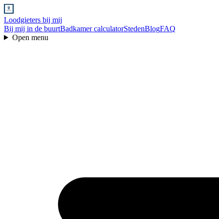
Loodgieters bij mij
Bij mij in de buurt
Badkamer calculator
Steden
Blog
FAQ
Open menu