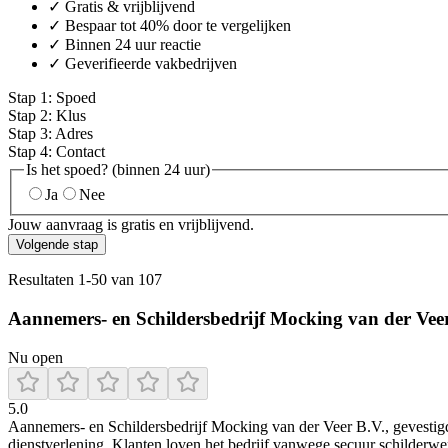
✓ Gratis & vrijblijvend
✓ Bespaar tot 40% door te vergelijken
✓ Binnen 24 uur reactie
✓ Geverifieerde vakbedrijven
Stap
1
:
Spoed
Stap
2
:
Klus
Stap
3
:
Adres
Stap
4
:
Contact
Is het spoed? (binnen 24 uur)
Ja
Nee
Jouw aanvraag is gratis en vrijblijvend.
Volgende stap
Resultaten
1
-
50
van
107
Aannemers- en Schildersbedrijf Mocking van der Vee
Nu open
5.0
Aannemers‑ en Schildersbedrijf Mocking van der Veer B.V., gevestigd 
dienstverlening. Klanten loven het bedrijf vanwege secuur schilderw