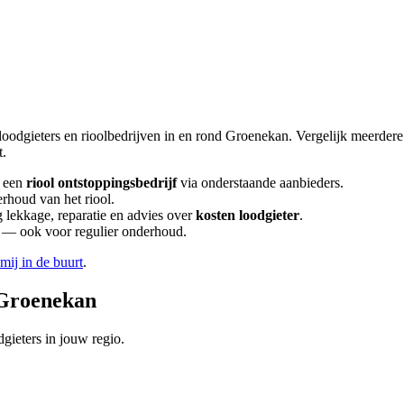
loodgieters en rioolbedrijven in en rond
Groenekan
. Vergelijk meerder
t.
 een
riool ontstoppingsbedrijf
via onderstaande aanbieders.
erhoud van het riool.
lekkage, reparatie en advies over
kosten loodgieter
.
en — ook voor regulier onderhoud.
 mij in de buurt
.
Groenekan
gieters in jouw regio.