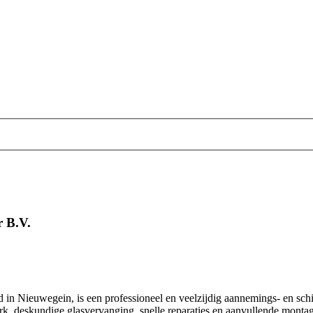
r B.V.
in Nieuwegein, is een professioneel en veelzijdig aannemings‑ en schil
erk, deskundige glasvervanging, snelle reparaties en aanvullende mont