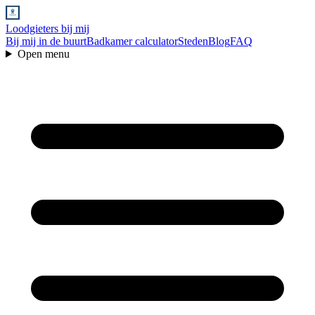
Loodgieters bij mij
Bij mij in de buurt
Badkamer calculator
Steden
Blog
FAQ
Open menu