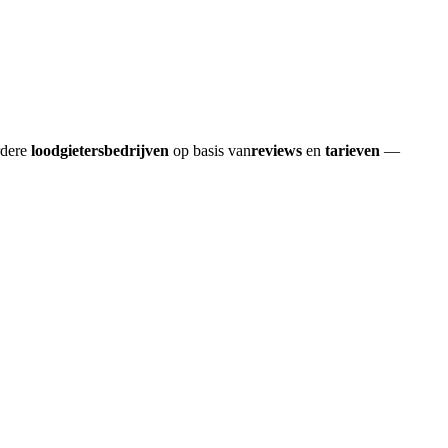
rdere
loodgietersbedrijven
op basis van
reviews
en
tarieven
—