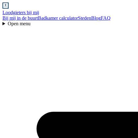
Loodgieters bij mij
Bij mij in de buurt
Badkamer calculator
Steden
Blog
FAQ
Open menu