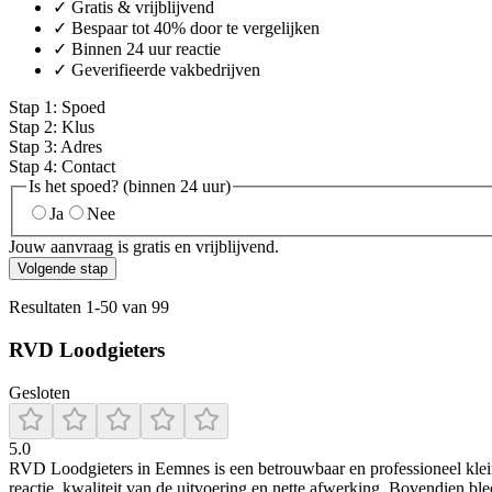
✓ Gratis & vrijblijvend
✓ Bespaar tot 40% door te vergelijken
✓ Binnen 24 uur reactie
✓ Geverifieerde vakbedrijven
Stap
1
:
Spoed
Stap
2
:
Klus
Stap
3
:
Adres
Stap
4
:
Contact
Is het spoed? (binnen 24 uur)
Ja
Nee
Jouw aanvraag is gratis en vrijblijvend.
Volgende stap
Resultaten
1
-
50
van
99
RVD Loodgieters
Gesloten
5.0
RVD Loodgieters in Eemnes is een betrouwbaar en professioneel klein
reactie, kwaliteit van de uitvoering en nette afwerking. Bovendien ble