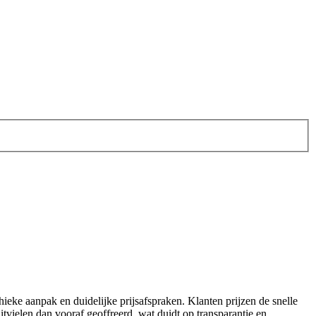
eke aanpak en duidelijke prijsafspraken. Klanten prijzen de snelle
itvielen dan vooraf geoffreerd, wat duidt op transparantie en