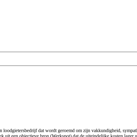
 loodgietersbedrijf dat wordt geroemd om zijn vakkundigheid, sympathi
ek uit een objectieve bron (Werkspot) dat de uiteindelijke kosten lager u