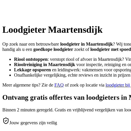
Loodgieter
Maartensdijk
Op zoek naar een betrouwbare
loodgieter in
Maartensdijk
? Wij ton
handig als u een
goedkope loodgieter
zoekt of
loodgieter met spoed
Riool ontstoppen
: verstopt riool of afvoer in
Maartensdijk
? Vi
Rioolreiniging in
Maartensdijk
voor inspectie, reiniging en o
Lekkage opsporen
en leidingwerk: vakmensen voor opsporing 
Onafhankelijke vergelijking, echte reviews en inzicht in prijz
Meer algemene tips? Zie de
FAQ
of zoek op locatie via
loodgieter bij
Ontvang gratis offertes van loodgieters in
Binnen 2 minuten geregeld. Gratis en vrijblijvend vergelijken van lood
Jouw gegevens zijn veilig