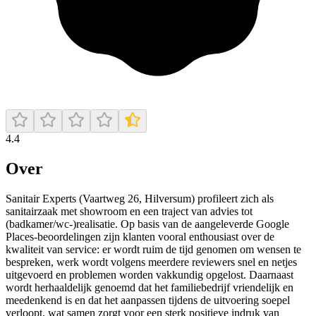
4.4
Over
Sanitair Experts (Vaartweg 26, Hilversum) profileert zich als
sanitairzaak met showroom en een traject van advies tot
(badkamer/wc-)realisatie. Op basis van de aangeleverde Google
Places-beoordelingen zijn klanten vooral enthousiast over de
kwaliteit van service: er wordt ruim de tijd genomen om wensen te
bespreken, werk wordt volgens meerdere reviewers snel en netjes
uitgevoerd en problemen worden vakkundig opgelost. Daarnaast
wordt herhaaldelijk genoemd dat het familiebedrijf vriendelijk en
meedenkend is en dat het aanpassen tijdens de uitvoering soepel
verloopt, wat samen zorgt voor een sterk positieve indruk van