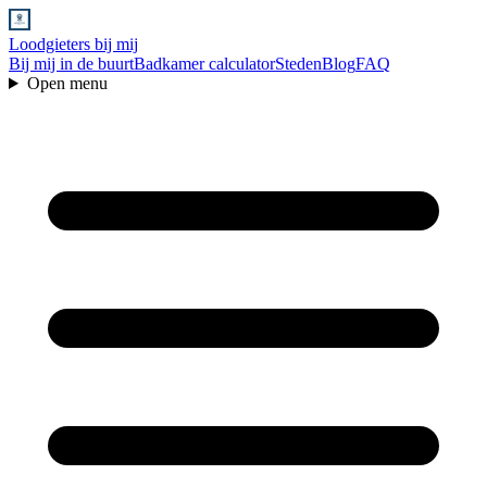
Loodgieters bij mij
Bij mij in de buurt
Badkamer calculator
Steden
Blog
FAQ
Open menu