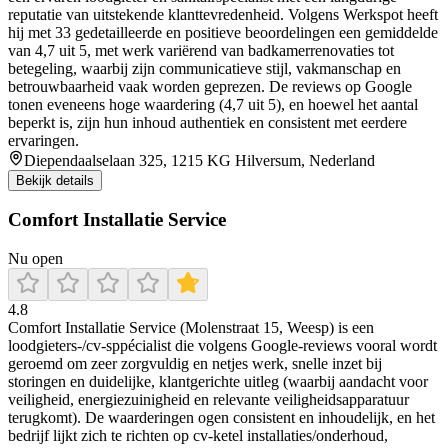
reputatie van uitstekende klanttevredenheid. Volgens Werkspot heeft
hij met 33 gedetailleerde en positieve beoordelingen een gemiddelde
van 4,7 uit 5, met werk variërend van badkamerrenovaties tot
betegeling, waarbij zijn communicatieve stijl, vakmanschap en
betrouwbaarheid vaak worden geprezen. De reviews op Google
tonen eveneens hoge waardering (4,7 uit 5), en hoewel het aantal
beperkt is, zijn hun inhoud authentiek en consistent met eerdere
ervaringen.
Diependaalselaan 325, 1215 KG Hilversum, Nederland
Bekijk details
Comfort Installatie Service
Nu open
4.8
Comfort Installatie Service (Molenstraat 15, Weesp) is een
loodgieters-/cv-sppécialist die volgens Google-reviews vooral wordt
geroemd om zeer zorgvuldig en netjes werk, snelle inzet bij
storingen en duidelijke, klantgerichte uitleg (waarbij aandacht voor
veiligheid, energiezuinigheid en relevante veiligheidsapparatuur
terugkomt). De waarderingen ogen consistent en inhoudelijk, en het
bedrijf lijkt zich te richten op cv-ketel installaties/onderhoud,