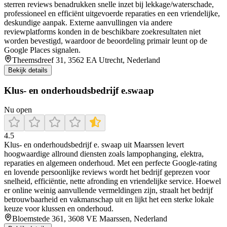
sterren reviews benadrukken snelle inzet bij lekkage/waterschade,
professioneel en efficiënt uitgevoerde reparaties en een vriendelijke,
deskundige aanpak. Externe aanvullingen via andere
reviewplatforms konden in de beschikbare zoekresultaten niet
worden bevestigd, waardoor de beoordeling primair leunt op de
Google Places signalen.
Theemsdreef 31, 3562 EA Utrecht, Nederland
Bekijk details
Klus- en onderhoudsbedrijf e.swaap
Nu open
4.5
Klus‑ en onderhoudsbedrijf e. swaap uit Maarssen levert
hoogwaardige allround diensten zoals lampophanging, elektra,
reparaties en algemeen onderhoud. Met een perfecte Google‑rating
en lovende persoonlijke reviews wordt het bedrijf geprezen voor
snelheid, efficiëntie, nette afronding en vriendelijke service. Hoewel
er online weinig aanvullende vermeldingen zijn, straalt het bedrijf
betrouwbaarheid en vakmanschap uit en lijkt het een sterke lokale
keuze voor klussen en onderhoud.
Bloemstede 361, 3608 VE Maarssen, Nederland