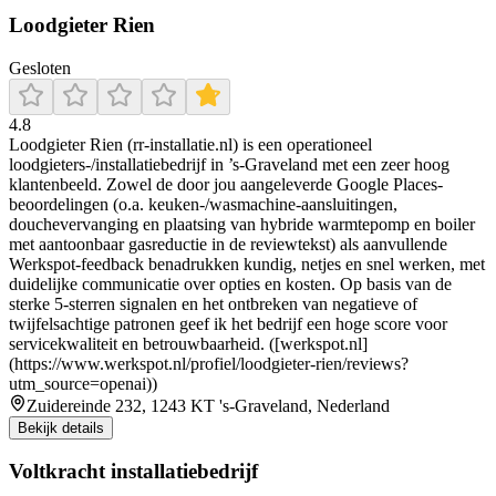
Loodgieter Rien
Gesloten
4.8
Loodgieter Rien (rr-installatie.nl) is een operationeel
loodgieters-/installatiebedrijf in ’s-Graveland met een zeer hoog
klantenbeeld. Zowel de door jou aangeleverde Google Places-
beoordelingen (o.a. keuken-/wasmachine-aansluitingen,
douchevervanging en plaatsing van hybride warmtepomp en boiler
met aantoonbaar gasreductie in de reviewtekst) als aanvullende
Werkspot-feedback benadrukken kundig, netjes en snel werken, met
duidelijke communicatie over opties en kosten. Op basis van de
sterke 5-sterren signalen en het ontbreken van negatieve of
twijfelsachtige patronen geef ik het bedrijf een hoge score voor
servicekwaliteit en betrouwbaarheid. ([werkspot.nl]
(https://www.werkspot.nl/profiel/loodgieter-rien/reviews?
utm_source=openai))
Zuidereinde 232, 1243 KT 's-Graveland, Nederland
Bekijk details
Voltkracht installatiebedrijf