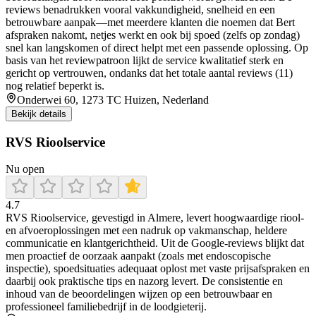
reviews benadrukken vooral vakkundigheid, snelheid en een
betrouwbare aanpak—met meerdere klanten die noemen dat Bert
afspraken nakomt, netjes werkt en ook bij spoed (zelfs op zondag)
snel kan langskomen of direct helpt met een passende oplossing. Op
basis van het reviewpatroon lijkt de service kwalitatief sterk en
gericht op vertrouwen, ondanks dat het totale aantal reviews (11)
nog relatief beperkt is.
Onderwei 60, 1273 TC Huizen, Nederland
Bekijk details
RVS Rioolservice
Nu open
4.7
RVS Rioolservice, gevestigd in Almere, levert hoogwaardige riool-
en afvoeroplossingen met een nadruk op vakmanschap, heldere
communicatie en klantgerichtheid. Uit de Google‑reviews blijkt dat
men proactief de oorzaak aanpakt (zoals met endoscopische
inspectie), spoedsituaties adequaat oplost met vaste prijsafspraken en
daarbij ook praktische tips en nazorg levert. De consistentie en
inhoud van de beoordelingen wijzen op een betrouwbaar en
professioneel familiebedrijf in de loodgieterij.