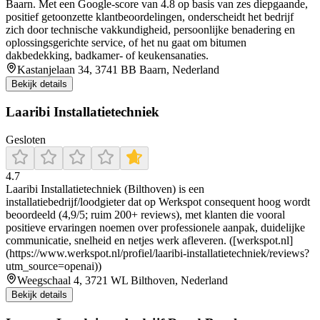
Baarn. Met een Google-score van 4.8 op basis van zes diepgaande,
positief getoonzette klantbeoordelingen, onderscheidt het bedrijf
zich door technische vakkundigheid, persoonlijke benadering en
oplossingsgerichte service, of het nu gaat om bitumen
dakbedekking, badkamer- of keukensanaties.
Kastanjelaan 34, 3741 BB Baarn, Nederland
Bekijk details
Laaribi Installatietechniek
Gesloten
4.7
Laaribi Installatietechniek (Bilthoven) is een
installatiebedrijf/loodgieter dat op Werkspot consequent hoog wordt
beoordeeld (4,9/5; ruim 200+ reviews), met klanten die vooral
positieve ervaringen noemen over professionele aanpak, duidelijke
communicatie, snelheid en netjes werk afleveren. ([werkspot.nl]
(https://www.werkspot.nl/profiel/laaribi-installatietechniek/reviews?
utm_source=openai))
Weegschaal 4, 3721 WL Bilthoven, Nederland
Bekijk details