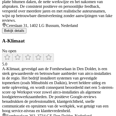
platte bitumen daken, de nette werkwijze en het nakomen van
afspraken. De consistent positieve en persoonlijke feedback,
verspreid over meerdere jaren en met realistische auteursnamen,
wijst op betrouwbare dienstverlening zonder aanwijzingen van fake
reviews.
Cereslaan 31, 1402 LG Bussum, Nederland
Bekijk details
A-Klimaat
Nu open
5.0
A‑Klimaat, gevestigd aan de Fornheselaan in Den Dolder, is een
sterk gewaardeerde en betrouwbare aanbieder van airco-installaties
in de regio. Het bedrijf installeert systemen van gevestigde
topmerken (zoals Mitsubishi en Daikin), levert heldere uitleg en
nette oplevering, en wordt consequent beoordeeld met een 5‑sterren-
score op Werkspot voor zowel airco-installaties als algemene
loodgieterswerkzaamheden. De positieve Google‑reviews
benadrukken de professionaliteit, klantgerichtheid, snelle
communicatie en opruimen van de werkplek, wat getuigt van een
hoog service‑niveau en klanttevredenheid.
Fornheselaan 202, 3734 GE Den Dolder, Nederland