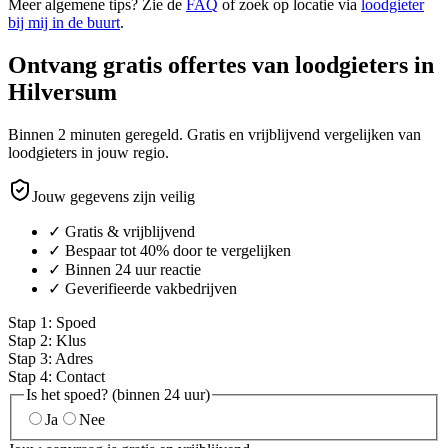
Meer algemene tips? Zie de
FAQ
of zoek op locatie via
loodgieter
bij mij in de buurt
.
Ontvang gratis offertes van loodgieters in
Hilversum
Binnen 2 minuten geregeld. Gratis en vrijblijvend vergelijken van
loodgieters in jouw regio.
Jouw gegevens zijn veilig
✓ Gratis & vrijblijvend
✓ Bespaar tot 40% door te vergelijken
✓ Binnen 24 uur reactie
✓ Geverifieerde vakbedrijven
Stap
1
:
Spoed
Stap
2
:
Klus
Stap
3
:
Adres
Stap
4
:
Contact
Is het spoed? (binnen 24 uur)
Ja
Nee