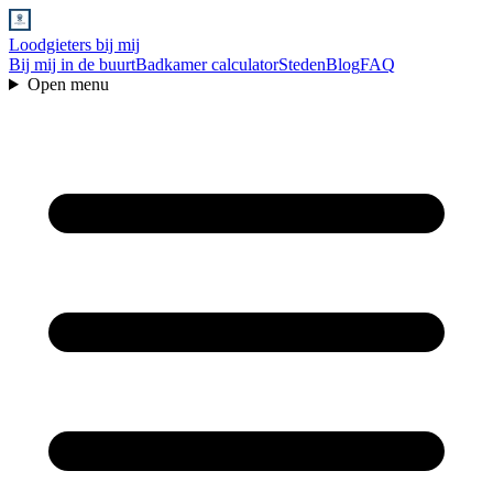
Loodgieters bij mij
Bij mij in de buurt
Badkamer calculator
Steden
Blog
FAQ
Open menu