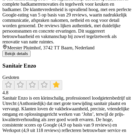
complete badkamerrenovaties én tegelwerk voor keuken en
badkamer. De klanttevredenheid is opvallend hoog, met een perfecte
Google-rating van 5 op basis van 29 reviews, waarin nadrukkelijk
communicatie, afspraken nakomen, netheid en oog voor detail
worden genoemd. De reviews lijken authentiek, met duidelijke
persoonsnamen en concrete ervaringen. Dit suggereert
betrouwbaarheid en vakmanschap bij zowel tegelzetwerk als
renovatie van natte ruimtes.
Meester Pluimhof, 3742 TT Baarn, Nederland
Bekijk details
Sanitair Enzo
Gesloten
4.8
Sanitair Enzo is een kleinschalig, professioneel loodgietersbedrijf uit
Utrecht (Anthoniedijk) dat met grote toewijding sanitair plaatst en
vervangt. Klanten loven de vakbekwaamheid, precisie, vriendelijke
omgang en oplossingsgericht werken van ‘John’, terwijl de prijs-
kwaliteitverhouding als zeer goed wordt ervaren. De hoge,
consistente scores op Google (4,9 op basis van 9 reviews) en
Werkspot (4,9 uit 118 reviews) reflecteren betrouwbare service en