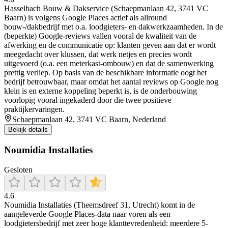
Hasselbach Bouw & Dakservice (Schaepmanlaan 42, 3741 VC
Baarn) is volgens Google Places actief als allround
bouw-/dakbedrijf met o.a. loodgieters- en dakwerkzaamheden. In de
(beperkte) Google-reviews vallen vooral de kwaliteit van de
afwerking en de communicatie op: klanten geven aan dat er wordt
meegedacht over klussen, dat werk netjes en precies wordt
uitgevoerd (o.a. een meterkast-ombouw) en dat de samenwerking
prettig verliep. Op basis van de beschikbare informatie oogt het
bedrijf betrouwbaar, maar omdat het aantal reviews op Google nog
klein is en externe koppeling beperkt is, is de onderbouwing
voorlopig vooral ingekaderd door die twee positieve
praktijkervaringen.
Schaepmanlaan 42, 3741 VC Baarn, Nederland
Bekijk details
Noumidia Installaties
Gesloten
4.6
Noumidia Installaties (Theemsdreef 31, Utrecht) komt in de
aangeleverde Google Places-data naar voren als een
loodgietersbedrijf met zeer hoge klanttevredenheid: meerdere 5-