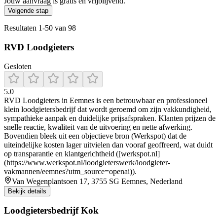
Jouw aanvraag is gratis en vrijblijvend.
Volgende stap
Resultaten
1
-
50
van
98
RVD Loodgieters
Gesloten
5.0
RVD Loodgieters in Eemnes is een betrouwbaar en professioneel
klein loodgietersbedrijf dat wordt geroemd om zijn vakkundigheid,
sympathieke aanpak en duidelijke prijsafspraken. Klanten prijzen de
snelle reactie, kwaliteit van de uitvoering en nette afwerking.
Bovendien bleek uit een objectieve bron (Werkspot) dat de
uiteindelijke kosten lager uitvielen dan vooraf geoffreerd, wat duidt
op transparantie en klantgerichtheid ([werkspot.nl]
(https://www.werkspot.nl/loodgieterswerk/loodgieter-
vakmannen/eemnes?utm_source=openai)).
Van Wegenplantsoen 17, 3755 SG Eemnes, Nederland
Bekijk details
Loodgietersbedrijf Kok