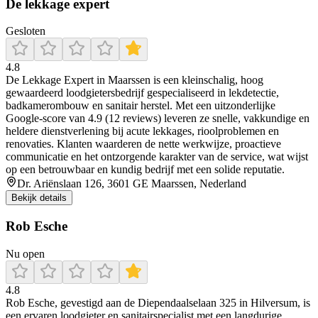
De lekkage expert
Gesloten
4.8
De Lekkage Expert in Maarssen is een kleinschalig, hoog
gewaardeerd loodgietersbedrijf gespecialiseerd in lekdetectie,
badkamerombouw en sanitair herstel. Met een uitzonderlijke
Google-score van 4.9 (12 reviews) leveren ze snelle, vakkundige en
heldere dienstverlening bij acute lekkages, rioolproblemen en
renovaties. Klanten waarderen de nette werkwijze, proactieve
communicatie en het ontzorgende karakter van de service, wat wijst
op een betrouwbaar en kundig bedrijf met een solide reputatie.
Dr. Ariënslaan 126, 3601 GE Maarssen, Nederland
Bekijk details
Rob Esche
Nu open
4.8
Rob Esche, gevestigd aan de Diependaalselaan 325 in Hilversum, is
een ervaren loodgieter en sanitairspecialist met een langdurige