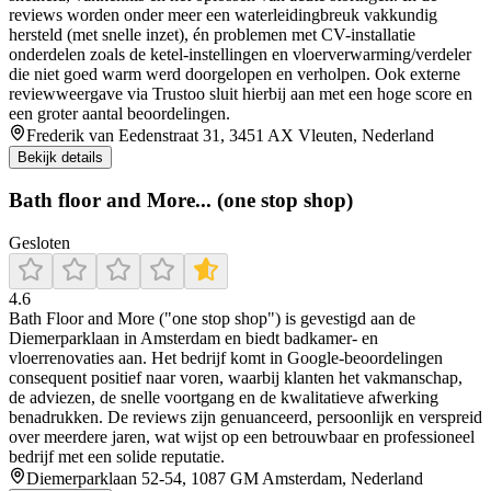
reviews worden onder meer een waterleidingbreuk vakkundig
hersteld (met snelle inzet), én problemen met CV-installatie
onderdelen zoals de ketel-instellingen en vloerverwarming/verdeler
die niet goed warm werd doorgelopen en verholpen. Ook externe
reviewweergave via Trustoo sluit hierbij aan met een hoge score en
een groter aantal beoordelingen.
Frederik van Eedenstraat 31, 3451 AX Vleuten, Nederland
Bekijk details
Bath floor and More... (one stop shop)
Gesloten
4.6
Bath Floor and More ("one stop shop") is gevestigd aan de
Diemerparklaan in Amsterdam en biedt badkamer- en
vloerrenovaties aan. Het bedrijf komt in Google-beoordelingen
consequent positief naar voren, waarbij klanten het vakmanschap,
de adviezen, de snelle voortgang en de kwalitatieve afwerking
benadrukken. De reviews zijn genuanceerd, persoonlijk en verspreid
over meerdere jaren, wat wijst op een betrouwbaar en professioneel
bedrijf met een solide reputatie.
Diemerparklaan 52-54, 1087 GM Amsterdam, Nederland