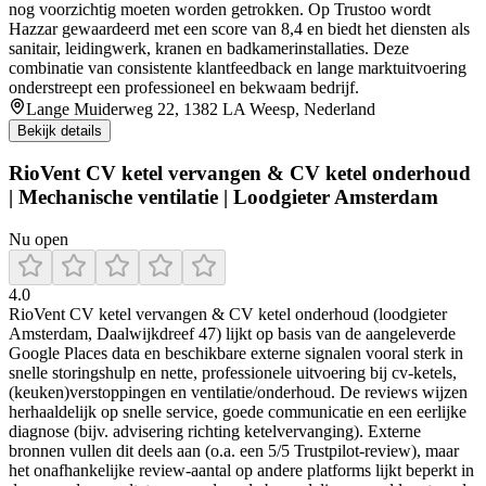
nog voorzichtig moeten worden getrokken. Op Trustoo wordt
Hazzar gewaardeerd met een score van 8,4 en biedt het diensten als
sanitair, leidingwerk, kranen en badkamerinstallaties. Deze
combinatie van consistente klantfeedback en lange marktuitvoering
onderstreept een professioneel en bekwaam bedrijf.
Lange Muiderweg 22, 1382 LA Weesp, Nederland
Bekijk details
RioVent CV ketel vervangen & CV ketel onderhoud
| Mechanische ventilatie | Loodgieter Amsterdam
Nu open
4.0
RioVent CV ketel vervangen & CV ketel onderhoud (loodgieter
Amsterdam, Daalwijkdreef 47) lijkt op basis van de aangeleverde
Google Places data en beschikbare externe signalen vooral sterk in
snelle storingshulp en nette, professionele uitvoering bij cv-ketels,
(keuken)verstoppingen en ventilatie/onderhoud. De reviews wijzen
herhaaldelijk op snelle service, goede communicatie en een eerlijke
diagnose (bijv. advisering richting ketelvervanging). Externe
bronnen vullen dit deels aan (o.a. een 5/5 Trustpilot-review), maar
het onafhankelijke review-aantal op andere platforms lijkt beperkt in