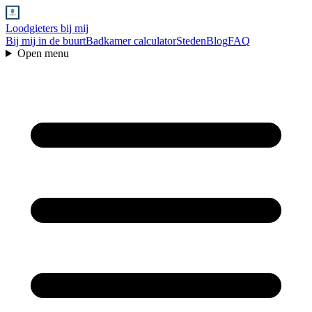
Loodgieters bij mij
Bij mij in de buurt
Badkamer calculator
Steden
Blog
FAQ
Open menu