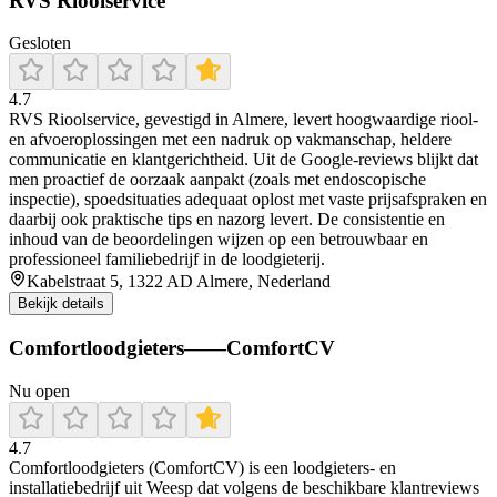
RVS Rioolservice
Gesloten
4.7
RVS Rioolservice, gevestigd in Almere, levert hoogwaardige riool-
en afvoeroplossingen met een nadruk op vakmanschap, heldere
communicatie en klantgerichtheid. Uit de Google‑reviews blijkt dat
men proactief de oorzaak aanpakt (zoals met endoscopische
inspectie), spoedsituaties adequaat oplost met vaste prijsafspraken en
daarbij ook praktische tips en nazorg levert. De consistentie en
inhoud van de beoordelingen wijzen op een betrouwbaar en
professioneel familiebedrijf in de loodgieterij.
Kabelstraat 5, 1322 AD Almere, Nederland
Bekijk details
Comfortloodgieters——ComfortCV
Nu open
4.7
Comfortloodgieters (ComfortCV) is een loodgieters- en
installatiebedrijf uit Weesp dat volgens de beschikbare klantreviews