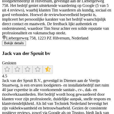
loodgietersbedrijf in Hilversum, gevestigd aan de Liebergerweg
758. Het bedrijf geniet uitstekende waardering op Google (5 van 5
uit 4 reviews), waarbij klanten Tim waarderen als kundig, sociaal en
goed verbonden. Hoewel de reviewhoeveelheid beperkt is,
impliceert het persoonlijke karakter van het bedrijf waarschijnlijk
direct contact en maatwerk. De feedback lijkt authentiek en
ondersteunend, waardoor Tim Steur achter een solide reputatie van
professionaliteit en vakmanschap steekt.
Liebergerweg 758, 1223 PZ Hilversum, Nederland
Bekijk details
Jack van der Spruit bv
Gesloten
4.5
Jack van der Spruit B.V., gevestigd in Diemen aan de Verrijn
Stuartweg, is een ervaren loodgieters- en installatiebedrijf met ruim
40 jaar expertise in alle voorkomende sanitair-, cv-, dak- en
rioolwerkzaamheden. Het bedrijf wordt hoog gewaardeerd door
klanten voor zijn professionele, duidelijke aanpak, snelle respons en
klantvriendelijkheid. Als lid van Techniek Nederland bevestigt het
zijn vakbekwaamheid en betrouwbaarheid. Gezien de consistente
positieve reviews, zowel via Google als op Trustoo, biedt Jack van