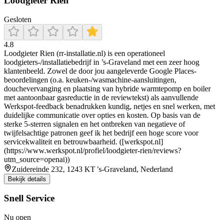
Loodgieter Rien
Gesloten
4.8
Loodgieter Rien (rr-installatie.nl) is een operationeel
loodgieters-/installatiebedrijf in ’s-Graveland met een zeer hoog
klantenbeeld. Zowel de door jou aangeleverde Google Places-
beoordelingen (o.a. keuken-/wasmachine-aansluitingen,
douchevervanging en plaatsing van hybride warmtepomp en boiler
met aantoonbaar gasreductie in de reviewtekst) als aanvullende
Werkspot-feedback benadrukken kundig, netjes en snel werken, met
duidelijke communicatie over opties en kosten. Op basis van de
sterke 5-sterren signalen en het ontbreken van negatieve of
twijfelsachtige patronen geef ik het bedrijf een hoge score voor
servicekwaliteit en betrouwbaarheid. ([werkspot.nl]
(https://www.werkspot.nl/profiel/loodgieter-rien/reviews?
utm_source=openai))
Zuidereinde 232, 1243 KT 's-Graveland, Nederland
Bekijk details
Snell Service
Nu open