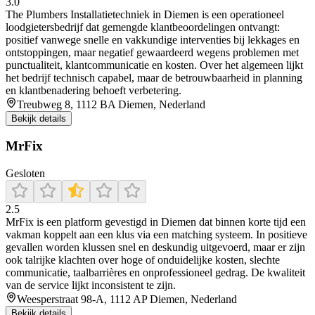
3.0
The Plumbers Installatietechniek in Diemen is een operationeel
loodgietersbedrijf dat gemengde klantbeoordelingen ontvangt:
positief vanwege snelle en vakkundige interventies bij lekkages en
ontstoppingen, maar negatief gewaardeerd wegens problemen met
punctualiteit, klantcommunicatie en kosten. Over het algemeen lijkt
het bedrijf technisch capabel, maar de betrouwbaarheid in planning
en klantbenadering behoeft verbetering.
Treubweg 8, 1112 BA Diemen, Nederland
Bekijk details
MrFix
Gesloten
2.5
MrFix is een platform gevestigd in Diemen dat binnen korte tijd een
vakman koppelt aan een klus via een matching systeem. In positieve
gevallen worden klussen snel en deskundig uitgevoerd, maar er zijn
ook talrijke klachten over hoge of onduidelijke kosten, slechte
communicatie, taalbarrières en onprofessioneel gedrag. De kwaliteit
van de service lijkt inconsistent te zijn.
Weesperstraat 98-A, 1112 AP Diemen, Nederland
Bekijk details