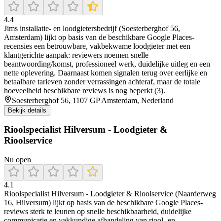
4.4
Jims installatie- en loodgietersbedrijf (Soesterberghof 56,
Amsterdam) lijkt op basis van de beschikbare Google Places-
recensies een betrouwbare, vakbekwame loodgieter met een
klantgerichte aanpak: reviewers noemen snelle
beantwoording/komst, professioneel werk, duidelijke uitleg en een
nette oplevering. Daarnaast komen signalen terug over eerlijke en
betaalbare tarieven zonder verrassingen achteraf, maar de totale
hoeveelheid beschikbare reviews is nog beperkt (3).
Soesterberghof 56, 1107 GP Amsterdam, Nederland
Bekijk details
Rioolspecialist Hilversum - Loodgieter &
Rioolservice
Nu open
4.1
Rioolspecialist Hilversum - Loodgieter & Rioolservice (Naarderweg
16, Hilversum) lijkt op basis van de beschikbare Google Places-
reviews sterk te leunen op snelle beschikbaarheid, duidelijke
communicatie en vakkundige afhandeling van riool- en