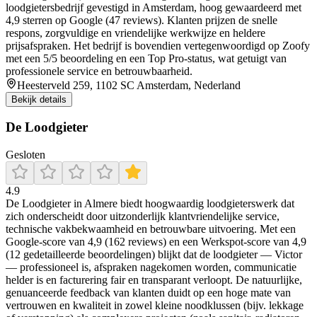
loodgietersbedrijf gevestigd in Amsterdam, hoog gewaardeerd met
4,9 sterren op Google (47 reviews). Klanten prijzen de snelle
respons, zorgvuldige en vriendelijke werkwijze en heldere
prijsafspraken. Het bedrijf is bovendien vertegenwoordigd op Zoofy
met een 5/5 beoordeling en een Top Pro-status, wat getuigt van
professionele service en betrouwbaarheid.
Heesterveld 259, 1102 SC Amsterdam, Nederland
Bekijk details
De Loodgieter
Gesloten
4.9
De Loodgieter in Almere biedt hoogwaardig loodgieterswerk dat
zich onderscheidt door uitzonderlijk klantvriendelijke service,
technische vakbekwaamheid en betrouwbare uitvoering. Met een
Google-score van 4,9 (162 reviews) en een Werkspot-score van 4,9
(12 gedetailleerde beoordelingen) blijkt dat de loodgieter — Victor
— professioneel is, afspraken nagekomen worden, communicatie
helder is en facturering fair en transparant verloopt. De natuurlijke,
genuanceerde feedback van klanten duidt op een hoge mate van
vertrouwen en kwaliteit in zowel kleine noodklussen (bijv. lekkage