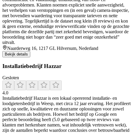
afvoerproblemen. Klanten noemen expliciet snelle aanwezigheid,
het verhelpen van verstoppingen en (in een geval) camera-inspectie,
met bovendien waardering voor transparante tarieven en nette
oplevering. Tegelijkertijd is de dataset nog klein (8 reviews) en kon
ik geen externe, eenduidige reviewverificatie vinden op de gezochte
platforms die dezelfde partij met zekerheid bevestigen, waardoor de
beoordeling niet hoger dan “zeer goed met enige onzekerheid”
uitvalt.
Naarderweg 16, 1217 GL Hilversum, Nederland
Bekijk details
Installatiebedrijf Hazzar
Gesloten
4.0
Installatiebedrijf Hazzar is een lokaal opererend installatie- en
loodgietersbedrijf in Weesp, met circa 12 jaar ervaring. Het profileert
zich op snelle, kwalitatieve en duurzame oplossingen voor zowel
particulieren als bedrijven. Hoewel het bedrijf op Google een
perfecte beoordeling heeft (5.0 gebaseerd op twee reviews van
klanten met herkenbare namen, wat inhoudelijk vertrouwen wekt),
zijn de aantallen beperkt waardoor conclusies over betrouwbaarheid