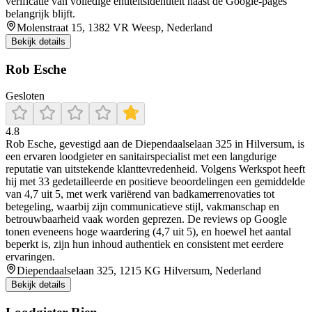
verificatie van volledige entiteitsidentiteit naast de Google-pages
belangrijk blijft.
Molenstraat 15, 1382 VR Weesp, Nederland
Bekijk details
Rob Esche
Gesloten
4.8
Rob Esche, gevestigd aan de Diependaalselaan 325 in Hilversum, is
een ervaren loodgieter en sanitairspecialist met een langdurige
reputatie van uitstekende klanttevredenheid. Volgens Werkspot heeft
hij met 33 gedetailleerde en positieve beoordelingen een gemiddelde
van 4,7 uit 5, met werk variërend van badkamerrenovaties tot
betegeling, waarbij zijn communicatieve stijl, vakmanschap en
betrouwbaarheid vaak worden geprezen. De reviews op Google
tonen eveneens hoge waardering (4,7 uit 5), en hoewel het aantal
beperkt is, zijn hun inhoud authentiek en consistent met eerdere
ervaringen.
Diependaalselaan 325, 1215 KG Hilversum, Nederland
Bekijk details