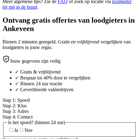
Meer algemene tips? Zie de
FAQ
of zoek op locatie via
loodgieter
bij mij in de buurt
.
Ontvang gratis offertes van loodgieters in
Ankeveen
Binnen 2 minuten geregeld. Gratis en vrijblijvend vergelijken van
loodgieters in jouw regio.
Jouw gegevens zijn veilig
✓ Gratis & vrijblijvend
✓ Bespaar tot 40% door te vergelijken
✓ Binnen 24 uur reactie
✓ Geverifieerde vakbedrijven
Stap
1
:
Spoed
Stap
2
:
Klus
Stap
3
:
Adres
Stap
4
:
Contact
Is het spoed? (binnen 24 uur)
Ja
Nee