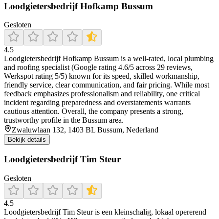
Loodgietersbedrijf Hofkamp Bussum
Gesloten
4.5
Loodgietersbedrijf Hofkamp Bussum is a well‑rated, local plumbing
and roofing specialist (Google rating 4.6/5 across 29 reviews,
Werkspot rating 5/5) known for its speed, skilled workmanship,
friendly service, clear communication, and fair pricing. While most
feedback emphasizes professionalism and reliability, one critical
incident regarding preparedness and overstatements warrants
cautious attention. Overall, the company presents a strong,
trustworthy profile in the Bussum area.
Zwaluwlaan 132, 1403 BL Bussum, Nederland
Bekijk details
Loodgietersbedrijf Tim Steur
Gesloten
4.5
Loodgietersbedrijf Tim Steur is een kleinschalig, lokaal opererend