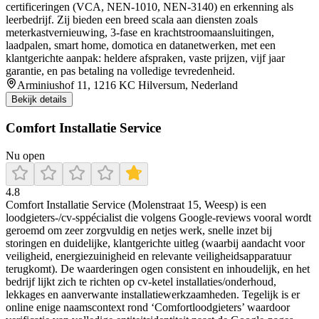
certificeringen (VCA, NEN‑1010, NEN‑3140) en erkenning als
leerbedrijf. Zij bieden een breed scala aan diensten zoals
meterkastvernieuwing, 3‑fase en krachtstroomaansluitingen,
laadpalen, smart home, domotica en datanetwerken, met een
klantgerichte aanpak: heldere afspraken, vaste prijzen, vijf jaar
garantie, en pas betaling na volledige tevredenheid.
Arminiushof 11, 1216 KC Hilversum, Nederland
Bekijk details
Comfort Installatie Service
Nu open
4.8
Comfort Installatie Service (Molenstraat 15, Weesp) is een
loodgieters-/cv-sppécialist die volgens Google-reviews vooral wordt
geroemd om zeer zorgvuldig en netjes werk, snelle inzet bij
storingen en duidelijke, klantgerichte uitleg (waarbij aandacht voor
veiligheid, energiezuinigheid en relevante veiligheidsapparatuur
terugkomt). De waarderingen ogen consistent en inhoudelijk, en het
bedrijf lijkt zich te richten op cv-ketel installaties/onderhoud,
lekkages en aanverwante installatiewerkzaamheden. Tegelijk is er
online enige naamscontext rond ‘Comfortloodgieters’ waardoor