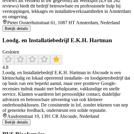
reviews als vermeld in uw gegevens) als Werkspot (4,9 uit 262
reviews) biedt dit bedrijf betrouwbare en professionele hulp bij
verstoppingen, lekkages en installatiewerkzaamheden in Amsterdam
en omgeving.
Pieter Oosterhuisstraat 61, 1087 HT Amsterdam, Nederland
Bekijk details
Loodg. en Installatiebedrijf E.K.H. Hartman
Gesloten
4.8
Loodg. en Installatiebedrijf E.K.H. Hartman in Abcoude is een
kleinschalig en lokaal opererend installatie- en loodgietersbedrijf dat
op basis van een beperkt aantal, maar zeer positieve Google-
recensies indruk maakt met behulpzame, vakkundige en snelle
service. Klanten waarderen het persoonlijke contact, duidelijke
adviezen en betrouwbare uitvoering van ook kleinere
onderhoudsklussen. De consistentie in lof, zonder tekenen van nep
of generieke feedback, ondersteunt een solide reputatie.
Aasdomstraat 19, 1391 CR Abcoude, Nederland
Bekijk details