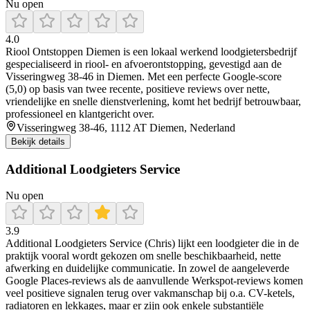
Nu open
4.0
Riool Ontstoppen Diemen is een lokaal werkend loodgietersbedrijf
gespecialiseerd in riool- en afvoerontstopping, gevestigd aan de
Visseringweg 38‑46 in Diemen. Met een perfecte Google‑score
(5,0) op basis van twee recente, positieve reviews over nette,
vriendelijke en snelle dienstverlening, komt het bedrijf betrouwbaar,
professioneel en klantgericht over.
Visseringweg 38-46, 1112 AT Diemen, Nederland
Bekijk details
Additional Loodgieters Service
Nu open
3.9
Additional Loodgieters Service (Chris) lijkt een loodgieter die in de
praktijk vooral wordt gekozen om snelle beschikbaarheid, nette
afwerking en duidelijke communicatie. In zowel de aangeleverde
Google Places-reviews als de aanvullende Werkspot-reviews komen
veel positieve signalen terug over vakmanschap bij o.a. CV-ketels,
radiatoren en lekkages, maar er zijn ook enkele substantiële