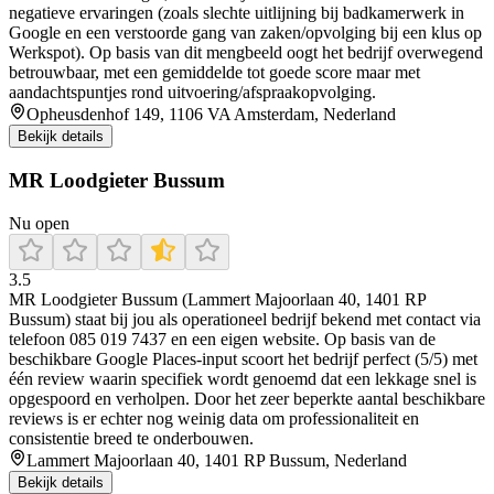
negatieve ervaringen (zoals slechte uitlijning bij badkamerwerk in
Google en een verstoorde gang van zaken/opvolging bij een klus op
Werkspot). Op basis van dit mengbeeld oogt het bedrijf overwegend
betrouwbaar, met een gemiddelde tot goede score maar met
aandachtspuntjes rond uitvoering/afspraakopvolging.
Opheusdenhof 149, 1106 VA Amsterdam, Nederland
Bekijk details
MR Loodgieter Bussum
Nu open
3.5
MR Loodgieter Bussum (Lammert Majoorlaan 40, 1401 RP
Bussum) staat bij jou als operationeel bedrijf bekend met contact via
telefoon 085 019 7437 en een eigen website. Op basis van de
beschikbare Google Places-input scoort het bedrijf perfect (5/5) met
één review waarin specifiek wordt genoemd dat een lekkage snel is
opgespoord en verholpen. Door het zeer beperkte aantal beschikbare
reviews is er echter nog weinig data om professionaliteit en
consistentie breed te onderbouwen.
Lammert Majoorlaan 40, 1401 RP Bussum, Nederland
Bekijk details