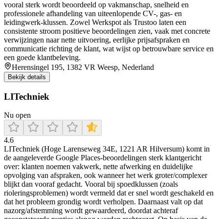
vooral sterk wordt beoordeeld op vakmanschap, snelheid en
professionele afhandeling van uiteenlopende CV-, gas- en
leidingwerk-klussen. Zowel Werkspot als Trustoo laten een
consistente stroom positieve beoordelingen zien, vaak met concrete
verwijzingen naar nette uitvoering, eerlijke prijsafspraken en
communicatie richting de klant, wat wijst op betrouwbare service en
een goede klantbeleving.
Herensingel 195, 1382 VR Weesp, Nederland
Bekijk details
LITechniek
Nu open
4.6
LITechniek (Hoge Larenseweg 34E, 1221 AR Hilversum) komt in
de aangeleverde Google Places-beoordelingen sterk klantgericht
over: klanten noemen vakwerk, nette afwerking en duidelijke
opvolging van afspraken, ook wanneer het werk groter/complexer
blijkt dan vooraf gedacht. Vooral bij spoedklussen (zoals
rioleringsproblemen) wordt vermeld dat er snel wordt geschakeld en
dat het probleem grondig wordt verholpen. Daarnaast valt op dat
nazorg/afstemming wordt gewaardeerd, doordat achteraf