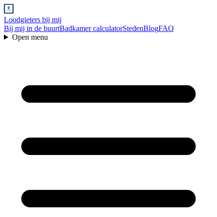
Loodgieters bij mij
Bij mij in de buurt
Badkamer calculator
Steden
Blog
FAQ
Open menu