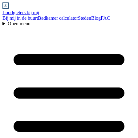
Loodgieters bij mij
Bij mij in de buurt
Badkamer calculator
Steden
Blog
FAQ
Open menu