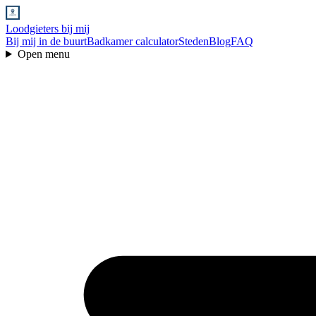
Loodgieters bij mij
Bij mij in de buurt
Badkamer calculator
Steden
Blog
FAQ
Open menu