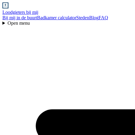
Loodgieters bij mij
Bij mij in de buurt
Badkamer calculator
Steden
Blog
FAQ
Open menu