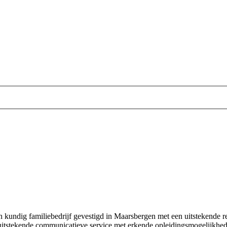
kundig familiebedrijf gevestigd in Maarsbergen met een uitstekende re
itstekende communicatieve service met erkende opleidingsmogelijkheden