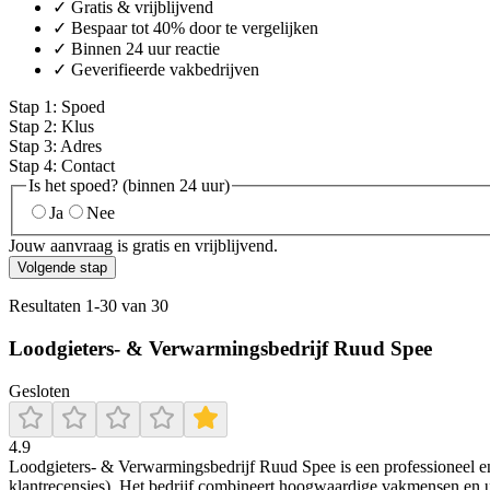
✓ Gratis & vrijblijvend
✓ Bespaar tot 40% door te vergelijken
✓ Binnen 24 uur reactie
✓ Geverifieerde vakbedrijven
Stap
1
:
Spoed
Stap
2
:
Klus
Stap
3
:
Adres
Stap
4
:
Contact
Is het spoed? (binnen 24 uur)
Ja
Nee
Jouw aanvraag is gratis en vrijblijvend.
Volgende stap
Resultaten
1
-
30
van
30
Loodgieters- & Verwarmingsbedrijf Ruud Spee
Gesloten
4.9
Loodgieters- & Verwarmingsbedrijf Ruud Spee is een professioneel en 
klantrecensies). Het bedrijf combineert hoogwaardige vakmensen en u