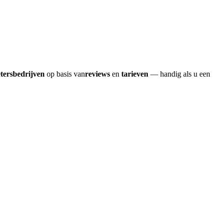
etersbedrijven
op basis van
reviews
en
tarieven
— handig als u een