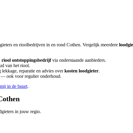
gieters en rioolbedrijven in en rond
Cothen
. Vergelijk meerdere
loodgi
n
riool ontstoppingsbedrijf
via onderstaande aanbieders.
ud van het riool.
lekkage, reparatie en advies over
kosten loodgieter
.
en — ook voor regulier onderhoud.
 mij in de buurt
.
Cothen
gieters in jouw regio.