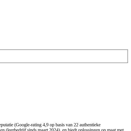
putatie (Google-rating 4,9 op basis van 22 authentieke
 (leerbedrijf sinds maart 2024), en biedt oplossingen op maat met