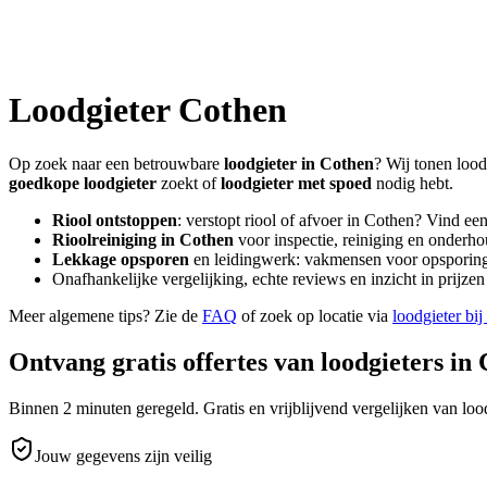
Loodgieter
Cothen
Op zoek naar een betrouwbare
loodgieter in
Cothen
? Wij tonen lood
goedkope loodgieter
zoekt of
loodgieter met spoed
nodig hebt.
Riool ontstoppen
: verstopt riool of afvoer in
Cothen
? Vind ee
Rioolreiniging in
Cothen
voor inspectie, reiniging en onderho
Lekkage opsporen
en leidingwerk: vakmensen voor opsporing 
Onafhankelijke vergelijking, echte reviews en inzicht in prijz
Meer algemene tips? Zie de
FAQ
of zoek op locatie via
loodgieter bij
Ontvang gratis offertes van loodgieters in
Binnen 2 minuten geregeld. Gratis en vrijblijvend vergelijken van lood
Jouw gegevens zijn veilig