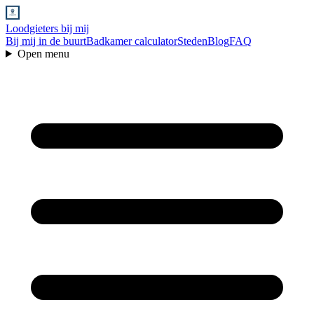
Loodgieters bij mij
Bij mij in de buurt
Badkamer calculator
Steden
Blog
FAQ
Open menu