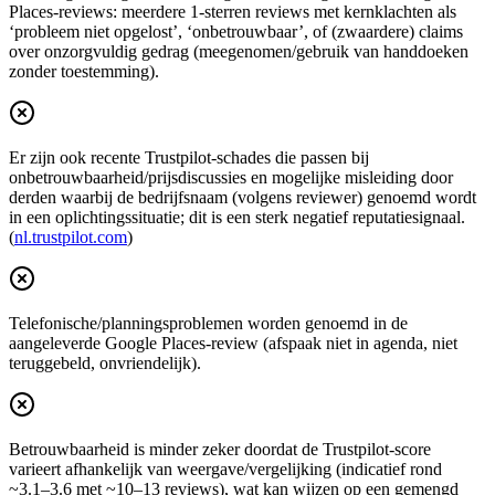
Places-reviews: meerdere 1-sterren reviews met kernklachten als
‘probleem niet opgelost’, ‘onbetrouwbaar’, of (zwaardere) claims
over onzorgvuldig gedrag (meegenomen/gebruik van handdoeken
zonder toestemming).
Er zijn ook recente Trustpilot-schades die passen bij
onbetrouwbaarheid/prijsdiscussies en mogelijke misleiding door
derden waarbij de bedrijfsnaam (volgens reviewer) genoemd wordt
in een oplichtingssituatie; dit is een sterk negatief reputatiesignaal.
(
nl.trustpilot.com
)
Telefonische/planningsproblemen worden genoemd in de
aangeleverde Google Places-review (afspaak niet in agenda, niet
teruggebeld, onvriendelijk).
Betrouwbaarheid is minder zeker doordat de Trustpilot-score
varieert afhankelijk van weergave/vergelijking (indicatief rond
~3.1–3.6 met ~10–13 reviews), wat kan wijzen op een gemengd