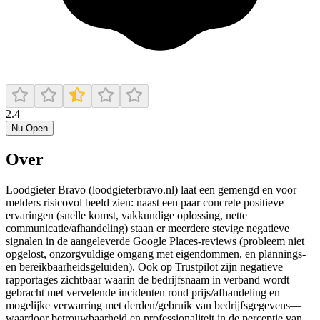
2.4
Nu Open
Over
Loodgieter Bravo (loodgieterbravo.nl) laat een gemengd en voor
melders risicovol beeld zien: naast een paar concrete positieve
ervaringen (snelle komst, vakkundige oplossing, nette
communicatie/afhandeling) staan er meerdere stevige negatieve
signalen in de aangeleverde Google Places-reviews (probleem niet
opgelost, onzorgvuldige omgang met eigendommen, en plannings-
en bereikbaarheidsgeluiden). Ook op Trustpilot zijn negatieve
rapportages zichtbaar waarin de bedrijfsnaam in verband wordt
gebracht met vervelende incidenten rond prijs/afhandeling en
mogelijke verwarring met derden/gebruik van bedrijfsgegevens—
waardoor betrouwbaarheid en professionaliteit in de perceptie van