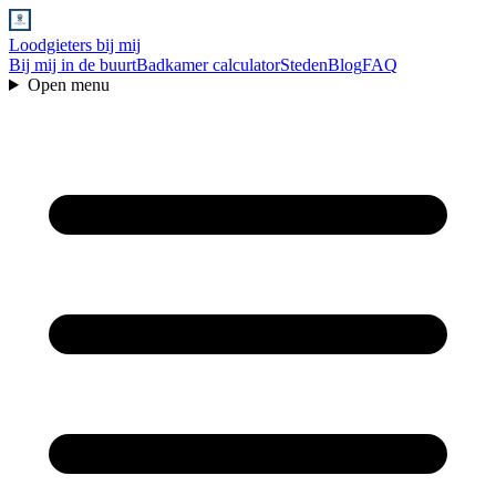
Loodgieters bij mij
Bij mij in de buurt
Badkamer calculator
Steden
Blog
FAQ
Open menu