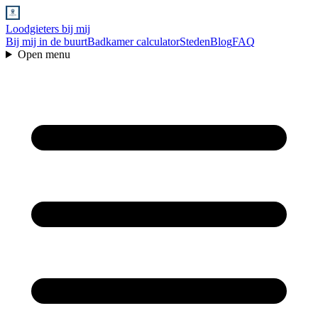
Loodgieters bij mij
Bij mij in de buurt
Badkamer calculator
Steden
Blog
FAQ
Open menu