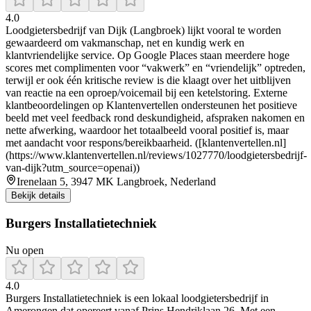
4.0
Loodgietersbedrijf van Dijk (Langbroek) lijkt vooral te worden
gewaardeerd om vakmanschap, net en kundig werk en
klantvriendelijke service. Op Google Places staan meerdere hoge
scores met complimenten voor “vakwerk” en “vriendelijk” optreden,
terwijl er ook één kritische review is die klaagt over het uitblijven
van reactie na een oproep/voicemail bij een ketelstoring. Externe
klantbeoordelingen op Klantenvertellen ondersteunen het positieve
beeld met veel feedback rond deskundigheid, afspraken nakomen en
nette afwerking, waardoor het totaalbeeld vooral positief is, maar
met aandacht voor respons/bereikbaarheid. ([klantenvertellen.nl]
(https://www.klantenvertellen.nl/reviews/1027770/loodgietersbedrijf-
van-dijk?utm_source=openai))
Irenelaan 5, 3947 MK Langbroek, Nederland
Bekijk details
Burgers Installatietechniek
Nu open
4.0
Burgers Installatietechniek is een lokaal loodgietersbedrijf in
Amerongen dat opereert vanaf Prins Hendriklaan 26. Met een