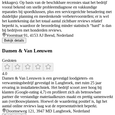
lekkages). Op basis van de beschikbare recensies staat het bedrijf
vooral bekend om snelle probleemdiagnose en vakkundige
reparaties bij spoedklussen, plus een servicegerichte benadering met
duidelijke planning en meedenkende verbetervoorstellen; er is wel
het kanttekening dat het totaal aantal zichtbare reviews relatief
beperkt is, waardoor de beoordeling minder statistisch “hard” is dan
bij bedrijven met honderden reviews.
Voorstraat 91, 4153 AJ Beesd, Nederland
Bekijk details
Damen & Van Leeuwen
Gesloten
4.0
Damen & Van Leeuwen is een gevestigd loodgieters- en
verwarmingsbedrijf gevestigd in Langbroek, met ruim 25 jaar
ervaring in installatietechniek. Het bedrijf scoort zeer hoog bij
klanten (Google-rating 4,7) en profileert zich als betrouwbare
partner die verstandige materiaalkeuzes maakt en prettig samenwerkt
aan (ver)bouwplannen. Hoewel de waardering positief is, ligt het
aantal online reviews laag wat de representativiteit beperkt.
Doornseweg 121, 3947 MD Langbroek, Nederland