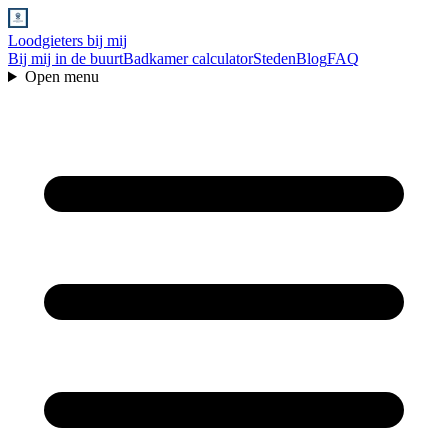
Loodgieters bij mij
Bij mij in de buurt
Badkamer calculator
Steden
Blog
FAQ
Open menu