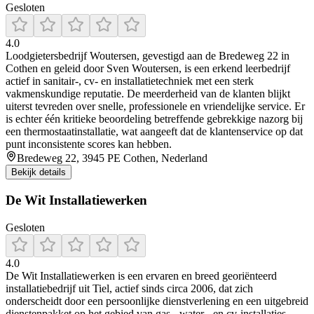
Gesloten
4.0
Loodgietersbedrijf Woutersen, gevestigd aan de Bredeweg 22 in
Cothen en geleid door Sven Woutersen, is een erkend leerbedrijf
actief in sanitair-, cv- en installatietechniek met een sterk
vakmenskundige reputatie. De meerderheid van de klanten blijkt
uiterst tevreden over snelle, professionele en vriendelijke service. Er
is echter één kritieke beoordeling betreffende gebrekkige nazorg bij
een thermostaatinstallatie, wat aangeeft dat de klantenservice op dat
punt inconsistente scores kan hebben.
Bredeweg 22, 3945 PE Cothen, Nederland
Bekijk details
De Wit Installatiewerken
Gesloten
4.0
De Wit Installatiewerken is een ervaren en breed georiënteerd
installatiebedrijf uit Tiel, actief sinds circa 2006, dat zich
onderscheidt door een persoonlijke dienstverlening en een uitgebreid
dienstenpakket op het gebied van gas-, water-, en cv‑installaties,