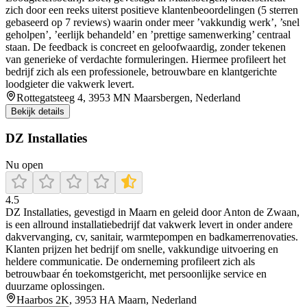
zich door een reeks uiterst positieve klantenbeoordelingen (5 sterren
gebaseerd op 7 reviews) waarin onder meer ’vakkundig werk’, ’snel
geholpen’, ’eerlijk behandeld’ en ’prettige samenwerking’ centraal
staan. De feedback is concreet en geloofwaardig, zonder tekenen
van generieke of verdachte formuleringen. Hiermee profileert het
bedrijf zich als een professionele, betrouwbare en klantgerichte
loodgieter die vakwerk levert.
Rottegatsteeg 4, 3953 MN Maarsbergen, Nederland
Bekijk details
DZ Installaties
Nu open
4.5
DZ Installaties, gevestigd in Maarn en geleid door Anton de Zwaan,
is een allround installatiebedrijf dat vakwerk levert in onder andere
dakvervanging, cv, sanitair, warmtepompen en badkamerrenovaties.
Klanten prijzen het bedrijf om snelle, vakkundige uitvoering en
heldere communicatie. De onderneming profileert zich als
betrouwbaar én toekomstgericht, met persoonlijke service en
duurzame oplossingen.
Haarbos 2K, 3953 HA Maarn, Nederland