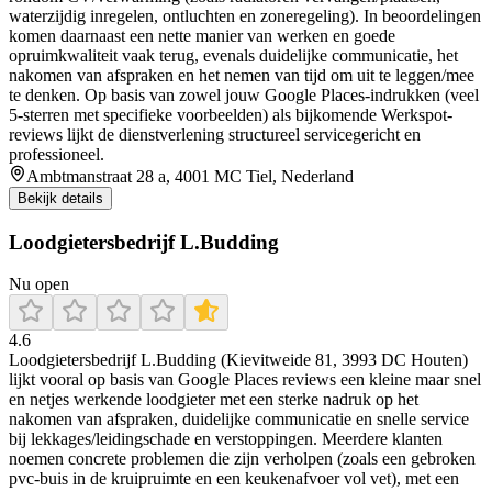
waterzijdig inregelen, ontluchten en zoneregeling). In beoordelingen
komen daarnaast een nette manier van werken en goede
opruimkwaliteit vaak terug, evenals duidelijke communicatie, het
nakomen van afspraken en het nemen van tijd om uit te leggen/mee
te denken. Op basis van zowel jouw Google Places-indrukken (veel
5-sterren met specifieke voorbeelden) als bijkomende Werkspot-
reviews lijkt de dienstverlening structureel servicegericht en
professioneel.
Ambtmanstraat 28 a, 4001 MC Tiel, Nederland
Bekijk details
Loodgietersbedrijf L.Budding
Nu open
4.6
Loodgietersbedrijf L.Budding (Kievitweide 81, 3993 DC Houten)
lijkt vooral op basis van Google Places reviews een kleine maar snel
en netjes werkende loodgieter met een sterke nadruk op het
nakomen van afspraken, duidelijke communicatie en snelle service
bij lekkages/leidingschade en verstoppingen. Meerdere klanten
noemen concrete problemen die zijn verholpen (zoals een gebroken
pvc-buis in de kruipruimte en een keukenafvoer vol vet), met een