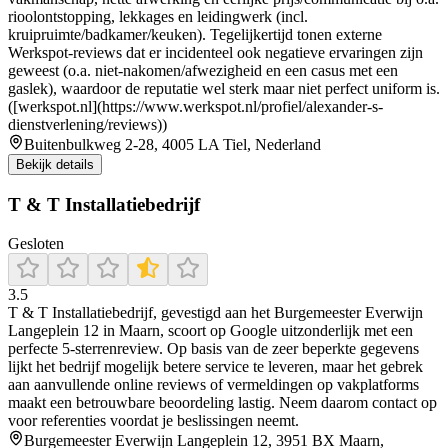
rioolontstopping, lekkages en leidingwerk (incl.
kruipruimte/badkamer/keuken). Tegelijkertijd tonen externe
Werkspot-reviews dat er incidenteel ook negatieve ervaringen zijn
geweest (o.a. niet-nakomen/afwezigheid en een casus met een
gaslek), waardoor de reputatie wel sterk maar niet perfect uniform is.
([werkspot.nl](https://www.werkspot.nl/profiel/alexander-s-
dienstverlening/reviews))
Buitenbulkweg 2-28, 4005 LA Tiel, Nederland
Bekijk details
T & T Installatiebedrijf
Gesloten
3.5
T & T Installatiebedrijf, gevestigd aan het Burgemeester Everwijn
Langeplein 12 in Maarn, scoort op Google uitzonderlijk met een
perfecte 5‑sterrenreview. Op basis van de zeer beperkte gegevens
lijkt het bedrijf mogelijk betere service te leveren, maar het gebrek
aan aanvullende online reviews of vermeldingen op vakplatforms
maakt een betrouwbare beoordeling lastig. Neem daarom contact op
voor referenties voordat je beslissingen neemt.
Burgemeester Everwijn Langeplein 12, 3951 BX Maarn,