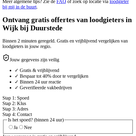
Meer algemene tips? Zie de
FAQ
of zoek op locatie via
loodgieter
bij mij in de buurt
.
Ontvang gratis offertes van loodgieters in
Wijk bij Duurstede
Binnen 2 minuten geregeld. Gratis en vrijblijvend vergelijken van
loodgieters in jouw regio.
Jouw gegevens zijn veilig
✓ Gratis & vrijblijvend
✓ Bespaar tot 40% door te vergelijken
✓ Binnen 24 uur reactie
✓ Geverifieerde vakbedrijven
Stap
1
:
Spoed
Stap
2
:
Klus
Stap
3
:
Adres
Stap
4
:
Contact
Is het spoed? (binnen 24 uur)
Ja
Nee