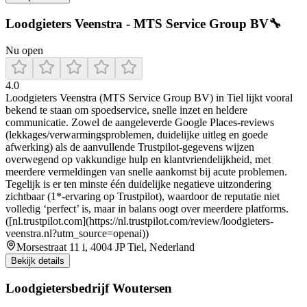
Loodgieters Veenstra - MTS Service Group BV🔧
Nu open
4.0
Loodgieters Veenstra (MTS Service Group BV) in Tiel lijkt vooral
bekend te staan om spoedservice, snelle inzet en heldere
communicatie. Zowel de aangeleverde Google Places-reviews
(lekkages/verwarmingsproblemen, duidelijke uitleg en goede
afwerking) als de aanvullende Trustpilot-gegevens wijzen
overwegend op vakkundige hulp en klantvriendelijkheid, met
meerdere vermeldingen van snelle aankomst bij acute problemen.
Tegelijk is er ten minste één duidelijke negatieve uitzondering
zichtbaar (1*-ervaring op Trustpilot), waardoor de reputatie niet
volledig ‘perfect’ is, maar in balans oogt over meerdere platforms.
([nl.trustpilot.com](https://nl.trustpilot.com/review/loodgieters-
veenstra.nl?utm_source=openai))
Morsestraat 11 i, 4004 JP Tiel, Nederland
Bekijk details
Loodgietersbedrijf Woutersen