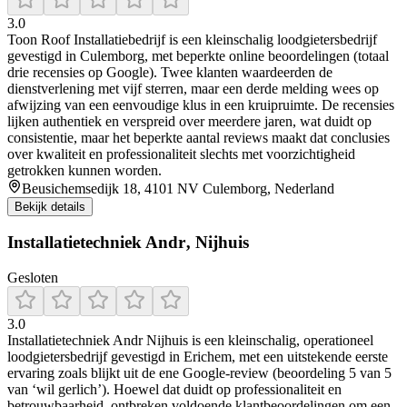
3.0
Toon Roof Installatiebedrijf is een kleinschalig loodgietersbedrijf
gevestigd in Culemborg, met beperkte online beoordelingen (totaal
drie recensies op Google). Twee klanten waardeerden de
dienstverlening met vijf sterren, maar een derde melding wees op
afwijzing van een eenvoudige klus in een kruipruimte. De recensies
lijken authentiek en verspreid over meerdere jaren, wat duidt op
consistentie, maar het beperkte aantal reviews maakt dat conclusies
over kwaliteit en professionaliteit slechts met voorzichtigheid
getrokken kunnen worden.
Beusichemsedijk 18, 4101 NV Culemborg, Nederland
Bekijk details
Installatietechniek Andr‚ Nijhuis
Gesloten
3.0
Installatietechniek Andr Nijhuis is een kleinschalig, operationeel
loodgietersbedrijf gevestigd in Erichem, met een uitstekende eerste
ervaring zoals blijkt uit de ene Google-review (beoordeling 5 van 5
van ‘wil gerlich’). Hoewel dat duidt op professionaliteit en
betrouwbaarheid, ontbreken voldoende klantbeoordelingen om een