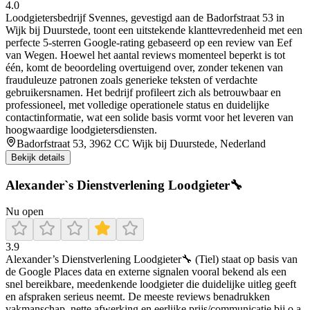
4.0
Loodgietersbedrijf Svennes, gevestigd aan de Badorfstraat 53 in
Wijk bij Duurstede, toont een uitstekende klanttevredenheid met een
perfecte 5‑sterren Google‑rating gebaseerd op een review van Eef
van Wegen. Hoewel het aantal reviews momenteel beperkt is tot
één, komt de beoordeling overtuigend over, zonder tekenen van
frauduleuze patronen zoals generieke teksten of verdachte
gebruikersnamen. Het bedrijf profileert zich als betrouwbaar en
professioneel, met volledige operationele status en duidelijke
contactinformatie, wat een solide basis vormt voor het leveren van
hoogwaardige loodgietersdiensten.
Badorfstraat 53, 3962 CC Wijk bij Duurstede, Nederland
Bekijk details
Alexander`s Dienstverlening Loodgieter🔧
Nu open
3.9
Alexander’s Dienstverlening Loodgieter🔧 (Tiel) staat op basis van
de Google Places data en externe signalen vooral bekend als een
snel bereikbare, meedenkende loodgieter die duidelijke uitleg geeft
en afspraken serieus neemt. De meeste reviews benadrukken
vakmanschap, nette afwerking en eerlijke prijs/communicatie bij o.a.