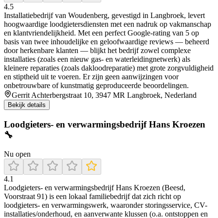
4.5
Installatiebedrijf van Woudenberg, gevestigd in Langbroek, levert
hoogwaardige loodgietersdiensten met een nadruk op vakmanschap
en klantvriendelijkheid. Met een perfect Google-rating van 5 op
basis van twee inhoudelijke en geloofwaardige reviews — beheerd
door herkenbare klanten — blijkt het bedrijf zowel complexe
installaties (zoals een nieuw gas- en waterleidingnetwerk) als
kleinere reparaties (zoals dakloodreparatie) met grote zorgvuldigheid
en stiptheid uit te voeren. Er zijn geen aanwijzingen voor
onbetrouwbare of kunstmatig geproduceerde beoordelingen.
Gerrit Achterbergstraat 10, 3947 MR Langbroek, Nederland
Bekijk details
Loodgieters- en verwarmingsbedrijf Hans Kroezen
🔧
Nu open
4.1
Loodgieters- en verwarmingsbedrijf Hans Kroezen (Beesd,
Voorstraat 91) is een lokaal familiebedrijf dat zich richt op
loodgieters- en verwarmingswerk, waaronder storingsservice, CV-
installaties/onderhoud, en aanverwante klussen (o.a. ontstoppen en