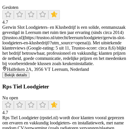
Gesloten
4.7
Gerwin Slot Loodgieters‑ en Klusbedrijf is een solide, eenmanszaak
gevestigd in Leersum met ruim tien jaar ervaring (sinds circa 2014)
([trustoo.nl](https://trustoo.nl/utrecht/leersum/loodgieter/gerwin-slot-
loodgieters-en-klusbedrijf/?utm_source=openai)). Met uitstekende
klantreviews (Google-rating: 5 uit 11, Trustoo-score: circa 8,6) blijkt
het bedrijf betrouwbaar, professioneel en vakkundig; klanten prijzen
de netheid, goede communicatie, redelijke prijzen en het meedenken
bij voorbereidende klussen zoals keukeninstallatie.
Halfeiken 2A, 3956 VT Leersum, Nederland
Bekijk details
Rps Tiel Loodgieter
Nu open
4.7
Rps Tiel Loodgieter (rpstiel.nl) wordt door klanten vooral geprezen
om ervaren en vakkundig loodgieters- en installatiewerk, met name
rondom CV/verwarming (zoals radiatoren vervangen/plaatsen,