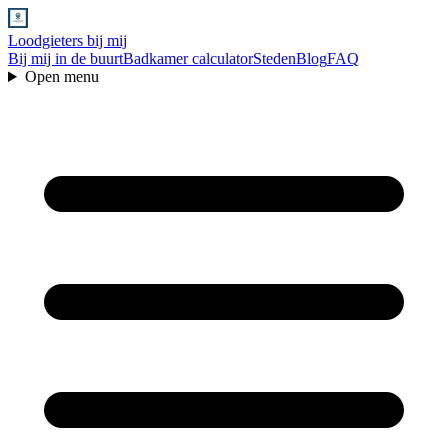
Loodgieters bij mij
Bij mij in de buurt
Badkamer calculator
Steden
Blog
FAQ
Open menu