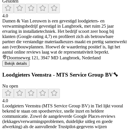
Gesloten
4.0
Damen & Van Leeuwen is een gevestigd loodgieters- en
verwarmingsbedrijf gevestigd in Langbroek, met ruim 25 jaar
ervaring in installatietechniek. Het bedrijf scoort zeer hoog bij
klanten (Google-rating 4,7) en profileert zich als betrouwbare
partner die verstandige materiaalkeuzes maakt en prettig samenwerkt
aan (ver)bouwplannen. Hoewel de waardering positief is, ligt het
aantal online reviews laag wat de representativiteit beperkt.
Doornseweg 121, 3947 MD Langbroek, Nederland
Bekijk details
Loodgieters Veenstra - MTS Service Group BV🔧
Nu open
4.0
Loodgieters Veenstra (MTS Service Group BV) in Tiel lijkt vooral
bekend te staan om spoedservice, snelle inzet en heldere
communicatie. Zowel de aangeleverde Google Places-reviews
(lekkages/verwarmingsproblemen, duidelijke uitleg en goede
afwerking) als de aanvullende Trustpilot-gegevens wijzen