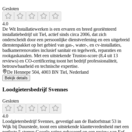
Gesloten
4.0
De Wit Installatiewerken is een ervaren en breed georiënteerd
installatiebedrijf uit Tiel, actief sinds circa 2006, dat zich
onderscheidt door een persoonlijke dienstverlening en een uitgebreid
dienstenpakket op het gebied van gas-, water-, en cv‑installaties,
badkamerrenovaties inclusief sanitair en tegelwerk, reparaties en
rookgaskanalen. Met een uitstekende Trustoo-score (8,4 uit 13
reviews) en CO‑certificering toont het bedrijf professionaliteit,
betrouwbaarheid en technische expertise.
De Hennepe 504, 4003 BN Tiel, Nederland
Bekijk details
Loodgietersbedrijf Svennes
Gesloten
4.0
Loodgietersbedrijf Svennes, gevestigd aan de Badorfstraat 53 in
Wijk bij Duurstede, toont een uitstekende klanttevredenheid met een
perfecte 5‑sterren Google‑rating gebaseerd op een review van Eef