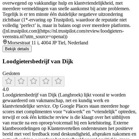
overwegend op vakkundige hulp en klantvriendelijkheid, met
meerdere vermeldingen van snelle aankomst bij acute problemen.
Tegelijk is er ten minste één duidelijke negatieve uitzondering
zichtbaar (1*-ervaring op Trustpilot), waardoor de reputatie niet
volledig ‘perfect’ is, maar in balans oogt over meerdere platforms.
([nl.trustpilot.com](https://nl.trustpilot.com/review/loodgieters-
veenstra.nl?utm_source=openai))
Morsestraat 11 i, 4004 JP Tiel, Nederland
Bekijk details
Loodgietersbedrijf van Dijk
Gesloten
4.0
Loodgietersbedrijf van Dijk (Langbroek) lijkt vooral te worden
gewaardeerd om vakmanschap, net en kundig werk en
klantvriendelijke service. Op Google Places staan meerdere hoge
scores met complimenten voor “vakwerk” en “vriendelijk” optreden,
terwijl er ook één kritische review is die klaagt over het uitblijven
van reactie na een oproep/voicemail bij een ketelstoring. Externe
klantbeoordelingen op Klantenvertellen ondersteunen het positieve
beeld met veel feedback rond deskundigheid, afspraken nakomen en