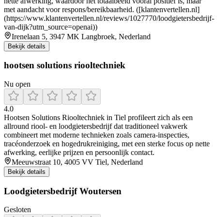
nette afwerking, waardoor het totaalbeeld vooral positief is, maar
met aandacht voor respons/bereikbaarheid. ([klantenvertellen.nl]
(https://www.klantenvertellen.nl/reviews/1027770/loodgietersbedrijf-
van-dijk?utm_source=openai))
Irenelaan 5, 3947 MK Langbroek, Nederland
Bekijk details
hootsen solutions riooltechniek
Nu open
4.0
Hootsen Solutions Riooltechniek in Tiel profileert zich als een
allround riool‑ en loodgietersbedrijf dat traditioneel vakwerk
combineert met moderne technieken zoals camera-inspecties,
tracéonderzoek en hogedrukreiniging, met een sterke focus op nette
afwerking, eerlijke prijzen en persoonlijk contact.
Meeuwstraat 10, 4005 VV Tiel, Nederland
Bekijk details
Loodgietersbedrijf Woutersen
Gesloten