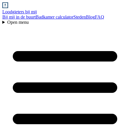
Loodgieters bij mij
Bij mij in de buurt
Badkamer calculator
Steden
Blog
FAQ
Open menu