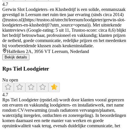
4.7
Gerwin Slot Loodgieters‑ en Klusbedrijf is een solide, eenmanszaak
gevestigd in Leersum met ruim tien jaar ervaring (sinds circa 2014)
([trustoo.nl](https://trustoo.nl/utrecht/leersum/loodgieter/gerwin-slot-
loodgieters-en-klusbedrijf/?utm_source=openai)). Met uitstekende
klantreviews (Google-rating: 5 uit 11, Trustoo-score: circa 8,6) blijkt
het bedrijf betrouwbaar, professioneel en vakkundig; klanten prijzen
de netheid, goede communicatie, redelijke prijzen en het meedenken
bij voorbereidende klussen zoals keukeninstallatie.
Halfeiken 2A, 3956 VT Leersum, Nederland
Bekijk details
Rps Tiel Loodgieter
Nu open
4.7
Rps Tiel Loodgieter (rpstiel.nl) wordt door klanten vooral geprezen
om ervaren en vakkundig loodgieters- en installatiewerk, met name
rondom CV/verwarming (zoals radiatoren vervangen/plaatsen,
waterzijdig inregelen, ontluchten en zoneregeling). In beoordelingen
komen daarnaast een nette manier van werken en goede
opruimkwaliteit vaak terug, evenals duidelijke communicatie, het