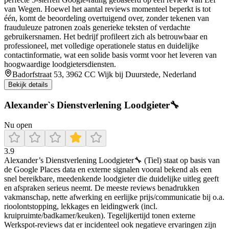
van Wegen. Hoewel het aantal reviews momenteel beperkt is tot
één, komt de beoordeling overtuigend over, zonder tekenen van
frauduleuze patronen zoals generieke teksten of verdachte
gebruikersnamen. Het bedrijf profileert zich als betrouwbaar en
professioneel, met volledige operationele status en duidelijke
contactinformatie, wat een solide basis vormt voor het leveren van
hoogwaardige loodgietersdiensten.
Badorfstraat 53, 3962 CC Wijk bij Duurstede, Nederland
Bekijk details
Alexander`s Dienstverlening Loodgieter🔧
Nu open
3.9
Alexander’s Dienstverlening Loodgieter🔧 (Tiel) staat op basis van
de Google Places data en externe signalen vooral bekend als een
snel bereikbare, meedenkende loodgieter die duidelijke uitleg geeft
en afspraken serieus neemt. De meeste reviews benadrukken
vakmanschap, nette afwerking en eerlijke prijs/communicatie bij o.a.
rioolontstopping, lekkages en leidingwerk (incl.
kruipruimte/badkamer/keuken). Tegelijkertijd tonen externe
Werkspot-reviews dat er incidenteel ook negatieve ervaringen zijn