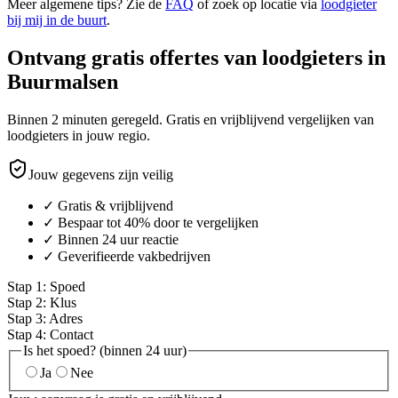
Meer algemene tips? Zie de
FAQ
of zoek op locatie via
loodgieter
bij mij in de buurt
.
Ontvang gratis offertes van loodgieters in
Buurmalsen
Binnen 2 minuten geregeld. Gratis en vrijblijvend vergelijken van
loodgieters in jouw regio.
Jouw gegevens zijn veilig
✓ Gratis & vrijblijvend
✓ Bespaar tot 40% door te vergelijken
✓ Binnen 24 uur reactie
✓ Geverifieerde vakbedrijven
Stap
1
:
Spoed
Stap
2
:
Klus
Stap
3
:
Adres
Stap
4
:
Contact
Is het spoed? (binnen 24 uur)
Ja
Nee