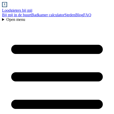
Loodgieters bij mij
Bij mij in de buurt
Badkamer calculator
Steden
Blog
FAQ
Open menu