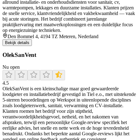
allround installatie- en onderhoudsdiensten voor sanitair, cv,
warmtepompen, lekkages en duurzame installaties. Klanten prijzen
de snelle service, klantvriendelijkheid en vakbekwaamheid — vaak
bij acute storingen. Het bedrijf combineert jarenlange
praktijkervaring met maatwerkoplossingen en een duidelijke focus
op energiezuinige technieken.
Den Bommel 4, 4194 TZ Meteren, Nederland
Bekijk details
OlekSanVent
Nu open
4.5
OlekSanVent is een kleinschalige maar goed gewaardeerde
loodgieter en installatiebedrijf gevestigd in Tiel e.o., met uitstekende
5‑sterren beoordelingen op Werkspot in uiteenlopende disciplines
zoals loodgieterswerk, sanitair, verwarming en CV‑installatie.
Klanten roemen het bedrijf voor zijn stiptheid,
verantwoordelijkheidsgevoel, netheid, en het nakomen van
afspraken, terwijl een persoonlijke Google‑review specifiek het
eerlijke advies, het snelle en nette werk en de hoge tevredenheid
benadrukt. Ondanks het beperkte aantal Google‑reviews lijkt het
aandeel aan online feedback authentiek en consistent.