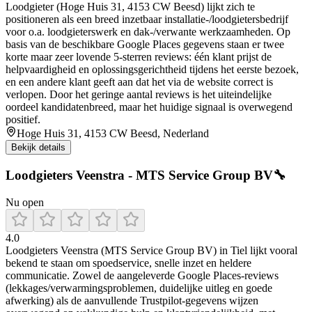
Loodgieter (Hoge Huis 31, 4153 CW Beesd) lijkt zich te
positioneren als een breed inzetbaar installatie-/loodgietersbedrijf
voor o.a. loodgieterswerk en dak-/verwante werkzaamheden. Op
basis van de beschikbare Google Places gegevens staan er twee
korte maar zeer lovende 5-sterren reviews: één klant prijst de
helpvaardigheid en oplossingsgerichtheid tijdens het eerste bezoek,
en een andere klant geeft aan dat het via de website correct is
verlopen. Door het geringe aantal reviews is het uiteindelijke
oordeel kandidatenbreed, maar het huidige signaal is overwegend
positief.
Hoge Huis 31, 4153 CW Beesd, Nederland
Bekijk details
Loodgieters Veenstra - MTS Service Group BV🔧
Nu open
4.0
Loodgieters Veenstra (MTS Service Group BV) in Tiel lijkt vooral
bekend te staan om spoedservice, snelle inzet en heldere
communicatie. Zowel de aangeleverde Google Places-reviews
(lekkages/verwarmingsproblemen, duidelijke uitleg en goede
afwerking) als de aanvullende Trustpilot-gegevens wijzen