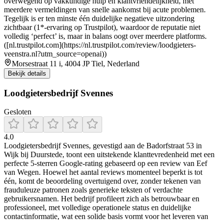
overwegend op vakkundige hulp en klantvriendelijkheid, met
meerdere vermeldingen van snelle aankomst bij acute problemen.
Tegelijk is er ten minste één duidelijke negatieve uitzondering
zichtbaar (1*-ervaring op Trustpilot), waardoor de reputatie niet
volledig ‘perfect’ is, maar in balans oogt over meerdere platforms.
([nl.trustpilot.com](https://nl.trustpilot.com/review/loodgieters-
veenstra.nl?utm_source=openai))
Morsestraat 11 i, 4004 JP Tiel, Nederland
Bekijk details
Loodgietersbedrijf Svennes
Gesloten
4.0
Loodgietersbedrijf Svennes, gevestigd aan de Badorfstraat 53 in
Wijk bij Duurstede, toont een uitstekende klanttevredenheid met een
perfecte 5‑sterren Google‑rating gebaseerd op een review van Eef
van Wegen. Hoewel het aantal reviews momenteel beperkt is tot
één, komt de beoordeling overtuigend over, zonder tekenen van
frauduleuze patronen zoals generieke teksten of verdachte
gebruikersnamen. Het bedrijf profileert zich als betrouwbaar en
professioneel, met volledige operationele status en duidelijke
contactinformatie, wat een solide basis vormt voor het leveren van