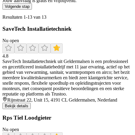
Jouw aanvraag is gratis en vrijblijvend.
Volgende stap
Resultaten
1
-
13
van
13
SaveTech Installatietechniek
Nu open
4.8
SaveTech Installatietechniek uit Geldermalsen is een professioneel
en gecertificeerd installatiebedrijf met 11 jaar ervaring, actief op het
gebied van verwarming, sanitair, warmtepompen en airco; het bezit
meerdere kwaliteitskeurmerken en biedt zeer klantgerichte service,
snelle respons, flexibele spoedhulp en opleidingstrajecten voor
monteurs, met consequent positieve beoordelingen en een sterke
reputatie op platforms als Trustoo.
Rijnstraat 22, Unit 15, 4191 CL Geldermalsen, Nederland
Bekijk details
Rps Tiel Loodgieter
Nu open