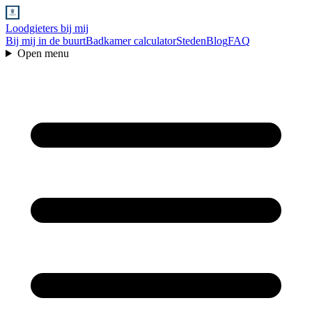
Loodgieters bij mij
Bij mij in de buurt
Badkamer calculator
Steden
Blog
FAQ
Open menu