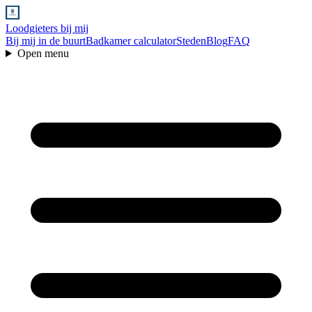
Loodgieters bij mij
Bij mij in de buurt
Badkamer calculator
Steden
Blog
FAQ
Open menu