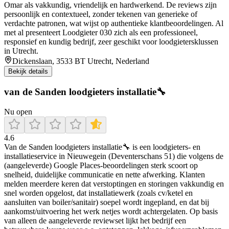
Omar als vakkundig, vriendelijk en hardwerkend. De reviews zijn
persoonlijk en contextueel, zonder tekenen van generieke of
verdachte patronen, wat wijst op authentieke klantbeoordelingen. Al
met al presenteert Loodgieter 030 zich als een professioneel,
responsief en kundig bedrijf, zeer geschikt voor loodgietersklussen
in Utrecht.
Dickenslaan, 3533 BT Utrecht, Nederland
Bekijk details
van de Sanden loodgieters installatie🔧
Nu open
4.6
Van de Sanden loodgieters installatie🔧 is een loodgieters- en
installatieservice in Nieuwegein (Deventerschans 51) die volgens de
(aangeleverde) Google Places-beoordelingen sterk scoort op
snelheid, duidelijke communicatie en nette afwerking. Klanten
melden meerdere keren dat verstoptingen en storingen vakkundig en
snel worden opgelost, dat installatiewerk (zoals cv/ketel en
aansluiten van boiler/sanitair) soepel wordt ingepland, en dat bij
aankomst/uitvoering het werk netjes wordt achtergelaten. Op basis
van alleen de aangeleverde reviewset lijkt het bedrijf een