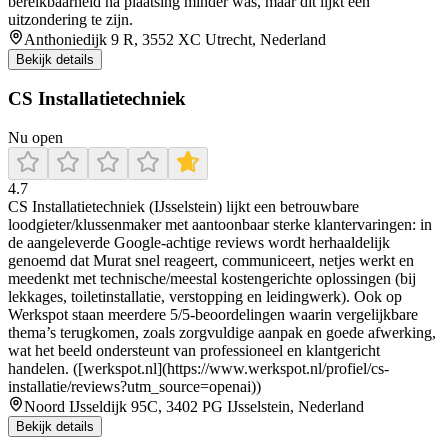
bereikbaarheid na plaatsing minder was, maar dit lijkt een
uitzondering te zijn.
Anthoniedijk 9 R, 3552 XC Utrecht, Nederland
Bekijk details
CS Installatietechniek
Nu open
4.7
CS Installatietechniek (IJsselstein) lijkt een betrouwbare
loodgieter/klussenmaker met aantoonbaar sterke klantervaringen: in
de aangeleverde Google-achtige reviews wordt herhaaldelijk
genoemd dat Murat snel reageert, communiceert, netjes werkt en
meedenkt met technische/meestal kostengerichte oplossingen (bij
lekkages, toiletinstallatie, verstopping en leidingwerk). Ook op
Werkspot staan meerdere 5/5-beoordelingen waarin vergelijkbare
thema’s terugkomen, zoals zorgvuldige aanpak en goede afwerking,
wat het beeld ondersteunt van professioneel en klantgericht
handelen. ([werkspot.nl](https://www.werkspot.nl/profiel/cs-
installatie/reviews?utm_source=openai))
Noord IJsseldijk 95C, 3402 PG IJsselstein, Nederland
Bekijk details