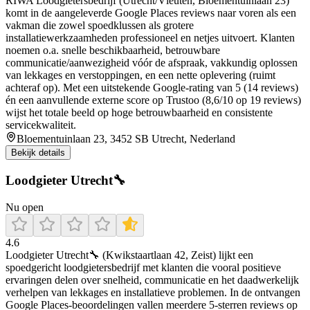
RIWA Loodgietersbedrijf (Utrecht/Vleuten, Bloementuinlaan 23)
komt in de aangeleverde Google Places reviews naar voren als een
vakman die zowel spoedklussen als grotere
installatiewerkzaamheden professioneel en netjes uitvoert. Klanten
noemen o.a. snelle beschikbaarheid, betrouwbare
communicatie/aanwezigheid vóór de afspraak, vakkundig oplossen
van lekkages en verstoppingen, en een nette oplevering (ruimt
achteraf op). Met een uitstekende Google-rating van 5 (14 reviews)
én een aanvullende externe score op Trustoo (8,6/10 op 19 reviews)
wijst het totale beeld op hoge betrouwbaarheid en consistente
servicekwaliteit.
Bloementuinlaan 23, 3452 SB Utrecht, Nederland
Bekijk details
Loodgieter Utrecht🔧
Nu open
4.6
Loodgieter Utrecht🔧 (Kwikstaartlaan 42, Zeist) lijkt een
spoedgericht loodgietersbedrijf met klanten die vooral positieve
ervaringen delen over snelheid, communicatie en het daadwerkelijk
verhelpen van lekkages en installatieve problemen. In de ontvangen
Google Places-beoordelingen vallen meerdere 5-sterren reviews op