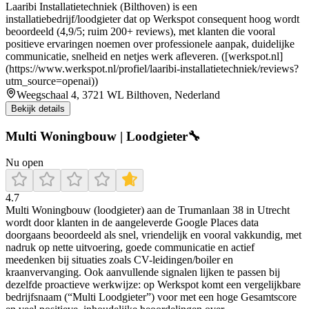
Laaribi Installatietechniek (Bilthoven) is een
installatiebedrijf/loodgieter dat op Werkspot consequent hoog wordt
beoordeeld (4,9/5; ruim 200+ reviews), met klanten die vooral
positieve ervaringen noemen over professionele aanpak, duidelijke
communicatie, snelheid en netjes werk afleveren. ([werkspot.nl]
(https://www.werkspot.nl/profiel/laaribi-installatietechniek/reviews?
utm_source=openai))
Weegschaal 4, 3721 WL Bilthoven, Nederland
Bekijk details
Multi Woningbouw | Loodgieter🔧
Nu open
4.7
Multi Woningbouw (loodgieter) aan de Trumanlaan 38 in Utrecht
wordt door klanten in de aangeleverde Google Places data
doorgaans beoordeeld als snel, vriendelijk en vooral vakkundig, met
nadruk op nette uitvoering, goede communicatie en actief
meedenken bij situaties zoals CV-leidingen/boiler en
kraanvervanging. Ook aanvullende signalen lijken te passen bij
dezelfde proactieve werkwijze: op Werkspot komt een vergelijkbare
bedrijfsnaam (“Multi Loodgieter”) voor met een hoge Gesamtscore