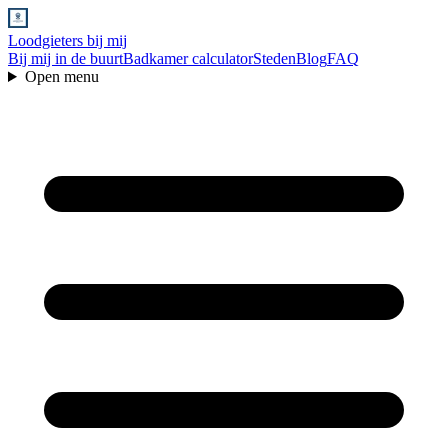
Loodgieters bij mij
Bij mij in de buurt
Badkamer calculator
Steden
Blog
FAQ
Open menu