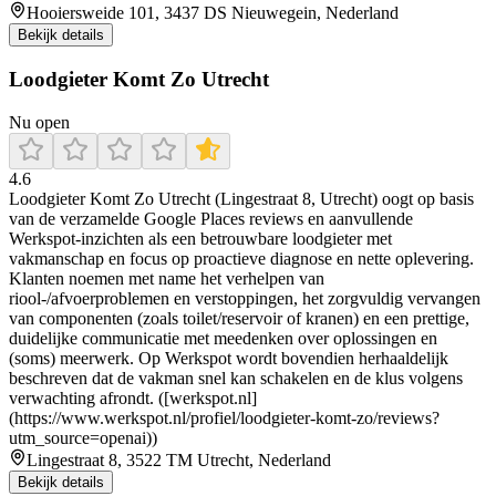
Hooiersweide 101, 3437 DS Nieuwegein, Nederland
Bekijk details
Loodgieter Komt Zo Utrecht
Nu open
4.6
Loodgieter Komt Zo Utrecht (Lingestraat 8, Utrecht) oogt op basis
van de verzamelde Google Places reviews en aanvullende
Werkspot-inzichten als een betrouwbare loodgieter met
vakmanschap en focus op proactieve diagnose en nette oplevering.
Klanten noemen met name het verhelpen van
riool-/afvoerproblemen en verstoppingen, het zorgvuldig vervangen
van componenten (zoals toilet/reservoir of kranen) en een prettige,
duidelijke communicatie met meedenken over oplossingen en
(soms) meerwerk. Op Werkspot wordt bovendien herhaaldelijk
beschreven dat de vakman snel kan schakelen en de klus volgens
verwachting afrondt. ([werkspot.nl]
(https://www.werkspot.nl/profiel/loodgieter-komt-zo/reviews?
utm_source=openai))
Lingestraat 8, 3522 TM Utrecht, Nederland
Bekijk details