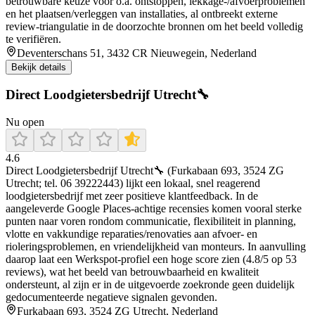
betrouwbare keuze voor o.a. ontstoppen, lekkage-/afvoerproblemen
en het plaatsen/verleggen van installaties, al ontbreekt externe
review-triangulatie in de doorzochte bronnen om het beeld volledig
te verifiëren.
Deventerschans 51, 3432 CR Nieuwegein, Nederland
Bekijk details
Direct Loodgietersbedrijf Utrecht🔧
Nu open
4.6
Direct Loodgietersbedrijf Utrecht🔧 (Furkabaan 693, 3524 ZG
Utrecht; tel. 06 39222443) lijkt een lokaal, snel reagerend
loodgietersbedrijf met zeer positieve klantfeedback. In de
aangeleverde Google Places-achtige recensies komen vooral sterke
punten naar voren rondom communicatie, flexibiliteit in planning,
vlotte en vakkundige reparaties/renovaties aan afvoer- en
rioleringsproblemen, en vriendelijkheid van monteurs. In aanvulling
daarop laat een Werkspot-profiel een hoge score zien (4.8/5 op 53
reviews), wat het beeld van betrouwbaarheid en kwaliteit
ondersteunt, al zijn er in de uitgevoerde zoekronde geen duidelijk
gedocumenteerde negatieve signalen gevonden.
Furkabaan 693, 3524 ZG Utrecht, Nederland