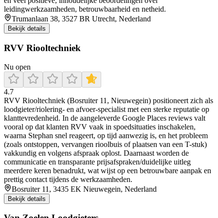
en veel positieve, inhoudelijke beoordelingen over
leidingwerkzaamheden, betrouwbaarheid en netheid.
Trumanlaan 38, 3527 BR Utrecht, Nederland
Bekijk details
RVV Riooltechniek
Nu open
4.7
RVV Riooltechniek (Bosruiter 11, Nieuwegein) positioneert zich als
loodgieter/riolering- en afvoer-specialist met een sterke reputatie op
klanttevredenheid. In de aangeleverde Google Places reviews valt
vooral op dat klanten RVV vaak in spoedsituaties inschakelen,
waarna Stephan snel reageert, op tijd aanwezig is, en het probleem
(zoals ontstoppen, vervangen rioolbuis of plaatsen van een T-stuk)
vakkundig en volgens afspraak oplost. Daarnaast worden de
communicatie en transparante prijsafspraken/duidelijke uitleg
meerdere keren benadrukt, wat wijst op een betrouwbare aanpak en
prettig contact tijdens de werkzaamheden.
Bosruiter 11, 3435 EK Nieuwegein, Nederland
Bekijk details
Van Zoelen Loodgieters