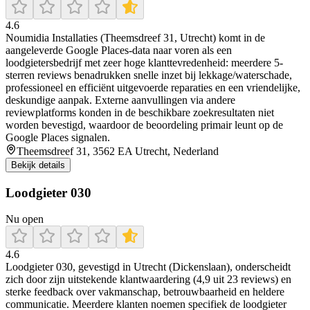
4.6
Noumidia Installaties (Theemsdreef 31, Utrecht) komt in de
aangeleverde Google Places-data naar voren als een
loodgietersbedrijf met zeer hoge klanttevredenheid: meerdere 5-
sterren reviews benadrukken snelle inzet bij lekkage/waterschade,
professioneel en efficiënt uitgevoerde reparaties en een vriendelijke,
deskundige aanpak. Externe aanvullingen via andere
reviewplatforms konden in de beschikbare zoekresultaten niet
worden bevestigd, waardoor de beoordeling primair leunt op de
Google Places signalen.
Theemsdreef 31, 3562 EA Utrecht, Nederland
Bekijk details
Loodgieter 030
Nu open
4.6
Loodgieter 030, gevestigd in Utrecht (Dickenslaan), onderscheidt
zich door zijn uitstekende klantwaardering (4,9 uit 23 reviews) en
sterke feedback over vakmanschap, betrouwbaarheid en heldere
communicatie. Meerdere klanten noemen specifiek de loodgieter