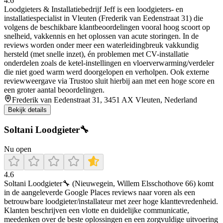
4.6
Loodgieters & Installatiebedrijf Jeff is een loodgieters- en
installatiespecialist in Vleuten (Frederik van Eedenstraat 31) die
volgens de beschikbare klantbeoordelingen vooral hoog scoort op
snelheid, vakkennis en het oplossen van acute storingen. In de
reviews worden onder meer een waterleidingbreuk vakkundig
hersteld (met snelle inzet), én problemen met CV-installatie
onderdelen zoals de ketel-instellingen en vloerverwarming/verdeler
die niet goed warm werd doorgelopen en verholpen. Ook externe
reviewweergave via Trustoo sluit hierbij aan met een hoge score en
een groter aantal beoordelingen.
Frederik van Eedenstraat 31, 3451 AX Vleuten, Nederland
Bekijk details
Soltani Loodgieter🔧
Nu open
4.6
Soltani Loodgieter🔧 (Nieuwegein, Willem Elsschothove 66) komt
in de aangeleverde Google Places reviews naar voren als een
betrouwbare loodgieter/installateur met zeer hoge klanttevredenheid.
Klanten beschrijven een vlotte en duidelijke communicatie,
meedenken over de beste oplossingen en een zorgvuldige uitvoering