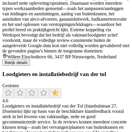
inclusief nette oplevering/opruimen. Daarnaast worden meerdere
typen werkzaamheden genoemd—zoals het aanpassen/aanleggen
van leidingen en aansluitingen, aanleg van buitenkranen, het
aansluiten van airco-afvoeren, gasaansluitwerk, badkamerrenovatie
en het snel oplossen van verstoppingen/lekkages—waardoor het
profiel breed en praktijkgericht lijkt. Externe koppeling via
Werkspot bevestigt dat het bedrijf als vakman/loodgieter actief
voorkomt, maar de volledige review-consistentie buiten de
aangeleverde Google-data kon niet volledig worden gevalideerd met
de gevonden pagina’s binnen de toegestane domeinen.
Willem Elsschothove 66, 3437 BP Nieuwegein, Nederland
Bekijk details
Loodgieters en installatiebedrijf van der tol
Gesloten
4.6
Loodgieters en installatiebedrijf van der Tol (Istanbulstraat 27,
IJsselstein) lijkt op basis van de beschikbare klantfeedback vooral
sterk in het leveren van vakkundige, nette en goed
gecommuniceerde service. In de reviews komen meerdere concrete
klussen terug—zoals het vervangen/plaatsen van buitenkranen en