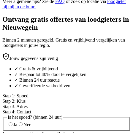
Meer algemene tips? Zie de
FAQ
of zoek op locatie via
loodgieter
bij mij in de buurt
.
Ontvang gratis offertes van loodgieters in
Nieuwegein
Binnen 2 minuten geregeld. Gratis en vrijblijvend vergelijken van
loodgieters in jouw regio.
Jouw gegevens zijn veilig
✓ Gratis & vrijblijvend
✓ Bespaar tot 40% door te vergelijken
✓ Binnen 24 uur reactie
✓ Geverifieerde vakbedrijven
Stap
1
:
Spoed
Stap
2
:
Klus
Stap
3
:
Adres
Stap
4
:
Contact
Is het spoed? (binnen 24 uur)
Ja
Nee