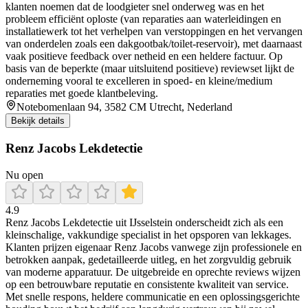
klanten noemen dat de loodgieter snel onderweg was en het
probleem efficiënt oploste (van reparaties aan waterleidingen en
installatiewerk tot het verhelpen van verstoppingen en het vervangen
van onderdelen zoals een dakgootbak/toilet-reservoir), met daarnaast
vaak positieve feedback over netheid en een heldere factuur. Op
basis van de beperkte (maar uitsluitend positieve) reviewset lijkt de
onderneming vooral te excelleren in spoed- en kleine/medium
reparaties met goede klantbeleving.
Notebomenlaan 94, 3582 CM Utrecht, Nederland
Bekijk details
Renz Jacobs Lekdetectie
Nu open
4.9
Renz Jacobs Lekdetectie uit IJsselstein onderscheidt zich als een
kleinschalige, vakkundige specialist in het opsporen van lekkages.
Klanten prijzen eigenaar Renz Jacobs vanwege zijn professionele en
betrokken aanpak, gedetailleerde uitleg, en het zorgvuldig gebruik
van moderne apparatuur. De uitgebreide en oprechte reviews wijzen
op een betrouwbare reputatie en consistente kwaliteit van service.
Met snelle respons, heldere communicatie en een oplossingsgerichte