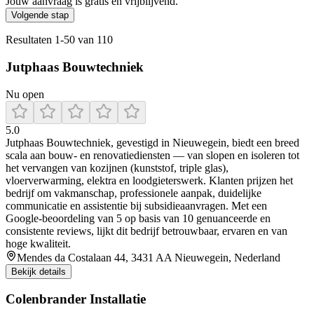
Jouw aanvraag is gratis en vrijblijvend.
Volgende stap
Resultaten
1
-
50
van
110
Jutphaas Bouwtechniek
Nu open
5.0
Jutphaas Bouwtechniek, gevestigd in Nieuwegein, biedt een breed
scala aan bouw- en renovatiediensten — van slopen en isoleren tot
het vervangen van kozijnen (kunststof, triple glas),
vloerverwarming, elektra en loodgieterswerk. Klanten prijzen het
bedrijf om vakmanschap, professionele aanpak, duidelijke
communicatie en assistentie bij subsidieaanvragen. Met een
Google‑beoordeling van 5 op basis van 10 genuanceerde en
consistente reviews, lijkt dit bedrijf betrouwbaar, ervaren en van
hoge kwaliteit.
Mendes da Costalaan 44, 3431 AA Nieuwegein, Nederland
Bekijk details
Colenbrander Installatie