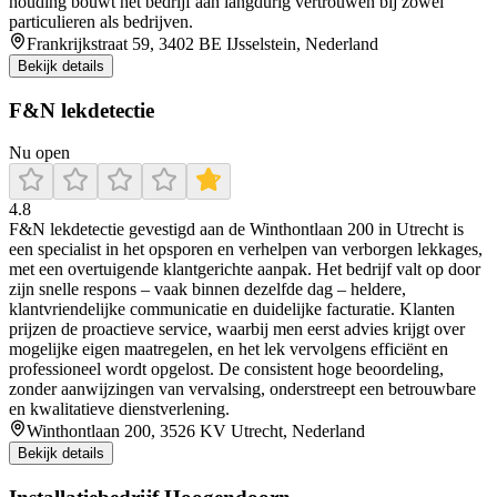
houding bouwt het bedrijf aan langdurig vertrouwen bij zowel
particulieren als bedrijven.
Frankrijkstraat 59, 3402 BE IJsselstein, Nederland
Bekijk details
F&N lekdetectie
Nu open
4.8
F&N lekdetectie gevestigd aan de Winthontlaan 200 in Utrecht is
een specialist in het opsporen en verhelpen van verborgen lekkages,
met een overtuigende klantgerichte aanpak. Het bedrijf valt op door
zijn snelle respons – vaak binnen dezelfde dag – heldere,
klantvriendelijke communicatie en duidelijke facturatie. Klanten
prijzen de proactieve service, waarbij men eerst advies krijgt over
mogelijke eigen maatregelen, en het lek vervolgens efficiënt en
professioneel wordt opgelost. De consistent hoge beoordeling,
zonder aanwijzingen van vervalsing, onderstreept een betrouwbare
en kwalitatieve dienstverlening.
Winthontlaan 200, 3526 KV Utrecht, Nederland
Bekijk details