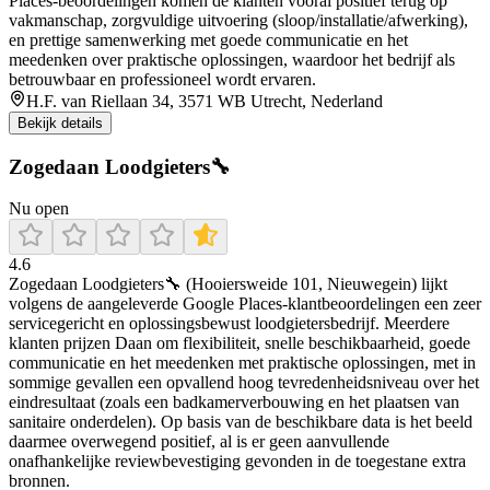
Places-beoordelingen komen de klanten vooral positief terug op
vakmanschap, zorgvuldige uitvoering (sloop/installatie/afwerking),
en prettige samenwerking met goede communicatie en het
meedenken over praktische oplossingen, waardoor het bedrijf als
betrouwbaar en professioneel wordt ervaren.
H.F. van Riellaan 34, 3571 WB Utrecht, Nederland
Bekijk details
Zogedaan Loodgieters🔧
Nu open
4.6
Zogedaan Loodgieters🔧 (Hooiersweide 101, Nieuwegein) lijkt
volgens de aangeleverde Google Places-klantbeoordelingen een zeer
servicegericht en oplossingsbewust loodgietersbedrijf. Meerdere
klanten prijzen Daan om flexibiliteit, snelle beschikbaarheid, goede
communicatie en het meedenken met praktische oplossingen, met in
sommige gevallen een opvallend hoog tevredenheidsniveau over het
eindresultaat (zoals een badkamerverbouwing en het plaatsen van
sanitaire onderdelen). Op basis van de beschikbare data is het beeld
daarmee overwegend positief, al is er geen aanvullende
onafhankelijke reviewbevestiging gevonden in de toegestane extra
bronnen.