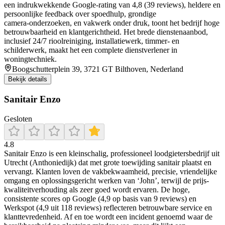
een indrukwekkende Google-rating van 4,8 (39 reviews), heldere en
persoonlijke feedback over spoedhulp, grondige
camera‑onderzoeken, en vakwerk onder druk, toont het bedrijf hoge
betrouwbaarheid en klantgerichtheid. Het brede dienstenaanbod,
inclusief 24/7 rioolreiniging, installatiewerk, timmer- en
schilderwerk, maakt het een complete dienstverlener in
woningtechniek.
Boogschutterplein 39, 3721 GT Bilthoven, Nederland
Bekijk details
Sanitair Enzo
Gesloten
4.8
Sanitair Enzo is een kleinschalig, professioneel loodgietersbedrijf uit
Utrecht (Anthoniedijk) dat met grote toewijding sanitair plaatst en
vervangt. Klanten loven de vakbekwaamheid, precisie, vriendelijke
omgang en oplossingsgericht werken van ‘John’, terwijl de prijs-
kwaliteitverhouding als zeer goed wordt ervaren. De hoge,
consistente scores op Google (4,9 op basis van 9 reviews) en
Werkspot (4,9 uit 118 reviews) reflecteren betrouwbare service en
klanttevredenheid. Af en toe wordt een incident genoemd waar de