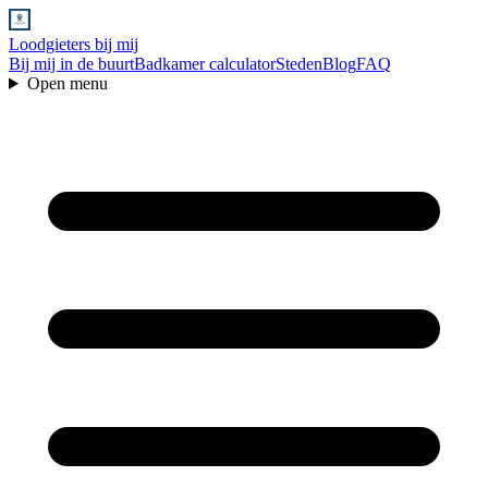
Loodgieters bij mij
Bij mij in de buurt
Badkamer calculator
Steden
Blog
FAQ
Open menu