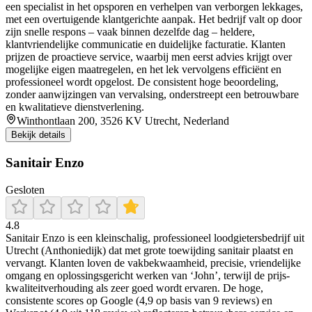
een specialist in het opsporen en verhelpen van verborgen lekkages,
met een overtuigende klantgerichte aanpak. Het bedrijf valt op door
zijn snelle respons – vaak binnen dezelfde dag – heldere,
klantvriendelijke communicatie en duidelijke facturatie. Klanten
prijzen de proactieve service, waarbij men eerst advies krijgt over
mogelijke eigen maatregelen, en het lek vervolgens efficiënt en
professioneel wordt opgelost. De consistent hoge beoordeling,
zonder aanwijzingen van vervalsing, onderstreept een betrouwbare
en kwalitatieve dienstverlening.
Winthontlaan 200, 3526 KV Utrecht, Nederland
Bekijk details
Sanitair Enzo
Gesloten
4.8
Sanitair Enzo is een kleinschalig, professioneel loodgietersbedrijf uit
Utrecht (Anthoniedijk) dat met grote toewijding sanitair plaatst en
vervangt. Klanten loven de vakbekwaamheid, precisie, vriendelijke
omgang en oplossingsgericht werken van ‘John’, terwijl de prijs-
kwaliteitverhouding als zeer goed wordt ervaren. De hoge,
consistente scores op Google (4,9 op basis van 9 reviews) en