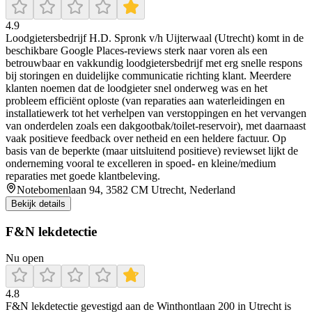
4.9
Loodgietersbedrijf H.D. Spronk v/h Uijterwaal (Utrecht) komt in de
beschikbare Google Places-reviews sterk naar voren als een
betrouwbaar en vakkundig loodgietersbedrijf met erg snelle respons
bij storingen en duidelijke communicatie richting klant. Meerdere
klanten noemen dat de loodgieter snel onderweg was en het
probleem efficiënt oploste (van reparaties aan waterleidingen en
installatiewerk tot het verhelpen van verstoppingen en het vervangen
van onderdelen zoals een dakgootbak/toilet-reservoir), met daarnaast
vaak positieve feedback over netheid en een heldere factuur. Op
basis van de beperkte (maar uitsluitend positieve) reviewset lijkt de
onderneming vooral te excelleren in spoed- en kleine/medium
reparaties met goede klantbeleving.
Notebomenlaan 94, 3582 CM Utrecht, Nederland
Bekijk details
F&N lekdetectie
Nu open
4.8
F&N lekdetectie gevestigd aan de Winthontlaan 200 in Utrecht is