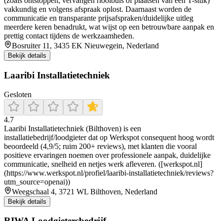
(zoals ontstoppen, vervangen rioolbuis of plaatsen van een T-stuk)
vakkundig en volgens afspraak oplost. Daarnaast worden de
communicatie en transparante prijsafspraken/duidelijke uitleg
meerdere keren benadrukt, wat wijst op een betrouwbare aanpak en
prettig contact tijdens de werkzaamheden.
Bosruiter 11, 3435 EK Nieuwegein, Nederland
Bekijk details
Laaribi Installatietechniek
Gesloten
4.7
Laaribi Installatietechniek (Bilthoven) is een
installatiebedrijf/loodgieter dat op Werkspot consequent hoog wordt
beoordeeld (4,9/5; ruim 200+ reviews), met klanten die vooral
positieve ervaringen noemen over professionele aanpak, duidelijke
communicatie, snelheid en netjes werk afleveren. ([werkspot.nl]
(https://www.werkspot.nl/profiel/laaribi-installatietechniek/reviews?
utm_source=openai))
Weegschaal 4, 3721 WL Bilthoven, Nederland
Bekijk details
RIWA Loodgietersbedrijf