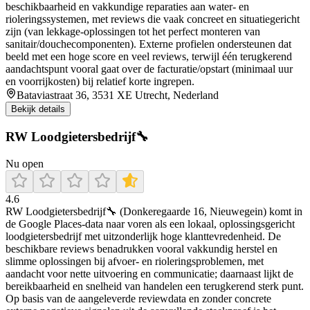
beschikbaarheid en vakkundige reparaties aan water- en
rioleringssystemen, met reviews die vaak concreet en situatiegericht
zijn (van lekkage-oplossingen tot het perfect monteren van
sanitair/douchecomponenten). Externe profielen ondersteunen dat
beeld met een hoge score en veel reviews, terwijl één terugkerend
aandachtspunt vooral gaat over de facturatie/opstart (minimaal uur
en voorrijkosten) bij relatief korte ingrepen.
Bataviastraat 36, 3531 XE Utrecht, Nederland
Bekijk details
RW Loodgietersbedrijf🔧
Nu open
4.6
RW Loodgietersbedrijf🔧 (Donkeregaarde 16, Nieuwegein) komt in
de Google Places-data naar voren als een lokaal, oplossingsgericht
loodgietersbedrijf met uitzonderlijk hoge klanttevredenheid. De
beschikbare reviews benadrukken vooral vakkundig herstel en
slimme oplossingen bij afvoer- en rioleringsproblemen, met
aandacht voor nette uitvoering en communicatie; daarnaast lijkt de
bereikbaarheid en snelheid van handelen een terugkerend sterk punt.
Op basis van de aangeleverde reviewdata en zonder concrete