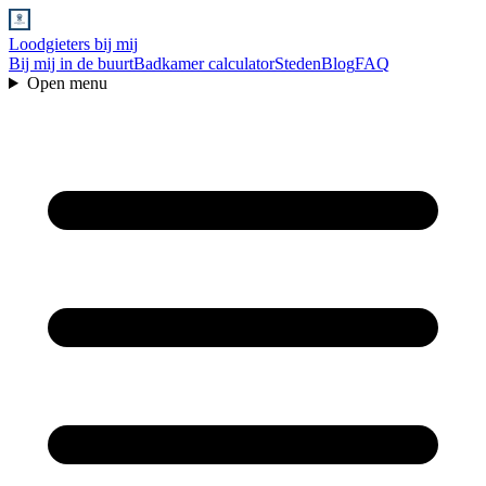
Loodgieters bij mij
Bij mij in de buurt
Badkamer calculator
Steden
Blog
FAQ
Open menu