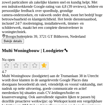
zowel particuliere als zakelijke klanten snel en kundig helpt. Met
een indrukwekkende Google-rating van 4,8 (39 reviews), heldere en
persoonlijke feedback over spoedhulp, grondige
camera‑onderzoeken, en vakwerk onder druk, toont het bedrijf hoge
betrouwbaarheid en klantgerichtheid. Het brede dienstenaanbod,
inclusief 24/7 rioolreiniging, installatiewerk, timmer- en
schilderwerk, maakt het een complete dienstverlener in
woningtechniek.
Boogschutterplein 39, 3721 GT Bilthoven, Nederland
Bekijk details
Multi Woningbouw | Loodgieter🔧
Nu open
4.7
Multi Woningbouw (loodgieter) aan de Trumanlaan 38 in Utrecht
wordt door klanten in de aangeleverde Google Places data
doorgaans beoordeeld als snel, vriendelijk en vooral vakkundig, met
nadruk op nette uitvoering, goede communicatie en actief
meedenken bij situaties zoals CV-leidingen/boiler en
kraanvervanging. Ook aanvullende signalen lijken te passen bij
dezelfde proactieve werkwijze: op Werkspot komt een vergelijkbare