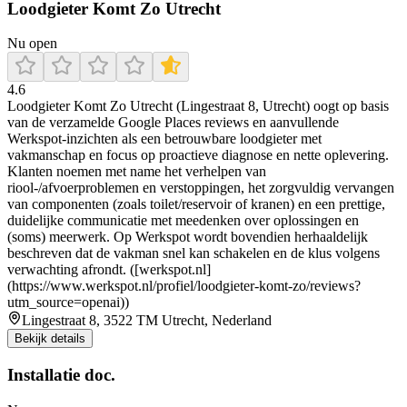
Loodgieter Komt Zo Utrecht
Nu open
4.6
Loodgieter Komt Zo Utrecht (Lingestraat 8, Utrecht) oogt op basis
van de verzamelde Google Places reviews en aanvullende
Werkspot-inzichten als een betrouwbare loodgieter met
vakmanschap en focus op proactieve diagnose en nette oplevering.
Klanten noemen met name het verhelpen van
riool-/afvoerproblemen en verstoppingen, het zorgvuldig vervangen
van componenten (zoals toilet/reservoir of kranen) en een prettige,
duidelijke communicatie met meedenken over oplossingen en
(soms) meerwerk. Op Werkspot wordt bovendien herhaaldelijk
beschreven dat de vakman snel kan schakelen en de klus volgens
verwachting afrondt. ([werkspot.nl]
(https://www.werkspot.nl/profiel/loodgieter-komt-zo/reviews?
utm_source=openai))
Lingestraat 8, 3522 TM Utrecht, Nederland
Bekijk details
Installatie doc.