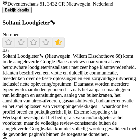
Deventerschans 51, 3432 CR Nieuwegein, Nederland
Bekijk details
Soltani Loodgieter🔧
Nu open
4.6
Soltani Loodgieter🔧 (Nieuwegein, Willem Elsschothove 66) komt
in de aangeleverde Google Places reviews naar voren als een
betrouwbare loodgieter/installateur met zeer hoge klanttevredenheid.
Klanten beschrijven een vlotte en duidelijke communicatie,
meedenken over de beste oplossingen en een zorgvuldige uitvoering
inclusief nette oplevering/opruimen. Daarnaast worden meerdere
typen werkzaamheden genoemd—zoals het aanpassen/aanleggen
van leidingen en aansluitingen, aanleg van buitenkranen, het
aansluiten van airco-afvoeren, gasaansluitwerk, badkamerrenovatie
en het snel oplossen van verstoppingen/lekkages—waardoor het
profiel breed en praktijkgericht lijkt. Externe koppeling via
Werkspot bevestigt dat het bedrijf als vakman/loodgieter actief
voorkomt, maar de volledige review-consistentie buiten de
aangeleverde Google-data kon niet volledig worden gevalideerd met
de gevonden pagina’s binnen de toegestane domeinen.