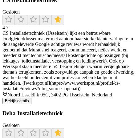
CS Installatietechniek
Gesloten
4.7
CS Installatietechniek (IJsselstein) lijkt een betrouwbare
loodgieter/klussenmaker met aantoonbaar sterke klantervaringen: in
de aangeleverde Google-achtige reviews wordt herhaaldelijk
genoemd dat Murat snel reageert, communiceert, netjes werkt en
meedenkt met technische/meestal kostengerichte oplossingen (bij
lekkages, toiletinstallatie, verstopping en leidingwerk). Ook op
Werkspot staan meerdere 5/5-beoordelingen waarin vergelijkbare
thema’s terugkomen, zoals zorgvuldige aanpak en goede afwerking,
wat het beeld ondersteunt van professioneel en klantgericht
handelen. ([werkspot.nl](https://www.werkspot.nl/profiel/cs-
installatie/reviews?utm_source=openai))
Noord IJsseldijk 95C, 3402 PG IJsselstein, Nederland
Bekijk details
Deha Installatietechniek
Gesloten