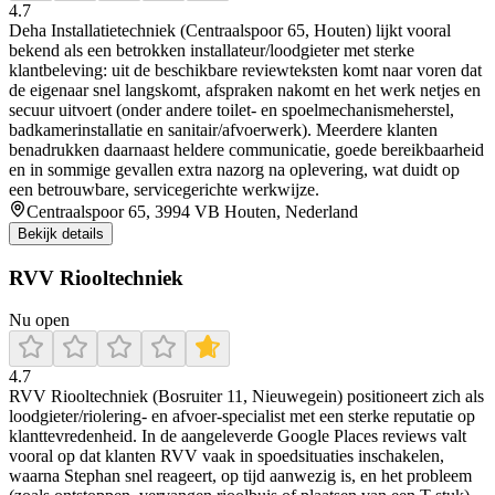
4.7
Deha Installatietechniek (Centraalspoor 65, Houten) lijkt vooral
bekend als een betrokken installateur/loodgieter met sterke
klantbeleving: uit de beschikbare reviewteksten komt naar voren dat
de eigenaar snel langskomt, afspraken nakomt en het werk netjes en
secuur uitvoert (onder andere toilet- en spoelmechanismeherstel,
badkamerinstallatie en sanitair/afvoerwerk). Meerdere klanten
benadrukken daarnaast heldere communicatie, goede bereikbaarheid
en in sommige gevallen extra nazorg na oplevering, wat duidt op
een betrouwbare, servicegerichte werkwijze.
Centraalspoor 65, 3994 VB Houten, Nederland
Bekijk details
RVV Riooltechniek
Nu open
4.7
RVV Riooltechniek (Bosruiter 11, Nieuwegein) positioneert zich als
loodgieter/riolering- en afvoer-specialist met een sterke reputatie op
klanttevredenheid. In de aangeleverde Google Places reviews valt
vooral op dat klanten RVV vaak in spoedsituaties inschakelen,
waarna Stephan snel reageert, op tijd aanwezig is, en het probleem