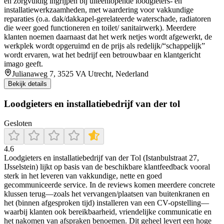
en zorgvuldig ingrijpen bij uiteenlopende loodgieters- en
installatiewerkzaamheden, met waardering voor vakkundige
reparaties (o.a. dak/dakkapel-gerelateerde waterschade, radiatoren
die weer goed functioneren en toilet/ sanitairwerk). Meerdere
klanten noemen daarnaast dat het werk netjes wordt afgewerkt, de
werkplek wordt opgeruimd en de prijs als redelijk/“schappelijk”
wordt ervaren, wat het bedrijf een betrouwbaar en klantgericht
imago geeft.
Julianaweg 7, 3525 VA Utrecht, Nederland
Bekijk details
Loodgieters en installatiebedrijf van der tol
Gesloten
4.6
Loodgieters en installatiebedrijf van der Tol (Istanbulstraat 27,
IJsselstein) lijkt op basis van de beschikbare klantfeedback vooral
sterk in het leveren van vakkundige, nette en goed
gecommuniceerde service. In de reviews komen meerdere concrete
klussen terug—zoals het vervangen/plaatsen van buitenkranen en
het (binnen afgesproken tijd) installeren van een CV-opstelling—
waarbij klanten ook bereikbaarheid, vriendelijke communicatie en
het nakomen van afspraken benoemen. Dit geheel levert een hoge