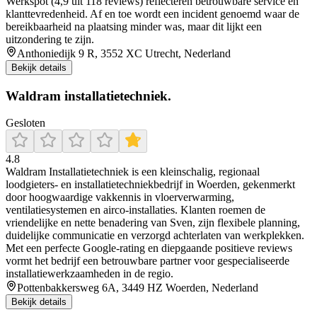
Werkspot (4,9 uit 118 reviews) reflecteren betrouwbare service en
klanttevredenheid. Af en toe wordt een incident genoemd waar de
bereikbaarheid na plaatsing minder was, maar dit lijkt een
uitzondering te zijn.
Anthoniedijk 9 R, 3552 XC Utrecht, Nederland
Bekijk details
Waldram installatietechniek.
Gesloten
4.8
Waldram Installatietechniek is een kleinschalig, regionaal
loodgieters- en installatietechniekbedrijf in Woerden, gekenmerkt
door hoogwaardige vakkennis in vloerverwarming,
ventilatiesystemen en airco-installaties. Klanten roemen de
vriendelijke en nette benadering van Sven, zijn flexibele planning,
duidelijke communicatie en verzorgd achterlaten van werkplekken.
Met een perfecte Google-rating en diepgaande positieve reviews
vormt het bedrijf een betrouwbare partner voor gespecialiseerde
installatiewerkzaamheden in de regio.
Pottenbakkersweg 6A, 3449 HZ Woerden, Nederland
Bekijk details