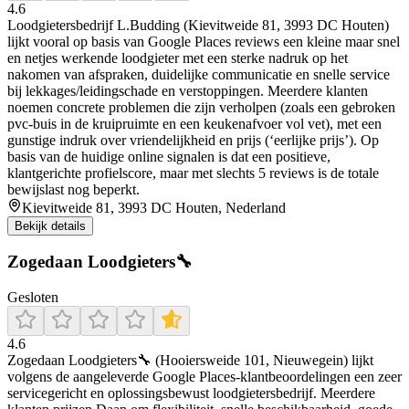
4.6
Loodgietersbedrijf L.Budding (Kievitweide 81, 3993 DC Houten)
lijkt vooral op basis van Google Places reviews een kleine maar snel
en netjes werkende loodgieter met een sterke nadruk op het
nakomen van afspraken, duidelijke communicatie en snelle service
bij lekkages/leidingschade en verstoppingen. Meerdere klanten
noemen concrete problemen die zijn verholpen (zoals een gebroken
pvc-buis in de kruipruimte en een keukenafvoer vol vet), met een
gunstige indruk over vriendelijkheid en prijs (‘eerlijke prijs’). Op
basis van de huidige online signalen is dat een positieve,
klantgerichte profielscore, maar met slechts 5 reviews is de totale
bewijslast nog beperkt.
Kievitweide 81, 3993 DC Houten, Nederland
Bekijk details
Zogedaan Loodgieters🔧
Gesloten
4.6
Zogedaan Loodgieters🔧 (Hooiersweide 101, Nieuwegein) lijkt
volgens de aangeleverde Google Places-klantbeoordelingen een zeer
servicegericht en oplossingsbewust loodgietersbedrijf. Meerdere