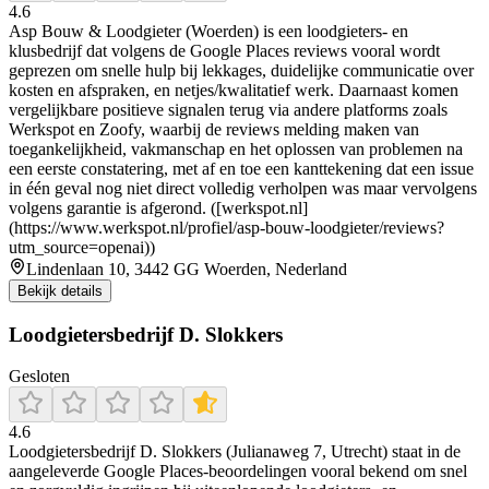
4.6
Asp Bouw & Loodgieter (Woerden) is een loodgieters- en
klusbedrijf dat volgens de Google Places reviews vooral wordt
geprezen om snelle hulp bij lekkages, duidelijke communicatie over
kosten en afspraken, en netjes/kwalitatief werk. Daarnaast komen
vergelijkbare positieve signalen terug via andere platforms zoals
Werkspot en Zoofy, waarbij de reviews melding maken van
toegankelijkheid, vakmanschap en het oplossen van problemen na
een eerste constatering, met af en toe een kanttekening dat een issue
in één geval nog niet direct volledig verholpen was maar vervolgens
volgens garantie is afgerond. ([werkspot.nl]
(https://www.werkspot.nl/profiel/asp-bouw-loodgieter/reviews?
utm_source=openai))
Lindenlaan 10, 3442 GG Woerden, Nederland
Bekijk details
Loodgietersbedrijf D. Slokkers
Gesloten
4.6
Loodgietersbedrijf D. Slokkers (Julianaweg 7, Utrecht) staat in de
aangeleverde Google Places-beoordelingen vooral bekend om snel