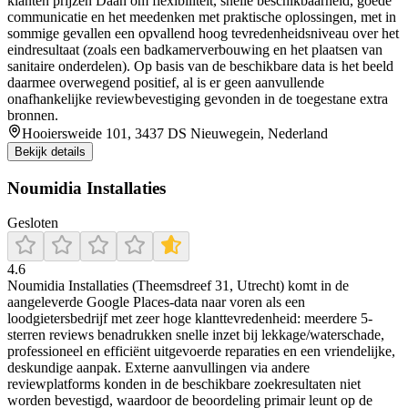
klanten prijzen Daan om flexibiliteit, snelle beschikbaarheid, goede
communicatie en het meedenken met praktische oplossingen, met in
sommige gevallen een opvallend hoog tevredenheidsniveau over het
eindresultaat (zoals een badkamerverbouwing en het plaatsen van
sanitaire onderdelen). Op basis van de beschikbare data is het beeld
daarmee overwegend positief, al is er geen aanvullende
onafhankelijke reviewbevestiging gevonden in de toegestane extra
bronnen.
Hooiersweide 101, 3437 DS Nieuwegein, Nederland
Bekijk details
Noumidia Installaties
Gesloten
4.6
Noumidia Installaties (Theemsdreef 31, Utrecht) komt in de
aangeleverde Google Places-data naar voren als een
loodgietersbedrijf met zeer hoge klanttevredenheid: meerdere 5-
sterren reviews benadrukken snelle inzet bij lekkage/waterschade,
professioneel en efficiënt uitgevoerde reparaties en een vriendelijke,
deskundige aanpak. Externe aanvullingen via andere
reviewplatforms konden in de beschikbare zoekresultaten niet
worden bevestigd, waardoor de beoordeling primair leunt op de