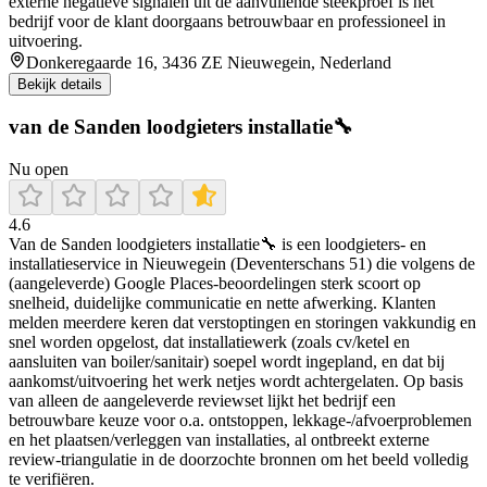
externe negatieve signalen uit de aanvullende steekproef is het
bedrijf voor de klant doorgaans betrouwbaar en professioneel in
uitvoering.
Donkeregaarde 16, 3436 ZE Nieuwegein, Nederland
Bekijk details
van de Sanden loodgieters installatie🔧
Nu open
4.6
Van de Sanden loodgieters installatie🔧 is een loodgieters- en
installatieservice in Nieuwegein (Deventerschans 51) die volgens de
(aangeleverde) Google Places-beoordelingen sterk scoort op
snelheid, duidelijke communicatie en nette afwerking. Klanten
melden meerdere keren dat verstoptingen en storingen vakkundig en
snel worden opgelost, dat installatiewerk (zoals cv/ketel en
aansluiten van boiler/sanitair) soepel wordt ingepland, en dat bij
aankomst/uitvoering het werk netjes wordt achtergelaten. Op basis
van alleen de aangeleverde reviewset lijkt het bedrijf een
betrouwbare keuze voor o.a. ontstoppen, lekkage-/afvoerproblemen
en het plaatsen/verleggen van installaties, al ontbreekt externe
review-triangulatie in de doorzochte bronnen om het beeld volledig
te verifiëren.