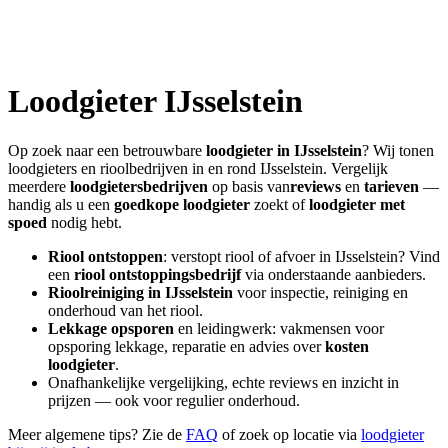
Loodgieter
IJsselstein
Op zoek naar een betrouwbare
loodgieter in
IJsselstein
? Wij tonen
loodgieters en rioolbedrijven in en rond
IJsselstein
. Vergelijk
meerdere
loodgietersbedrijven
op basis van
reviews
en
tarieven
—
handig als u een
goedkope loodgieter
zoekt of
loodgieter met
spoed
nodig hebt.
Riool ontstoppen
: verstopt riool of afvoer in
IJsselstein
? Vind
een
riool ontstoppingsbedrijf
via onderstaande aanbieders.
Rioolreiniging in
IJsselstein
voor inspectie, reiniging en
onderhoud van het riool.
Lekkage opsporen
en leidingwerk: vakmensen voor
opsporing lekkage, reparatie en advies over
kosten
loodgieter
.
Onafhankelijke vergelijking, echte reviews en inzicht in
prijzen — ook voor regulier onderhoud.
Meer algemene tips? Zie de
FAQ
of zoek op locatie via
loodgieter