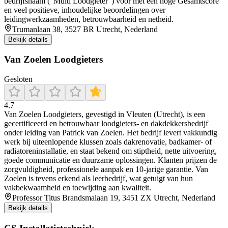
bedrijfsnaam (“Multi Loodgieter”) voor met een hoge Gesamtscore
en veel positieve, inhoudelijke beoordelingen over
leidingwerkzaamheden, betrouwbaarheid en netheid.
Trumanlaan 38, 3527 BR Utrecht, Nederland
Bekijk details
Van Zoelen Loodgieters
Gesloten
4.7
Van Zoelen Loodgieters, gevestigd in Vleuten (Utrecht), is een
gecertificeerd en betrouwbaar loodgieters‑ en dakdekkersbedrijf
onder leiding van Patrick van Zoelen. Het bedrijf levert vakkundig
werk bij uiteenlopende klussen zoals dakrenovatie, badkamer‑ of
radiatoreninstallatie, en staat bekend om stiptheid, nette uitvoering,
goede communicatie en duurzame oplossingen. Klanten prijzen de
zorgvuldigheid, professionele aanpak en 10‑jarige garantie. Van
Zoelen is tevens erkend als leerbedrijf, wat getuigt van hun
vakbekwaamheid en toewijding aan kwaliteit.
Professor Titus Brandsmalaan 19, 3451 ZX Utrecht, Nederland
Bekijk details