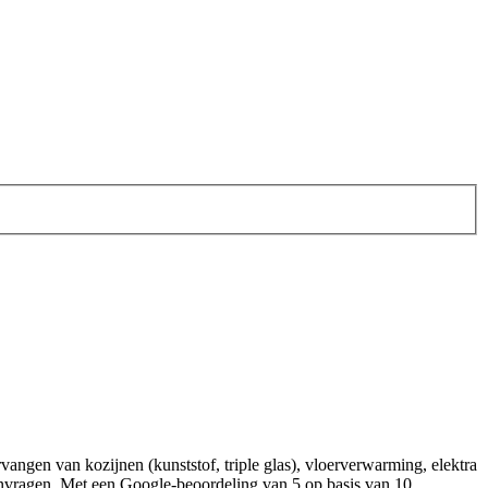
angen van kozijnen (kunststof, triple glas), vloerverwarming, elektra
aanvragen. Met een Google‑beoordeling van 5 op basis van 10