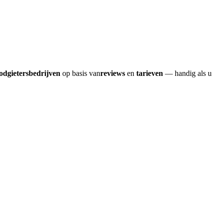
odgietersbedrijven
op basis van
reviews
en
tarieven
— handig als u