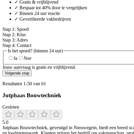
✓ Gratis & vrijblijvend
✓ Bespaar tot 40% door te vergelijken
✓ Binnen 24 uur reactie
✓ Geverifieerde vakbedrijven
Stap
1
:
Spoed
Stap
2
:
Klus
Stap
3
:
Adres
Stap
4
:
Contact
Is het spoed? (binnen 24 uur)
Ja
Nee
Jouw aanvraag is gratis en vrijblijvend.
Volgende stap
Resultaten
1
-
50
van
61
Jutphaas Bouwtechniek
Gesloten
5.0
Jutphaas Bouwtechniek, gevestigd in Nieuwegein, biedt een breed scal
en loodgieterswerk. Klanten prijzen het bedrijf om vakmanschap, prof