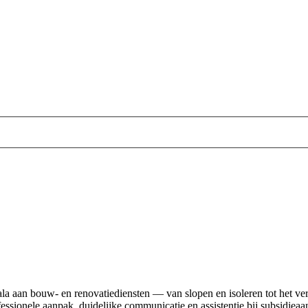
a aan bouw- en renovatiediensten — van slopen en isoleren tot het verv
essionele aanpak, duidelijke communicatie en assistentie bij subsidie