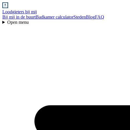
Loodgieters bij mij
Bij mij in de buurt
Badkamer calculator
Steden
Blog
FAQ
Open menu