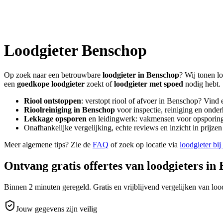
Loodgieter
Benschop
Op zoek naar een betrouwbare
loodgieter in
Benschop
? Wij tonen l
een
goedkope loodgieter
zoekt of
loodgieter met spoed
nodig hebt.
Riool ontstoppen
: verstopt riool of afvoer in
Benschop
? Vind 
Rioolreiniging in
Benschop
voor inspectie, reiniging en onder
Lekkage opsporen
en leidingwerk: vakmensen voor opsporing 
Onafhankelijke vergelijking, echte reviews en inzicht in prijz
Meer algemene tips? Zie de
FAQ
of zoek op locatie via
loodgieter bij
Ontvang gratis offertes van loodgieters in
Binnen 2 minuten geregeld. Gratis en vrijblijvend vergelijken van lood
Jouw gegevens zijn veilig