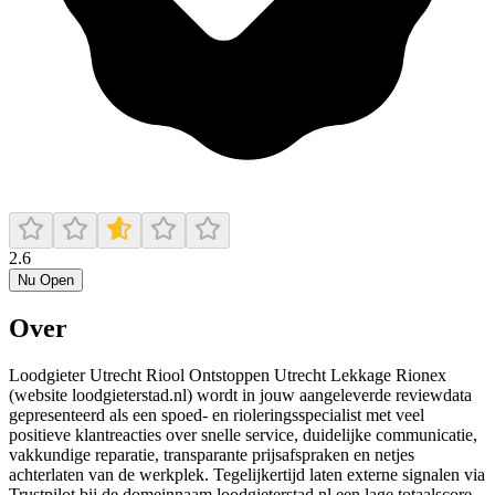
2.6
Nu Open
Over
Loodgieter Utrecht Riool Ontstoppen Utrecht Lekkage Rionex
(website loodgieterstad.nl) wordt in jouw aangeleverde reviewdata
gepresenteerd als een spoed- en rioleringsspecialist met veel
positieve klantreacties over snelle service, duidelijke communicatie,
vakkundige reparatie, transparante prijsafspraken en netjes
achterlaten van de werkplek. Tegelijkertijd laten externe signalen via
Trustpilot bij de domeinnaam loodgieterstad.nl een lage totaalscore