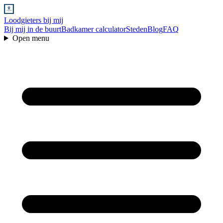
Loodgieters bij mij
Bij mij in de buurt
Badkamer calculator
Steden
Blog
FAQ
Open menu