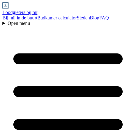
Loodgieters bij mij
Bij mij in de buurt
Badkamer calculator
Steden
Blog
FAQ
Open menu