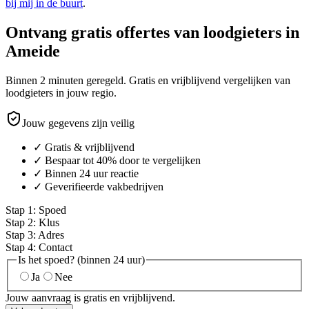
bij mij in de buurt
.
Ontvang gratis offertes van loodgieters in
Ameide
Binnen 2 minuten geregeld. Gratis en vrijblijvend vergelijken van
loodgieters in jouw regio.
Jouw gegevens zijn veilig
✓ Gratis & vrijblijvend
✓ Bespaar tot 40% door te vergelijken
✓ Binnen 24 uur reactie
✓ Geverifieerde vakbedrijven
Stap
1
:
Spoed
Stap
2
:
Klus
Stap
3
:
Adres
Stap
4
:
Contact
Is het spoed? (binnen 24 uur)
Ja
Nee
Jouw aanvraag is gratis en vrijblijvend.