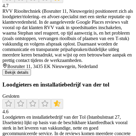
4.7
RVV Riooltechniek (Bosruiter 11, Nieuwegein) positioneert zich als
loodgieter/riolering- en afvoer-specialist met een sterke reputatie op
klanttevredenheid. In de aangeleverde Google Places reviews valt
vooral op dat klanten RVV vaak in spoedsituaties inschakelen,
waarna Stephan snel reageert, op tijd aanwezig is, en het probleem
(zoals ontstoppen, vervangen rioolbuis of plaatsen van een T-stuk)
vakkundig en volgens afspraak oplost. Daarnaast worden de
communicatie en transparante prijsafspraken/duidelijke uitleg
meerdere keren benadrukt, wat wijst op een betrouwbare aanpak en
prettig contact tijdens de werkzaamheden.
Bosruiter 11, 3435 EK Nieuwegein, Nederland
Bekijk details
Loodgieters en installatiebedrijf van der tol
Gesloten
4.6
Loodgieters en installatiebedrijf van der Tol (Istanbulstraat 27,
IJsselstein) lijkt op basis van de beschikbare klantfeedback vooral
sterk in het leveren van vakkundige, nette en goed
gecommuniceerde service. In de reviews komen meerdere concrete