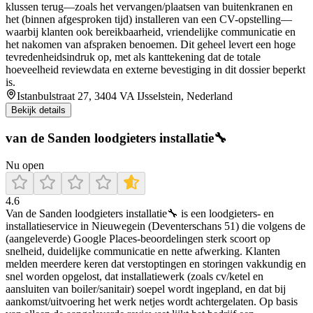
klussen terug—zoals het vervangen/plaatsen van buitenkranen en
het (binnen afgesproken tijd) installeren van een CV-opstelling—
waarbij klanten ook bereikbaarheid, vriendelijke communicatie en
het nakomen van afspraken benoemen. Dit geheel levert een hoge
tevredenheidsindruk op, met als kanttekening dat de totale
hoeveelheid reviewdata en externe bevestiging in dit dossier beperkt
is.
Istanbulstraat 27, 3404 VA IJsselstein, Nederland
Bekijk details
van de Sanden loodgieters installatie🔧
Nu open
4.6
Van de Sanden loodgieters installatie🔧 is een loodgieters- en
installatieservice in Nieuwegein (Deventerschans 51) die volgens de
(aangeleverde) Google Places-beoordelingen sterk scoort op
snelheid, duidelijke communicatie en nette afwerking. Klanten
melden meerdere keren dat verstoptingen en storingen vakkundig en
snel worden opgelost, dat installatiewerk (zoals cv/ketel en
aansluiten van boiler/sanitair) soepel wordt ingepland, en dat bij
aankomst/uitvoering het werk netjes wordt achtergelaten. Op basis