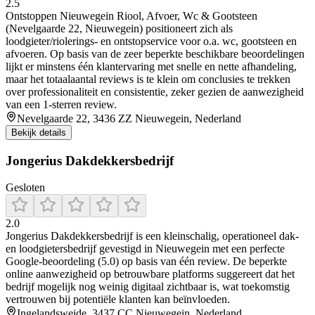
2.5
Ontstoppen Nieuwegein Riool, Afvoer, Wc & Gootsteen
(Nevelgaarde 22, Nieuwegein) positioneert zich als
loodgieter/riolerings- en ontstopservice voor o.a. wc, gootsteen en
afvoeren. Op basis van de zeer beperkte beschikbare beoordelingen
lijkt er minstens één klantervaring met snelle en nette afhandeling,
maar het totaalaantal reviews is te klein om conclusies te trekken
over professionaliteit en consistentie, zeker gezien de aanwezigheid
van een 1-sterren review.
Nevelgaarde 22, 3436 ZZ Nieuwegein, Nederland
Bekijk details
Jongerius Dakdekkersbedrijf
Gesloten
2.0
Jongerius Dakdekkersbedrijf is een kleinschalig, operationeel dak-
en loodgietersbedrijf gevestigd in Nieuwegein met een perfecte
Google-beoordeling (5.0) op basis van één review. De beperkte
online aanwezigheid op betrouwbare platforms suggereert dat het
bedrijf mogelijk nog weinig digitaal zichtbaar is, wat toekomstig
vertrouwen bij potentiële klanten kan beïnvloeden.
Ingelandsweide, 3437 CC Nieuwegein, Nederland