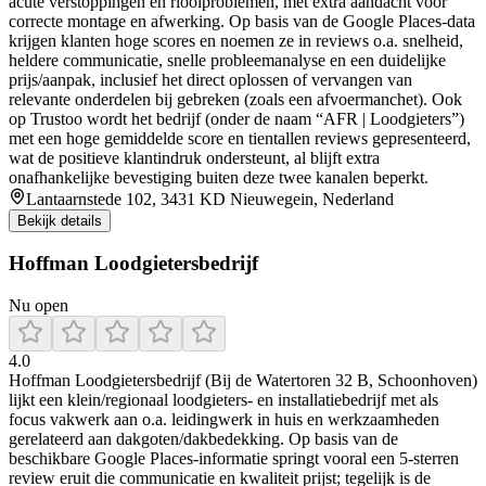
acute verstoppingen en rioolproblemen, met extra aandacht voor
correcte montage en afwerking. Op basis van de Google Places-data
krijgen klanten hoge scores en noemen ze in reviews o.a. snelheid,
heldere communicatie, snelle probleemanalyse en een duidelijke
prijs/aanpak, inclusief het direct oplossen of vervangen van
relevante onderdelen bij gebreken (zoals een afvoermanchet). Ook
op Trustoo wordt het bedrijf (onder de naam “AFR | Loodgieters”)
met een hoge gemiddelde score en tientallen reviews gepresenteerd,
wat de positieve klantindruk ondersteunt, al blijft extra
onafhankelijke bevestiging buiten deze twee kanalen beperkt.
Lantaarnstede 102, 3431 KD Nieuwegein, Nederland
Bekijk details
Hoffman Loodgietersbedrijf
Nu open
4.0
Hoffman Loodgietersbedrijf (Bij de Watertoren 32 B, Schoonhoven)
lijkt een klein/regionaal loodgieters- en installatiebedrijf met als
focus vakwerk aan o.a. leidingwerk in huis en werkzaamheden
gerelateerd aan dakgoten/dakbedekking. Op basis van de
beschikbare Google Places-informatie springt vooral een 5-sterren
review eruit die communicatie en kwaliteit prijst; tegelijk is de