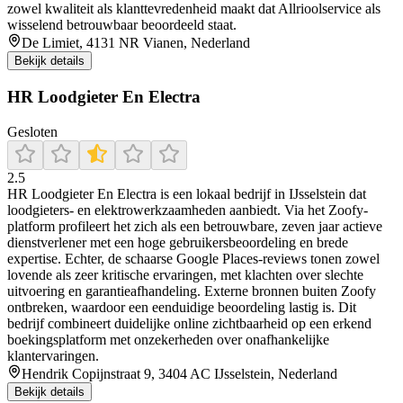
zowel kwaliteit als klanttevredenheid maakt dat Allrioolservice als
wisselend betrouwbaar beoordeeld staat.
De Limiet, 4131 NR Vianen, Nederland
Bekijk details
HR Loodgieter En Electra
Gesloten
2.5
HR Loodgieter En Electra is een lokaal bedrijf in IJsselstein dat
loodgieters- en elektrowerkzaamheden aanbiedt. Via het Zoofy-
platform profileert het zich als een betrouwbare, zeven jaar actieve
dienstverlener met een hoge gebruikersbeoordeling en brede
expertise. Echter, de schaarse Google Places-reviews tonen zowel
lovende als zeer kritische ervaringen, met klachten over slechte
uitvoering en garantieafhandeling. Externe bronnen buiten Zoofy
ontbreken, waardoor een eenduidige beoordeling lastig is. Dit
bedrijf combineert duidelijke online zichtbaarheid op een erkend
boekingsplatform met onzekerheden over onafhankelijke
klantervaringen.
Hendrik Copijnstraat 9, 3404 AC IJsselstein, Nederland
Bekijk details