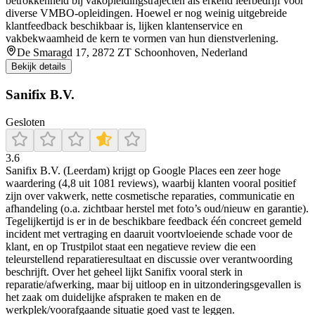
betrokkenheid bij vakopleidingstrajecten als erkend leerbedrijf voor
diverse VMBO-opleidingen. Hoewel er nog weinig uitgebreide
klantfeedback beschikbaar is, lijken klantenservice en
vakbekwaamheid de kern te vormen van hun dienstverlening.
De Smaragd 17, 2872 ZT Schoonhoven, Nederland
Bekijk details
Sanifix B.V.
Gesloten
3.6
Sanifix B.V. (Leerdam) krijgt op Google Places een zeer hoge
waardering (4,8 uit 1081 reviews), waarbij klanten vooral positief
zijn over vakwerk, nette cosmetische reparaties, communicatie en
afhandeling (o.a. zichtbaar herstel met foto’s oud/nieuw en garantie).
Tegelijkertijd is er in de beschikbare feedback één concreet gemeld
incident met vertraging en daaruit voortvloeiende schade voor de
klant, en op Trustpilot staat een negatieve review die een
teleurstellend reparatieresultaat en discussie over verantwoording
beschrijft. Over het geheel lijkt Sanifix vooral sterk in
reparatie/afwerking, maar bij uitloop en in uitzonderingsgevallen is
het zaak om duidelijke afspraken te maken en de
werkplek/voorafgaande situatie goed vast te leggen.