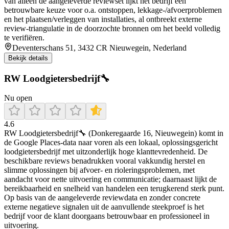
van alleen de aangeleverde reviewset lijkt het bedrijf een
betrouwbare keuze voor o.a. ontstoppen, lekkage-/afvoerproblemen
en het plaatsen/verleggen van installaties, al ontbreekt externe
review-triangulatie in de doorzochte bronnen om het beeld volledig
te verifiëren.
Deventerschans 51, 3432 CR Nieuwegein, Nederland
Bekijk details
RW Loodgietersbedrijf🔧
Nu open
4.6
RW Loodgietersbedrijf🔧 (Donkeregaarde 16, Nieuwegein) komt in
de Google Places-data naar voren als een lokaal, oplossingsgericht
loodgietersbedrijf met uitzonderlijk hoge klanttevredenheid. De
beschikbare reviews benadrukken vooral vakkundig herstel en
slimme oplossingen bij afvoer- en rioleringsproblemen, met
aandacht voor nette uitvoering en communicatie; daarnaast lijkt de
bereikbaarheid en snelheid van handelen een terugkerend sterk punt.
Op basis van de aangeleverde reviewdata en zonder concrete
externe negatieve signalen uit de aanvullende steekproef is het
bedrijf voor de klant doorgaans betrouwbaar en professioneel in
uitvoering.