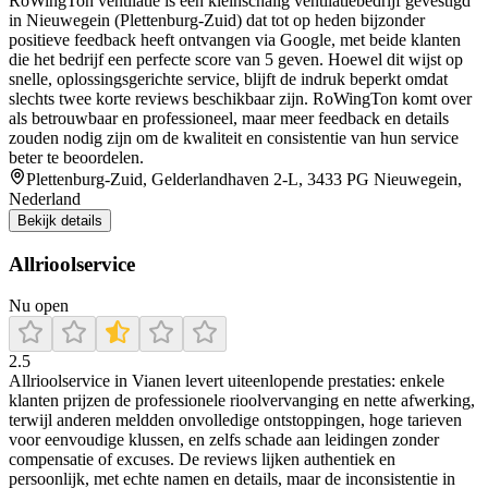
RoWingTon ventilatie is een kleinschalig ventilatiebedrijf gevestigd
in Nieuwegein (Plettenburg‑Zuid) dat tot op heden bijzonder
positieve feedback heeft ontvangen via Google, met beide klanten
die het bedrijf een perfecte score van 5 geven. Hoewel dit wijst op
snelle, oplossingsgerichte service, blijft de indruk beperkt omdat
slechts twee korte reviews beschikbaar zijn. RoWingTon komt over
als betrouwbaar en professioneel, maar meer feedback en details
zouden nodig zijn om de kwaliteit en consistentie van hun service
beter te beoordelen.
Plettenburg-Zuid, Gelderlandhaven 2-L, 3433 PG Nieuwegein,
Nederland
Bekijk details
Allrioolservice
Nu open
2.5
Allrioolservice in Vianen levert uiteenlopende prestaties: enkele
klanten prijzen de professionele rioolvervanging en nette afwerking,
terwijl anderen meldden onvolledige ontstoppingen, hoge tarieven
voor eenvoudige klussen, en zelfs schade aan leidingen zonder
compensatie of excuses. De reviews lijken authentiek en
persoonlijk, met echte namen en details, maar de inconsistentie in