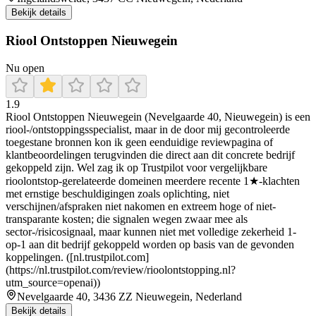
Bekijk details
Riool Ontstoppen Nieuwegein
Nu open
1.9
Riool Ontstoppen Nieuwegein (Nevelgaarde 40, Nieuwegein) is een
riool-/ontstoppingsspecialist, maar in de door mij gecontroleerde
toegestane bronnen kon ik geen eenduidige reviewpagina of
klantbeoordelingen terugvinden die direct aan dit concrete bedrijf
gekoppeld zijn. Wel zag ik op Trustpilot voor vergelijkbare
rioolontstop-gerelateerde domeinen meerdere recente 1★-klachten
met ernstige beschuldigingen zoals oplichting, niet
verschijnen/afspraken niet nakomen en extreem hoge of niet-
transparante kosten; die signalen wegen zwaar mee als
sector-/risicosignaal, maar kunnen niet met volledige zekerheid 1-
op-1 aan dit bedrijf gekoppeld worden op basis van de gevonden
koppelingen. ([nl.trustpilot.com]
(https://nl.trustpilot.com/review/rioolontstopping.nl?
utm_source=openai))
Nevelgaarde 40, 3436 ZZ Nieuwegein, Nederland
Bekijk details