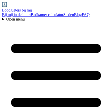
Loodgieters bij mij
Bij mij in de buurt
Badkamer calculator
Steden
Blog
FAQ
Open menu