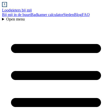
Loodgieters bij mij
Bij mij in de buurt
Badkamer calculator
Steden
Blog
FAQ
Open menu