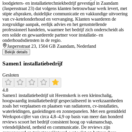
loodgieters- en installatietechniekbedrijf gevestigd in Zaandam
(Jaspersstraat 23) dat volgens klanten betrouwbaar werk levert, met
stipte afspraken, duidelijke communicatie en vakkundige uitvoering
van cv-ketelonderhoud en vervanging. Klanten waarderen de
zorgvuldige aanpak, eerlijk advies en het geruststellende
professioneel handelen, waarmee het bedrijf zich onderscheidt als
een solide en gewaardeerde partner voor installatie- en
onderhoudsdiensten in de regio.
Jaspersstraat 23, 1504 GB Zaandam, Nederland
Bekijk details
Samen1 installatiebedrijf
Gesloten
4.8
Samen1 installatiebedrijf uit Heemskerk is een kleinschalig,
hoogwaardig installatiebedrijf gespecialiseerd in werkzaamheden
zoals het verplaatsen en plaatsen van radiatoren, cv‑installaties,
waterleidingen, gasleidingen en zonnepanelen. Met een gemiddeld
Werkspot‐cijfer van circa 4,8–4,9 op basis van meer dan honderd
reviews scoort het bedrijf consistent hoog op vakmanschap,
vriendelijkheid, netheid en communicatie. De reviews zijn