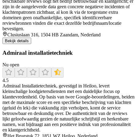
beschikbare reviews oogt het bedrijf betrouwbaar en klantgericht; er
zijn in de aangeleverde data geen concrete negatieve incidenten of
klachtenpatronen zichtbaar, al kon ik via de toegestane extra
domeinen geen onafhankelijke, specifiek identificeerbare
reviewbronnen vinden die exact dezelfde bedrijfsnaam/locatie
bevestigen.
Clusiuslaan 316, 1504 HB Zaandam, Nederland
Bekijk details
Admiraal installatietechniek
Nu open
4.5
Admiraal Installatietechniek, gevestigd in Heiloo, levert
kleinschalige loodgietersdiensten met een duidelijke focus op
klanttevredenheid. Op basis van twee Google-beoordelingen, beiden
met de maximale score en een specifieke beschrijving van klachten
(geluid én lek) die vakkundig zijn verholpen, komt de service
betrouwbaar en deskundig over. De authenticiteit van de reviews
lijkt geloofwaardig gezien de natuurlijke schrijfstijl en herkenbare
namen, wat bijdraagt aan een positieve indruk van professionaliteit
en klantgerichtheid.
Het Brugstuk 72, 1851 WZ Heiloo, Nederland