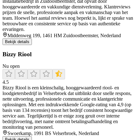
installatiebedrijf in Zuidoostbeemster, dat opvalt door
hooggewaardeerde en vakkundige dienstverlening. Klantreviews
prijzen de snelle, professionele aanpak en vakmanschap van het
team. Hoewel het aantal reviews nog beperkt is, lijkt er sprake van
betrouwbare en consistente service op basis van authentieke
ervaringen.
Middenweg 199, 1461 HM Zuidoostbeemster, Nederland
Bekijk details
Bizzy Riool
Nu open
4.5
Bizzy Riool is een kleinschalig, hooggewaardeerd riool- en
loodgietersbedrijf in Velserbroek dat uitblinkt door snelle respons,
nette uitvoering, professionele communicatie en klantgerichte
oplossingen. Met een indrukwekkende Google-rating van 4,9 (op
basis van 134 recensies) toont het bedrijf consistent hoogwaardige
service aan. Tegelijkertijd is er enige zorg geuit over interne
bedrijfsvoering, met name omtrent betalingsafhandeling en
monitoring van personeel.
Swoerkamp, 1991 BS Velserbroek, Nederland
Bekijk details