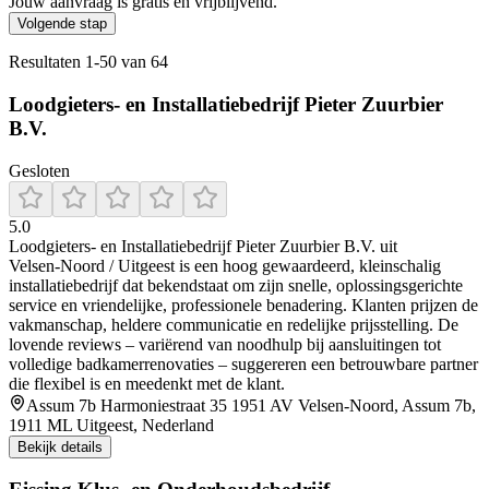
Jouw aanvraag is gratis en vrijblijvend.
Volgende stap
Resultaten
1
-
50
van
64
Loodgieters- en Installatiebedrijf Pieter Zuurbier
B.V.
Gesloten
5.0
Loodgieters‑ en Installatiebedrijf Pieter Zuurbier B.V. uit
Velsen‑Noord / Uitgeest is een hoog gewaardeerd, kleinschalig
installatiebedrijf dat bekendstaat om zijn snelle, oplossingsgerichte
service en vriendelijke, professionele benadering. Klanten prijzen de
vakmanschap, heldere communicatie en redelijke prijsstelling. De
lovende reviews – variërend van noodhulp bij aansluitingen tot
volledige badkamerrenovaties – suggereren een betrouwbare partner
die flexibel is en meedenkt met de klant.
Assum 7b Harmoniestraat 35 1951 AV Velsen-Noord, Assum 7b,
1911 ML Uitgeest, Nederland
Bekijk details