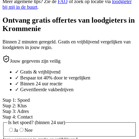
Meer algemene tips? Zie de
FAQ
of zoek op locatie via
loodgieter
bij mij in de buurt
.
Ontvang gratis offertes van loodgieters in
Krommenie
Binnen 2 minuten geregeld. Gratis en vrijblijvend vergelijken van
loodgieters in jouw regio.
Jouw gegevens zijn veilig
✓ Gratis & vrijblijvend
✓ Bespaar tot 40% door te vergelijken
✓ Binnen 24 uur reactie
✓ Geverifieerde vakbedrijven
Stap
1
:
Spoed
Stap
2
:
Klus
Stap
3
:
Adres
Stap
4
:
Contact
Is het spoed? (binnen 24 uur)
Ja
Nee