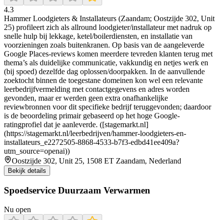
4.3
Hammer Loodgieters & Installateurs (Zaandam; Oostzijde 302, Unit
25) profileert zich als allround loodgieter/installateur met nadruk op
snelle hulp bij lekkage, ketel/boilerdiensten, en installatie van
voorzieningen zoals buitenkranen. Op basis van de aangeleverde
Google Places-reviews komen meerdere tevreden klanten terug met
thema’s als duidelijke communicatie, vakkundig en netjes werk en
(bij spoed) dezelfde dag oplossen/doorpakken. In de aanvullende
zoektocht binnen de toegestane domeinen kon wel een relevante
leerbedrijfvermelding met contactgegevens en adres worden
gevonden, maar er werden geen extra onafhankelijke
reviewbronnen voor dit specifieke bedrijf teruggevonden; daardoor
is de beoordeling primair gebaseerd op het hoge Google-
ratingprofiel dat je aanleverde. ([stagemarkt.nl]
(https://stagemarkt.nl/leerbedrijven/hammer-loodgieters-en-
installateurs_e2272505-8868-4533-b7f3-edbd41ee409a?
utm_source=openai))
Oostzijde 302, Unit 25, 1508 ET Zaandam, Nederland
Bekijk details
Spoedservice Duurzaam Verwarmen
Nu open