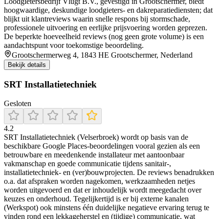
Loodgietersbedrijf Vlugt B.V., gevestigd in Grootschermer, biedt
hoogwaardige, deskundige loodgieters- en dakreparatiediensten; dat
blijkt uit klantreviews waarin snelle respons bij stormschade,
professionele uitvoering en eerlijke prijsvoering worden geprezen.
De beperkte hoeveelheid reviews (nog geen grote volume) is een
aandachtspunt voor toekomstige beoordeling.
Grootschermerweg 4, 1843 HE Grootschermer, Nederland
Bekijk details
SRT Installatietechniek
Gesloten
4.2
SRT Installatietechniek (Velserbroek) wordt op basis van de
beschikbare Google Places-beoordelingen vooral gezien als een
betrouwbare en meedenkende installateur met aantoonbaar
vakmanschap en goede communicatie tijdens sanitair-,
installatietechniek- en (ver)bouwprojecten. De reviews benadrukken
o.a. dat afspraken worden nagekomen, werkzaamheden netjes
worden uitgevoerd en dat er inhoudelijk wordt meegedacht over
keuzes en onderhoud. Tegelijkertijd is er bij externe kanalen
(Werkspot) ook minstens één duidelijke negatieve ervaring terug te
vinden rond een lekkageherstel en (tijdige) communicatie, wat