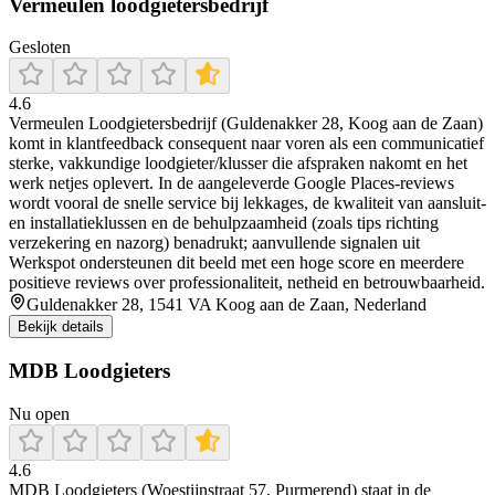
Vermeulen loodgietersbedrijf
Gesloten
4.6
Vermeulen Loodgietersbedrijf (Guldenakker 28, Koog aan de Zaan)
komt in klantfeedback consequent naar voren als een communicatief
sterke, vakkundige loodgieter/klusser die afspraken nakomt en het
werk netjes oplevert. In de aangeleverde Google Places-reviews
wordt vooral de snelle service bij lekkages, de kwaliteit van aansluit-
en installatieklussen en de behulpzaamheid (zoals tips richting
verzekering en nazorg) benadrukt; aanvullende signalen uit
Werkspot ondersteunen dit beeld met een hoge score en meerdere
positieve reviews over professionaliteit, netheid en betrouwbaarheid.
Guldenakker 28, 1541 VA Koog aan de Zaan, Nederland
Bekijk details
MDB Loodgieters
Nu open
4.6
MDB Loodgieters (Woestijnstraat 57, Purmerend) staat in de