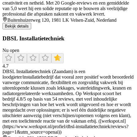
creativiteit en netheid. Met 20 Google‑reviews en een gemiddelde
van 5,0 weet hij een solide reputatie op te bouwen als veelzijdige
professional die afspraken nakomt en vakwerk levert.
Buitenhuizerweg 120, 1981 LK Velsen-Zuid, Nederland
Bekijk details
DBSL Installatietechniek
Nu open
4.7
DBSL Installatietechniek (Zaandam) is een
loodgieter/installatiebedrijf dat vooral zeer positief wordt beoordeeld
vanwege communicatie, flexibiliteit en zorgvuldig vakwerk bij
uiteenlopende klussen zoals lekkages, waterleidingwerk, kranen en
radiatorgerelateerde werkzaamheden. Op Werkspot scoort het
bedrijf 4.8/5 op basis van 54 reviews, met veel inhoudelijke
beschrijvingen van hoe het werk wordt uitgevoerd en hoe er wordt
meegedacht over oplossingen; er is wel één duidelijke negatieve
uitschieter aanwezig (niet verschijnen/opnemen volgens een klant),
met een toelichtende reactie van de vakman erbij. ([werkspot.nl]
(https://www.werkspot.nl/profiel/dbsl-installatietechniek/reviews?
page=1&utm_source=openai))