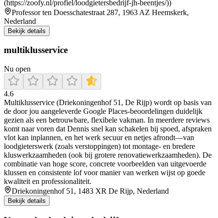
(https://zoofy.nl/profiel/loodgietersbedrijf-jh-beentjes/))
Professor ten Doesschatestraat 287, 1963 AZ Heemskerk,
Nederland
Bekijk details
multiklusservice
Nu open
4.6
Multiklusservice (Driekoningenhof 51, De Rijp) wordt op basis van
de door jou aangeleverde Google Places-beoordelingen duidelijk
gezien als een betrouwbare, flexibele vakman. In meerdere reviews
komt naar voren dat Dennis snel kan schakelen bij spoed, afspraken
vlot kan inplannen, en het werk secuur en netjes afrondt—van
loodgieterswerk (zoals verstoppingen) tot montage- en bredere
kluswerkzaamheden (ook bij grotere renovatiewerkzaamheden). De
combinatie van hoge score, concrete voorbeelden van uitgevoerde
klussen en consistente lof voor manier van werken wijst op goede
kwaliteit en professionaliteit.
Driekoningenhof 51, 1483 XR De Rijp, Nederland
Bekijk details