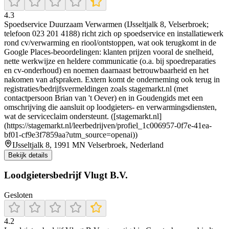
4.3
Spoedservice Duurzaam Verwarmen (IJsseltjalk 8, Velserbroek;
telefoon 023 201 4188) richt zich op spoedservice en installatiewerk
rond cv/verwarming en riool/ontstoppen, wat ook terugkomt in de
Google Places-beoordelingen: klanten prijzen vooral de snelheid,
nette werkwijze en heldere communicatie (o.a. bij spoedreparaties
en cv-onderhoud) en noemen daarnaast betrouwbaarheid en het
nakomen van afspraken. Extern komt de onderneming ook terug in
registraties/bedrijfsvermeldingen zoals stagemarkt.nl (met
contactpersoon Brian van 't Oever) en in Goudengids met een
omschrijving die aansluit op loodgieters- en verwarmingsdiensten,
wat de serviceclaim ondersteunt. ([stagemarkt.nl]
(https://stagemarkt.nl/leerbedrijven/profiel_1c006957-0f7e-41ea-
bf01-cf9e3f7859aa?utm_source=openai))
IJsseltjalk 8, 1991 MN Velserbroek, Nederland
Bekijk details
Loodgietersbedrijf Vlugt B.V.
Gesloten
4.2