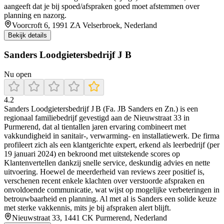
aangeeft dat je bij spoed/afspraken goed moet afstemmen over
planning en nazorg.
Voorcroft 6, 1991 ZA Velserbroek, Nederland
Bekijk details
Sanders Loodgietersbedrijf J B
Nu open
4.2
Sanders Loodgietersbedrijf J B (Fa. JB Sanders en Zn.) is een
regionaal familiebedrijf gevestigd aan de Nieuwstraat 33 in
Purmerend, dat al tientallen jaren ervaring combineert met
vakkundigheid in sanitair-, verwarming- en installatiewerk. De firma
profileert zich als een klantgerichte expert, erkend als leerbedrijf (per
19 januari 2024) en bekroond met uitstekende scores op
Klantenvertellen dankzij snelle service, deskundig advies en nette
uitvoering. Hoewel de meerderheid van reviews zeer positief is,
verschenen recent enkele klachten over verstoorde afspraken en
onvoldoende communicatie, wat wijst op mogelijke verbeteringen in
betrouwbaarheid en planning. Al met al is Sanders een solide keuze
met sterke vakkennis, mits je bij afspraken alert blijft.
Nieuwstraat 33, 1441 CK Purmerend, Nederland