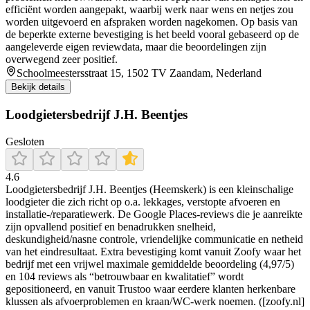
efficiënt worden aangepakt, waarbij werk naar wens en netjes zou
worden uitgevoerd en afspraken worden nagekomen. Op basis van
de beperkte externe bevestiging is het beeld vooral gebaseerd op de
aangeleverde eigen reviewdata, maar die beoordelingen zijn
overwegend zeer positief.
Schoolmeestersstraat 15, 1502 TV Zaandam, Nederland
Bekijk details
Loodgietersbedrijf J.H. Beentjes
Gesloten
4.6
Loodgietersbedrijf J.H. Beentjes (Heemskerk) is een kleinschalige
loodgieter die zich richt op o.a. lekkages, verstopte afvoeren en
installatie-/reparatiewerk. De Google Places-reviews die je aanreikte
zijn opvallend positief en benadrukken snelheid,
deskundigheid/nasne controle, vriendelijke communicatie en netheid
van het eindresultaat. Extra bevestiging komt vanuit Zoofy waar het
bedrijf met een vrijwel maximale gemiddelde beoordeling (4,97/5)
en 104 reviews als “betrouwbaar en kwalitatief” wordt
gepositioneerd, en vanuit Trustoo waar eerdere klanten herkenbare
klussen als afvoerproblemen en kraan/WC-werk noemen. ([zoofy.nl]