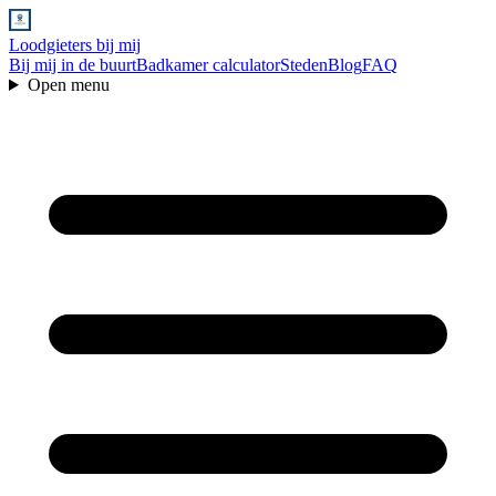
Loodgieters bij mij
Bij mij in de buurt
Badkamer calculator
Steden
Blog
FAQ
Open menu