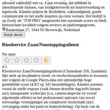
allround vakbedrijf met ca. 4 jaar ervaring, dat uitblinkt in
uiteenlopende klussen, van loodgieterswerk tot houtverwerking en
tegelwerk. Klanten prijzen de flexibiliteit, vakkundigheid, goede
communicatie en het snelle inspelen op extra wensen. Het bedrijf is
op Zoofy als ‘TOP PRO’ aangemerkt met maximale scores en biedt
betrouwbare kwaliteit volgens reviews en platformgegevens.
Bankenlaan 27, 1944 NJ Beverwijk, Nederland
Bekijk details
Rioolservice Zaan/Nonstoppingsdienst
Nu open
4.5
Rioolservice Zaan/Nonstoppingsdienst (Clusiuslaan 316, Zaandam)
lijkt sterk op kwalitatieve nood- en rioolwerkzaamheden te focussen,
met volgens de Google Places-data een uitzonderlijk hoge
gemiddelde score (4,9/5 op 345 beoordelingen). Klanten noemen
vooral de snelle respons (vaak binnen dezelfde dag/zelfs binnen
uur), transparante werkwijze (o.a. camera-inspectie en vooraf
afgestemde offerte) en het professioneel oplossen van zowel
eenvoudige verstoppingen als complexere rioolschade (incl.
vervanging onder het pand en buitenriolering). Op basis van de