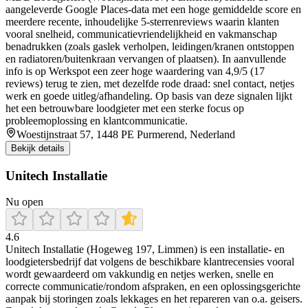
aangeleverde Google Places-data met een hoge gemiddelde score en
meerdere recente, inhoudelijke 5-sterrenreviews waarin klanten
vooral snelheid, communicatievriendelijkheid en vakmanschap
benadrukken (zoals gaslek verholpen, leidingen/kranen ontstoppen
en radiatoren/buitenkraan vervangen of plaatsen). In aanvullende
info is op Werkspot een zeer hoge waardering van 4,9/5 (17
reviews) terug te zien, met dezelfde rode draad: snel contact, netjes
werk en goede uitleg/afhandeling. Op basis van deze signalen lijkt
het een betrouwbare loodgieter met een sterke focus op
probleemoplossing en klantcommunicatie.
Woestijnstraat 57, 1448 PE Purmerend, Nederland
Bekijk details
Unitech Installatie
Nu open
4.6
Unitech Installatie (Hogeweg 197, Limmen) is een installatie- en
loodgietersbedrijf dat volgens de beschikbare klantrecensies vooral
wordt gewaardeerd om vakkundig en netjes werken, snelle en
correcte communicatie/rondom afspraken, en een oplossingsgerichte
aanpak bij storingen zoals lekkages en het repareren van o.a. geisers.