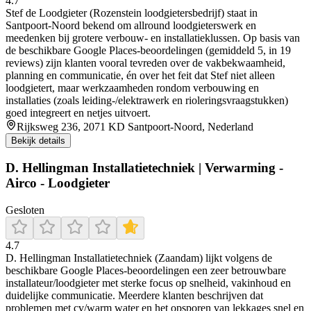
4.7
Stef de Loodgieter (Rozenstein loodgietersbedrijf) staat in
Santpoort-Noord bekend om allround loodgieterswerk en
meedenken bij grotere verbouw- en installatieklussen. Op basis van
de beschikbare Google Places-beoordelingen (gemiddeld 5, in 19
reviews) zijn klanten vooral tevreden over de vakbekwaamheid,
planning en communicatie, én over het feit dat Stef niet alleen
loodgietert, maar werkzaamheden rondom verbouwing en
installaties (zoals leiding-/elektrawerk en rioleringsvraagstukken)
goed integreert en netjes uitvoert.
Rijksweg 236, 2071 KD Santpoort-Noord, Nederland
Bekijk details
D. Hellingman Installatietechniek | Verwarming -
Airco - Loodgieter
Gesloten
4.7
D. Hellingman Installatietechniek (Zaandam) lijkt volgens de
beschikbare Google Places-beoordelingen een zeer betrouwbare
installateur/loodgieter met sterke focus op snelheid, vakinhoud en
duidelijke communicatie. Meerdere klanten beschrijven dat
problemen met cv/warm water en het opsporen van lekkages snel en