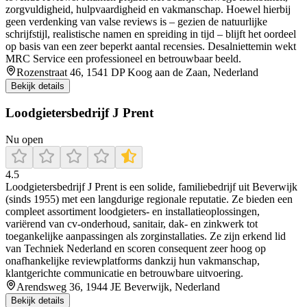
zorgvuldigheid, hulpvaardigheid en vakmanschap. Hoewel hierbij
geen verdenking van valse reviews is – gezien de natuurlijke
schrijfstijl, realistische namen en spreiding in tijd – blijft het oordeel
op basis van een zeer beperkt aantal recensies. Desalniettemin wekt
MRC Service een professioneel en betrouwbaar beeld.
Rozenstraat 46, 1541 DP Koog aan de Zaan, Nederland
Bekijk details
Loodgietersbedrijf J Prent
Nu open
4.5
Loodgietersbedrijf J Prent is een solide, familiebedrijf uit Beverwijk
(sinds 1955) met een langdurige regionale reputatie. Ze bieden een
compleet assortiment loodgieters- en installatieoplossingen,
variërend van cv-onderhoud, sanitair, dak- en zinkwerk tot
toegankelijke aanpassingen als zorginstallaties. Ze zijn erkend lid
van Techniek Nederland en scoren consequent zeer hoog op
onafhankelijke reviewplatforms dankzij hun vakmanschap,
klantgerichte communicatie en betrouwbare uitvoering.
Arendsweg 36, 1944 JE Beverwijk, Nederland
Bekijk details