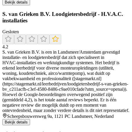
Bekijk details
S. van Grieken B.V. Loodgietersbedrijf - H.V.A.C.
installaties
Gesloten
4.2
S. van Grieken B.V. is een in Landsmeer/Amsterdam gevestigd
installatie‑ en loodgietersbedrijf dat zich specialiseert in
HVAC‑installaties en werktuigkundige systemen. Het bedrijf is
erkend leerbedrijf voor diverse monteuropleidingen (utiliteit,
woning, koudetechniek, airco/warmtepomp), wat duidt op
vakbekwaamheid en professionaliteit ([stagemarkt.nl]
(https://stagemarkt.nl/leerbedrijven/loodgietersbedrijf-s-van-grieken-
bv_c211acfb-c3ef-4580-8486-c9ae010cfade?utm_source=openai)).
Hoewel de Google‑beoordelingen overwegend positief zijn
(gemiddeld 4,2), is het totale aantal reviews beperkt. Er is één
negatieve review die mogelijk duidt op een moment van
ontevredenheid, maar zonder verdere details is dit niet representatief.
Scheepsbouwersweg 9a, 1121 PC Landsmeer, Nederland
Bekijk details