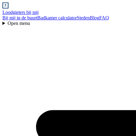
Loodgieters bij mij
Bij mij in de buurt
Badkamer calculator
Steden
Blog
FAQ
Open menu