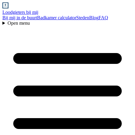
Loodgieters bij mij
Bij mij in de buurt
Badkamer calculator
Steden
Blog
FAQ
Open menu