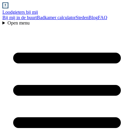
Loodgieters bij mij
Bij mij in de buurt
Badkamer calculator
Steden
Blog
FAQ
Open menu