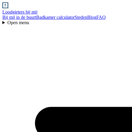
Loodgieters bij mij
Bij mij in de buurt
Badkamer calculator
Steden
Blog
FAQ
Open menu