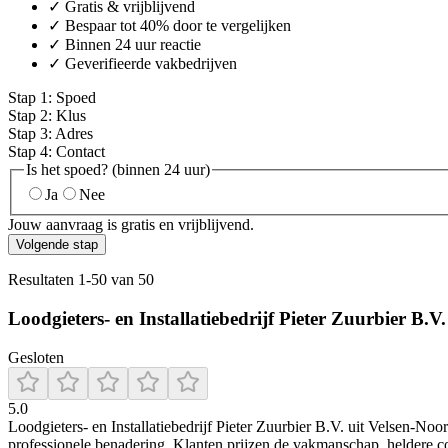
✓ Gratis & vrijblijvend
✓ Bespaar tot 40% door te vergelijken
✓ Binnen 24 uur reactie
✓ Geverifieerde vakbedrijven
Stap
1
:
Spoed
Stap
2
:
Klus
Stap
3
:
Adres
Stap
4
:
Contact
Is het spoed? (binnen 24 uur)
Ja
Nee
Jouw aanvraag is gratis en vrijblijvend.
Volgende stap
Resultaten
1
-
50
van
50
Loodgieters- en Installatiebedrijf Pieter Zuurbier B.V.
Gesloten
5.0
Loodgieters‑ en Installatiebedrijf Pieter Zuurbier B.V. uit Velsen‑Noor
professionele benadering. Klanten prijzen de vakmanschap, heldere co