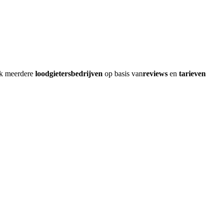
jk meerdere
loodgietersbedrijven
op basis van
reviews
en
tarieven