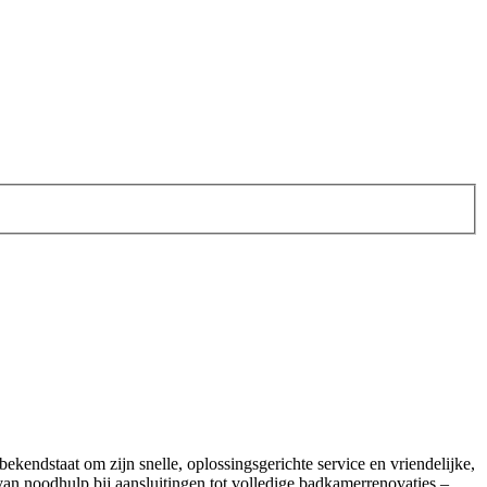
 bekendstaat om zijn snelle, oplossingsgerichte service en vriendelijke,
van noodhulp bij aansluitingen tot volledige badkamerrenovaties –