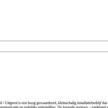
d / Uitgeest is een hoog gewaardeerd, kleinschalig installatiebedrijf dat
mmunicatie en redelijke prijsstelling. De lovende reviews – variërend 