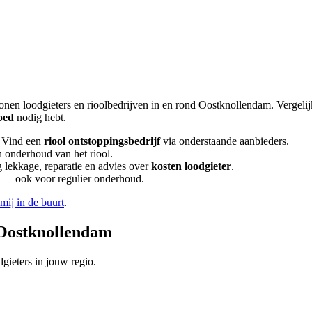
tonen loodgieters en rioolbedrijven in en rond
Oostknollendam
. Vergeli
oed
nodig hebt.
 Vind een
riool ontstoppingsbedrijf
via onderstaande aanbieders.
n onderhoud van het riool.
lekkage, reparatie en advies over
kosten loodgieter
.
en — ook voor regulier onderhoud.
 mij in de buurt
.
Oostknollendam
gieters in jouw regio.