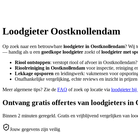
Loodgieter
Oostknollendam
Op zoek naar een betrouwbare
loodgieter in
Oostknollendam
? Wij 
— handig als u een
goedkope loodgieter
zoekt of
loodgieter met sp
Riool ontstoppen
: verstopt riool of afvoer in
Oostknollendam
?
Rioolreiniging in
Oostknollendam
voor inspectie, reiniging e
Lekkage opsporen
en leidingwerk: vakmensen voor opsporing 
Onafhankelijke vergelijking, echte reviews en inzicht in prijz
Meer algemene tips? Zie de
FAQ
of zoek op locatie via
loodgieter bij
Ontvang gratis offertes van loodgieters in
Binnen 2 minuten geregeld. Gratis en vrijblijvend vergelijken van lood
Jouw gegevens zijn veilig