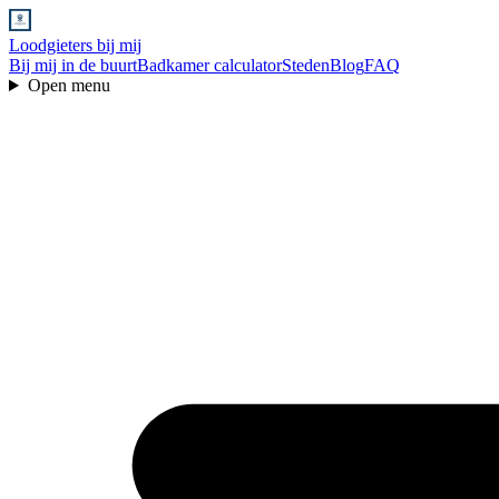
Loodgieters bij mij
Bij mij in de buurt
Badkamer calculator
Steden
Blog
FAQ
Open menu