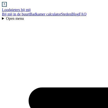
Loodgieters bij mij
Bij mij in de buurt
Badkamer calculator
Steden
Blog
FAQ
Open menu