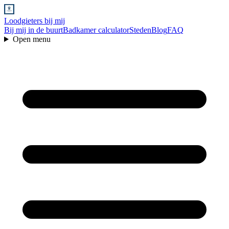
Loodgieters bij mij
Bij mij in de buurt
Badkamer calculator
Steden
Blog
FAQ
Open menu